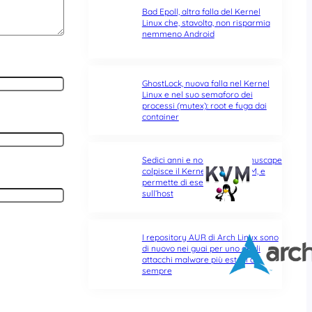
Bad Epoll, altra falla del Kernel
Linux che, stavolta, non risparmia
nemmeno Android
GhostLock, nuova falla nel Kernel
Linux e nel suo semaforo dei
processi (mutex): root e fuga dai
container
Sedici anni e non sentirli: Januscape
colpisce il Kernel Linux e KVM, e
permette di eseguire codice
sull’host
I repository AUR di Arch Linux sono
di nuovo nei guai per uno degli
attacchi malware più estesi di
sempre