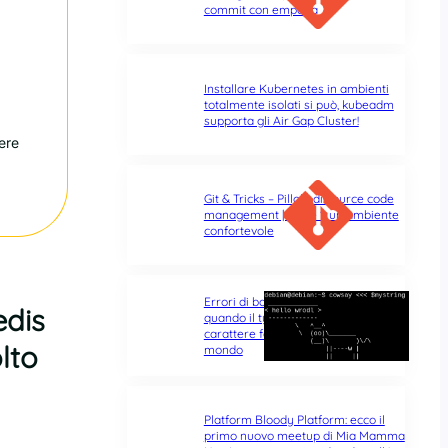
commit con empatia
Installare Kubernetes in ambienti
totalmente isolati si può, kubeadm
supporta gli Air Gap Cluster!
ere
Git & Tricks – Pillole di source code
management | Parte 1: un ambiente
confortevole
Errori di battitura nel terminale:
edis
quando il typo di un singolo
carattere fa tutta la differenza del
lto
mondo
Platform Bloody Platform: ecco il
primo nuovo meetup di Mia Mamma