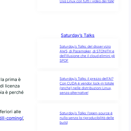
Usa Linux con tutti i video dei talk!
Saturday’s Talks
Saturday’s Talks: del disservizio
AWS, di Pacemaker, di STONITH e
dell’illusione che il cloud elimini gli
SPOF
Saturday’s Talks: il prezzo dell’AI?
 la prima è
Con CUDA è vendor lock-in totale
di licenza
(anche) nelle distribuzioni Linux,
bia è perché
senza alternative!
eriori alle
Saturday’s Talks: l’open-source è
ill-coming/
,
nulla senza la riproducibilità delle
build