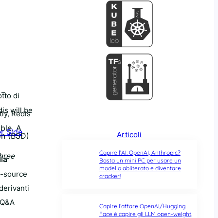
 –
tto di
is will be
ly, Redis
ble. A
r Side
Articoli
on (BSD)
Capire l’AI: OpenAI, Anthropic?
hree
lla
Basta un mini PC per usare un
modello abliterato e diventare
n-source
cracker!
derivanti
e Q&A
Capire l’affare OpenAI/Hugging
Face è capire gli LLM open-weight,