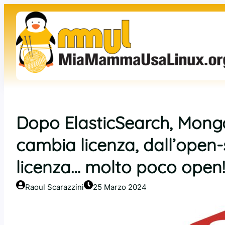
Vai
al
contenuto
Dopo ElasticSearch, Mong
cambia licenza, dall’open
licenza… molto poco open!
Raoul Scarazzini
25 Marzo 2024