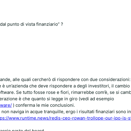
al punto di vista finanziario” ?
ande, alle quali cercherò di rispondere con due considerazioni:
 un’azienda che deve rispondere a degli investitori, il cambio 
ftware. Se tutto fosse rose e fiori, rimarrebbe com’è, se si cam
razione è che quanto si legge in giro (vedi ad esempio
tware/
) conferma le mie conclusioni.
 non naviga in acque tranquille, ergo i risultati finanziari sono inf
tps://www.runtime.news/redis-ceo-rowan-trollope-our-ipo-is-st
accio parte del board.