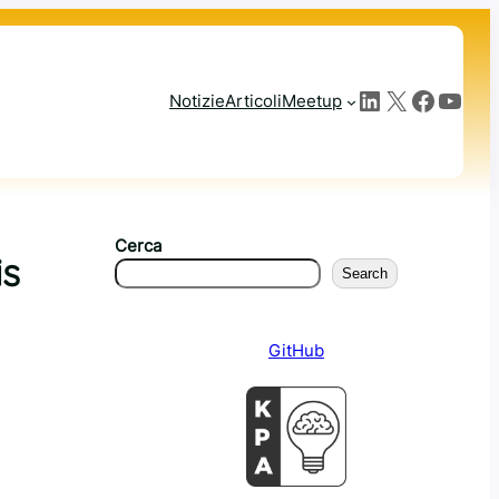
LinkedIn
X
Facebook
YouTube
Notizie
Articoli
Meetup
Cerca
is
Search
GitHub