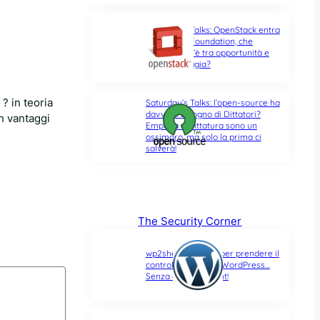
Saturday’s Talks: OpenStack entra
nella Linux Foundation, che
differenza c’è tra opportunità e
ultima spiaggia?
? in teoria
Saturday’s Talks: l’open-source ha
davvero bisogno di Dittatori?
on vantaggi
Empatia e Dittatura sono un
ossimoro, ma solo la prima ci
salverà!
The Security Corner
wp2shell: due CVE per prendere il
controllo di un sito WordPress…
Senza alcun account!