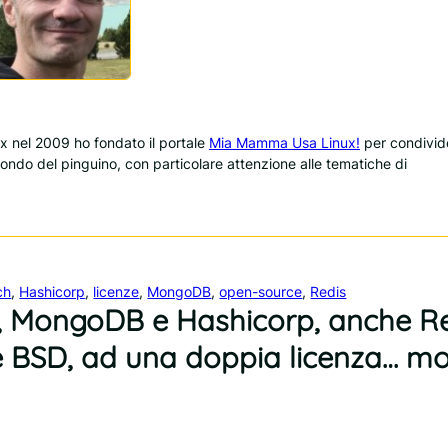
 nel 2009 ho fondato il portale
Mia Mamma Usa Linux!
per condivid
 mondo del pinguino, con particolare attenzione alle tematiche di
ch
, 
Hashicorp
, 
licenze
, 
MongoDB
, 
open-source
, 
Redis
h, MongoDB e Hashicorp, anche R
e BSD, ad una doppia licenza… mo