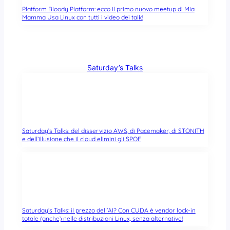
Platform Bloody Platform: ecco il primo nuovo meetup di Mia
Mamma Usa Linux con tutti i video dei talk!
Saturday’s Talks
Saturday’s Talks: del disservizio AWS, di Pacemaker, di STONITH
e dell’illusione che il cloud elimini gli SPOF
Saturday’s Talks: il prezzo dell’AI? Con CUDA è vendor lock-in
totale (anche) nelle distribuzioni Linux, senza alternative!