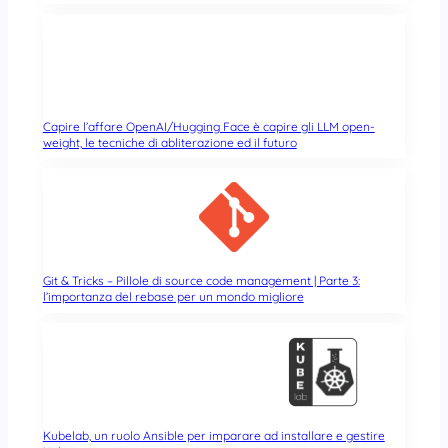
Capire l’affare OpenAI/Hugging Face è capire gli LLM open-
weight, le tecniche di abliterazione ed il futuro
Git & Tricks – Pillole di source code management | Parte 3:
l’importanza del rebase per un mondo migliore
Kubelab, un ruolo Ansible per imparare ad installare e gestire