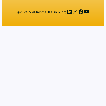
LinkedIn
X
Facebook
YouTub
@2024 MiaMammaUsaLinux.org