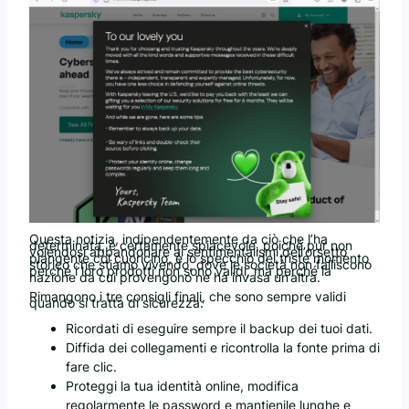
Questa notizia, indipendentemente da ciò che l’ha
determinata, è certamente spiacevole, poiché pur non
volendosi abbandonare ai sentimentalismi dell’orsetto
piangente col cuoricino, è lo specchio del triste momento
storico che stiamo vivendo, dove le società non falliscono
perché i loro prodotti non sono validi, ma perché la
nazione da cui provengono ne ha invasa un’altra.
Rimangono i tre consigli finali, che sono sempre validi
quando si tratta di sicurezza:
Ricordati di eseguire sempre il backup dei tuoi dati.
Diffida dei collegamenti e ricontrolla la fonte prima di
fare clic.
Proteggi la tua identità online, modifica
regolarmente le password e mantienile lunghe e