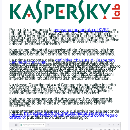
Poco più di un mese fa
avevamo raccontato di KVRT
, un
tool gratuito disponibile (anche) per le piattaforme Linux e
creato dall’azienda russa Kaspersky. In quell’articolo ci
eravamo interrogati sull’affidabilità di una soluzione simile,
di fatto uno scanner di sicurezza che per funzionare ha
bisogno di privilegi elevati, in particolare in questo preciso
contesto storico dove l”invasione Russa in Ucraina è
ancora un dramma irrisolto.
Non siamo diventati ossessionati da Kaspersky, sia ben
chiaro, ma alcune recenti notizie, entrambe riportate da
Bleeding Computer, ci invitano a tornare sull’argomento.
La prima racconta della
definitiva chiusura di Kaspersky
Lab negli Stati Uniti
. Chiusura determinata il 21 giugno
dalla conclusione delle indagini effettuate dall’
Office of
Foreign Assets Control
(
OFAC
) del Dipartimento del Tesoro
degli Stati Uniti che hanno portato a delle sanzioni verso
dodici dirigenti di Kaspersky Lab rei di aver operato nel
settore tecnologico russo (l’amministrazione Biden
dall’invasione Ucraina ha vietato ogni tipo di operazioni
con la Russia), congelando i loro beni statunitensi e
impedendone l’accesso fino alla revoca delle sanzioni.
Lo stesso Dipartimento del Commercio ha inoltre inserito
AO Kaspersky Lab, OOO Kaspersky Group (Russia) e
Kaspersky Labs Limited (Regno Unito) nella
Entity List
,
sostanzialmente nel libro nero, impedendo a qualsiasi
azienda statunitense di condurre affari con loro.
Naturale conseguenza di tutto questo è ovviamente la
chiusura della divisione statunitense, con conseguente
licenziamento delle circa cinquanta persone che vi
lavoravano.
Inaspettatamente Kaspersky, e qui arriviamo alla seconda
notizia,
ha deciso di offrire gratuitamente sei mesi di
utilizzo per una selezione dei propri prodotti come regalo
di addio
, pubblicando questo messaggio: