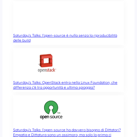
Saturday’s Talks: l’open-source è nulla senza la riproducibilità
delle build
Saturday’s Talks: OpenStack entra nella Linux Foundation, che
differenza c’è tra opportunità e ultima spiaggia?
Saturday’s Talks: l’open-source ha davvero bisogno di Dittatori?
Empatia e Dittatura sono un ossimoro, ma solo la prima ci