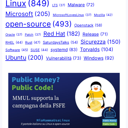
Linux
(849)
Malware
(72)
LTS
(37)
Microsoft
(205)
Mozilla
(42)
MicrosoftLovesLinux
(37)
open-source
(493)
Openstack
(58)
Red Hat
(182)
Release
(71)
Oracle
(37)
Patch
(37)
Sicurezza
(150)
SaturdaysTalks
(54)
Rust
(47)
RHEL
(44)
Torvalds
(104)
systemd
(83)
Software
(45)
SUSE
(44)
Ubuntu
(200)
Windows
(92)
Vulnerabilità
(73)