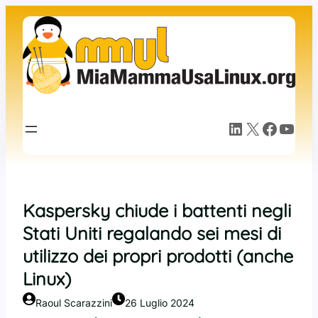
Vai
al
contenuto
LinkedIn
X
Facebook
YouTube
Kaspersky chiude i battenti negli
Stati Uniti regalando sei mesi di
utilizzo dei propri prodotti (anche
Linux)
Raoul Scarazzini
26 Luglio 2024