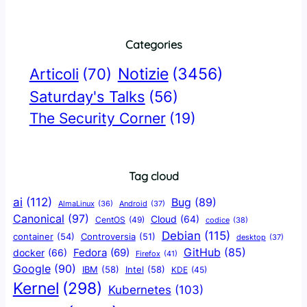
Categories
Notizie
(3456)
Articoli
(70)
Saturday's Talks
(56)
The Security Corner
(19)
Tag cloud
ai
(112)
Bug
(89)
AlmaLinux
(36)
Android
(37)
Canonical
(97)
Cloud
(64)
CentOS
(49)
codice
(38)
Debian
(115)
container
(54)
Controversia
(51)
desktop
(37)
GitHub
(85)
docker
(66)
Fedora
(69)
Firefox
(41)
Google
(90)
IBM
(58)
Intel
(58)
KDE
(45)
Kernel
(298)
Kubernetes
(103)