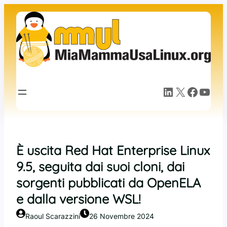
Vai
al
contenuto
LinkedIn
X
Facebook
YouTube
È uscita Red Hat Enterprise Linux
9.5, seguita dai suoi cloni, dai
sorgenti pubblicati da OpenELA
e dalla versione WSL!
Raoul Scarazzini
26 Novembre 2024