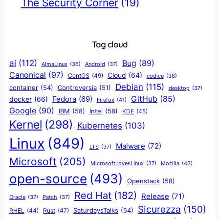
The Security Corner
(19)
Tag cloud
ai
(112)
Bug
(89)
AlmaLinux
(36)
Android
(37)
Canonical
(97)
Cloud
(64)
CentOS
(49)
codice
(38)
Debian
(115)
container
(54)
Controversia
(51)
desktop
(37)
GitHub
(85)
docker
(66)
Fedora
(69)
Firefox
(41)
Google
(90)
IBM
(58)
Intel
(58)
KDE
(45)
Kernel
(298)
Kubernetes
(103)
Linux
(849)
Malware
(72)
LTS
(37)
Microsoft
(205)
Mozilla
(42)
MicrosoftLovesLinux
(37)
open-source
(493)
Openstack
(58)
Red Hat
(182)
Release
(71)
Oracle
(37)
Patch
(37)
Sicurezza
(150)
SaturdaysTalks
(54)
Rust
(47)
RHEL
(44)