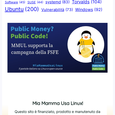
Torvalds
(104)
systemd
(83)
Software
(45)
SUSE
(44)
Ubuntu
(200)
Windows
(92)
Vulnerabilità
(73)
Mia Mamma Usa Linux!
Questo sito è finanziato, prodotto e manutenuto da