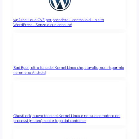
wp2shell: due CVE per prendere il controllo di un sito
WordPress… Senza alcun account!
Bad Epoll, altra falla del Kernel Linux che, stavolta, non risparmia
nemmeno Android
GhostLock, nuova falla nel Kernel Linux e nel suo semaforo dei
processi (mutex): root e fuga dai container