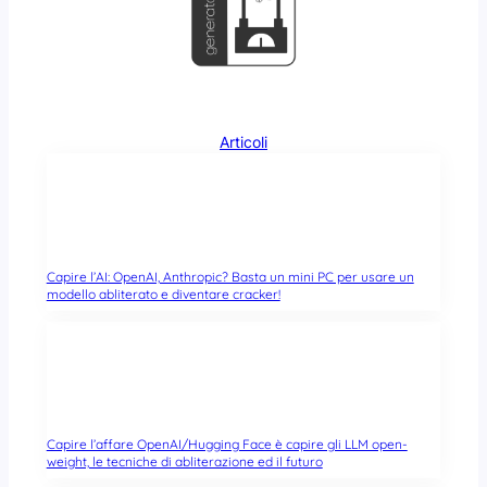
Articoli
Capire l’AI: OpenAI, Anthropic? Basta un mini PC per usare un
modello abliterato e diventare cracker!
Capire l’affare OpenAI/Hugging Face è capire gli LLM open-
weight, le tecniche di abliterazione ed il futuro