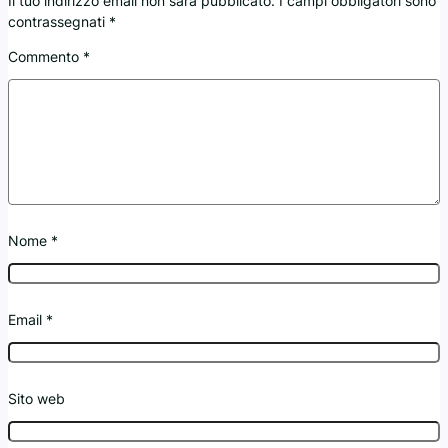
Il tuo indirizzo email non sarà pubblicato.
I campi obbligatori sono
contrassegnati
*
Commento
*
Nome
*
Email
*
Sito web