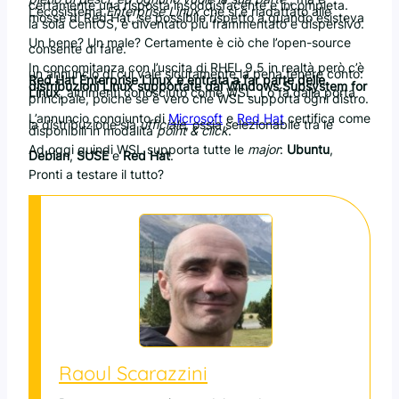
certamente una risposta insoddisfacente e incompleta.
L’ecosistema
Enterprise Linux
che si è riadattato alle
mosse di Red Hat, se possibile rispetto a quando esisteva
la sola CentOS, è diventato più frammentato e dispersivo.
Un bene? Un male? Certamente è ciò che l’open-source
consente di fare.
In concomitanza con l’uscita di RHEL 9.5 in realtà però c’è
un annuncio di cui vale sicuramente la pena tenere conto:
Red Hat Enterprise Linux è entrata a far parte delle
distribuzioni Linux supportate dal Windows Subsystem for
Linux
, altrimenti conosciuto come WSL. Lo fa dalla porta
principale, poiché se è vero che WSL supporta ogni distro.
L’annuncio congiunto di
Microsoft
e
Red Hat
certifica come
la distribuzione sia
ufficiale
, ossia selezionabile tra le
disponibili in modalità
point & click
.
Ad oggi quindi WSL supporta tutte le
major
:
Ubuntu
,
Debian
,
SUSE
e
Red Hat
.
Pronti a testare il tutto?
Raoul Scarazzini