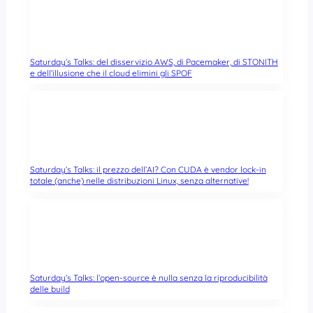
Saturday’s Talks: del disservizio AWS, di Pacemaker, di STONITH
e dell’illusione che il cloud elimini gli SPOF
Saturday’s Talks: il prezzo dell’AI? Con CUDA è vendor lock-in
totale (anche) nelle distribuzioni Linux, senza alternative!
Saturday’s Talks: l’open-source è nulla senza la riproducibilità
delle build