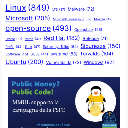
Linux
(849)
Malware
(72)
LTS
(37)
Microsoft
(205)
Mozilla
(42)
MicrosoftLovesLinux
(37)
open-source
(493)
Openstack
(58)
Red Hat
(182)
Release
(71)
Oracle
(37)
Patch
(37)
Sicurezza
(150)
SaturdaysTalks
(54)
Rust
(47)
RHEL
(44)
Torvalds
(104)
systemd
(83)
Software
(45)
SUSE
(44)
Ubuntu
(200)
Windows
(92)
Vulnerabilità
(73)