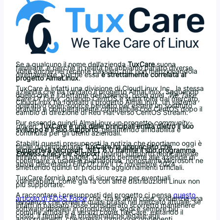
Se a qualcuno il nome dell’azienda
TuxCare
suona
familiare, è perché in realtà ne abbiamo parlato diverse
volte anche nel recente passato, pur non menzionandola
direttamente, poiché essa
è strettamente correlata al
progetto AlmaLinux
.
TuxCare è infatti una divisione di CloudLinux Inc., la stessa
azienda che ha fondato il progetto AlmaLinux. Seguendo
quello che è il dettame dell’azienda, ossia quel “
We Take
Care Of Linux
“, quando CentOS è stata tolta dal mercato,
CloudLinux ha fondato il progetto AlmaLinux, un sistema
operativo open-source pensato per essere un sostituto
gratuito e completamente compatibile con CentOS dopo il
cambio di direzione di Red Hat verso CentOS Stream.
Pur essendo quindi AlmaLinux un progetto
community-
driven
,
TuxCare è una delle principali entità dietro il suo
sviluppo e il suo supporto
, garantendo affidabilità e
continuità per gli utenti aziendali.
Stabiliti questi presupposti la notizia che riportiamo oggi è
facile da raccontare:
TuxCare ha annunciato che
supporterà Microsoft .NET 6.0 tramite il suo programma
Endless Lifecycle Support
(quindi supporto teoricamente
infinito, finché si paga). Questo permette alle aziende di
continuare a usare la piattaforma, nonostante Microsoft ne
abbia decretato l’
End Of Life
il 12 novembre 2024,
smettendo quindi di produrre aggiornamenti ufficiali.
TuxCare fornirà patch di sicurezza per eventuali
vulnerabilità, come già fa con altre distribuzioni Linux non
più supportate.
A raccontare i presupposti del progetto ci pensa
questo
articolo di FOSS Force
che, tra le altre cose, evidenzia una
tendenza che ormai è quasi prassi nel mercato attuale: se
infatti in passato fosse considerato scorretto mantenere
software obsoleti in produzione, oggi è sempre più
comune affidarsi a servizi come TuxCare, evitando il
costo, il tempo e le problematiche legate agli
aggiornamenti, che spesso rompono componenti