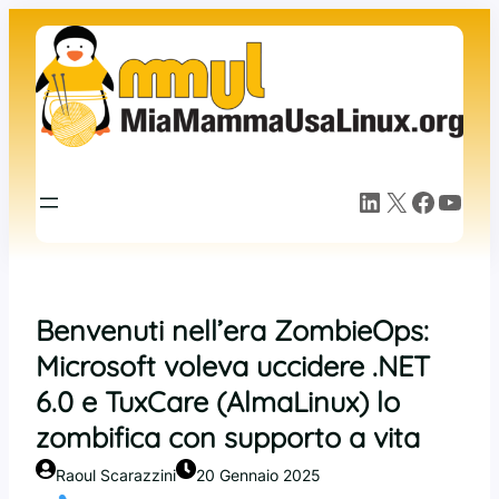
Vai
al
contenuto
LinkedIn
X
Facebook
YouTube
Benvenuti nell’era ZombieOps:
Microsoft voleva uccidere .NET
6.0 e TuxCare (AlmaLinux) lo
zombifica con supporto a vita
Raoul Scarazzini
20 Gennaio 2025