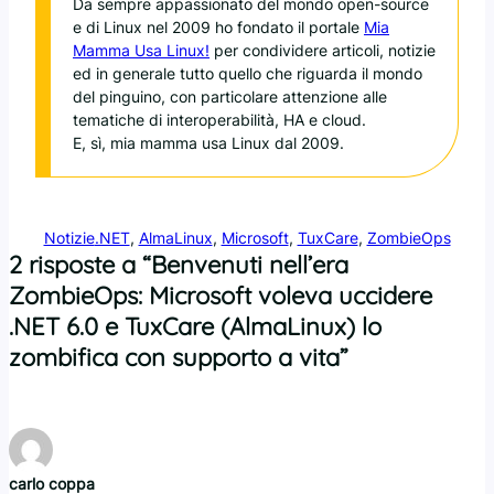
Da sempre appassionato del mondo open-source
e di Linux nel 2009 ho fondato il portale
Mia
Mamma Usa Linux!
per condividere articoli, notizie
ed in generale tutto quello che riguarda il mondo
del pinguino, con particolare attenzione alle
tematiche di interoperabilità, HA e cloud.
E, sì, mia mamma usa Linux dal 2009.
Notizie
.NET
, 
AlmaLinux
, 
Microsoft
, 
TuxCare
, 
ZombieOps
2 risposte a “Benvenuti nell’era
ZombieOps: Microsoft voleva uccidere
.NET 6.0 e TuxCare (AlmaLinux) lo
zombifica con supporto a vita”
carlo coppa