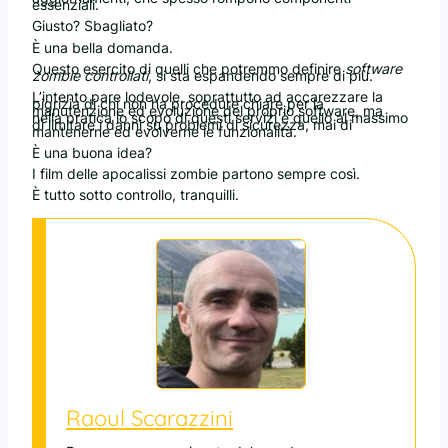
essenziali.
Giusto? Sbagliato?
È una bella domanda.
Questo esercito di quelli che potremmo definire
software
zombie controllati
, si sta espandendo sempre di più.
L’intento pare lodevole, soprattutto ad accarezzare la
pigrizia di chi non ha procedure chiare per la
manutenzione ed evoluzione del proprio software, ma
nella pratica lo scopo di questi servizi è quello al massimo
di limitare i danni su problemi di sicurezza, mai di
mantenerne ed evolverne le funzionalità.
È una buona idea?
I film delle apocalissi zombie partono sempre così.
È tutto sotto controllo, tranquilli.
Raoul Scarazzini