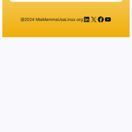
LinkedIn
X
Facebook
YouTub
@2024 MiaMammaUsaLinux.org