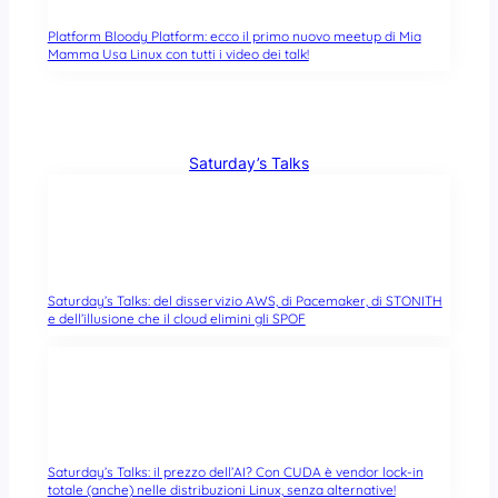
Platform Bloody Platform: ecco il primo nuovo meetup di Mia
Mamma Usa Linux con tutti i video dei talk!
Saturday’s Talks
Saturday’s Talks: del disservizio AWS, di Pacemaker, di STONITH
e dell’illusione che il cloud elimini gli SPOF
Saturday’s Talks: il prezzo dell’AI? Con CUDA è vendor lock-in
totale (anche) nelle distribuzioni Linux, senza alternative!