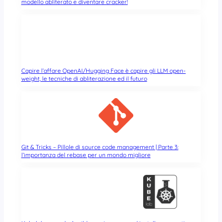
modello abliterato e diventare cracker!
Capire l’affare OpenAI/Hugging Face è capire gli LLM open-
weight, le tecniche di abliterazione ed il futuro
Git & Tricks – Pillole di source code management | Parte 3:
l’importanza del rebase per un mondo migliore