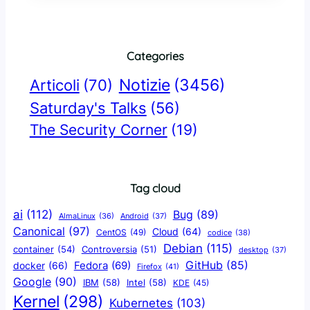
Categories
Notizie
(3456)
Articoli
(70)
Saturday's Talks
(56)
The Security Corner
(19)
Tag cloud
ai
(112)
Bug
(89)
AlmaLinux
(36)
Android
(37)
Canonical
(97)
Cloud
(64)
CentOS
(49)
codice
(38)
Debian
(115)
container
(54)
Controversia
(51)
desktop
(37)
GitHub
(85)
docker
(66)
Fedora
(69)
Firefox
(41)
Google
(90)
IBM
(58)
Intel
(58)
KDE
(45)
Kernel
(298)
Kubernetes
(103)