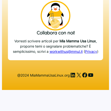
Collabora con noi!
Vorresti scrivere articoli per
Mia Mamma Usa Linux
,
proporre temi o segnalare problematiche? È
semplicissimo, scrivi a
workwithus@mmul.it
(
Privacy
)
LinkedIn
X
Facebook
YouTub
@2024 MiaMammaUsaLinux.org