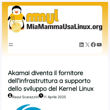
Vai
al
contenuto
LinkedIn
X
Facebook
YouTube
Akamai diventa il fornitore
dell’infrastruttura a supporto
dello sviluppo del Kernel Linux
Raoul Scarazzini
11 Aprile 2025