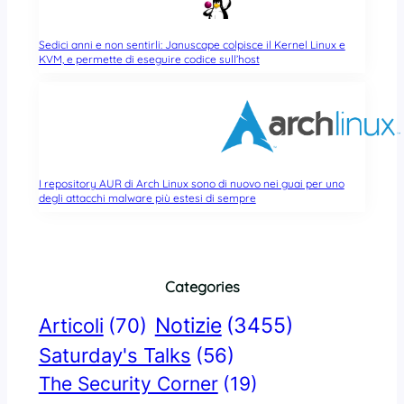
Sedici anni e non sentirli: Januscape colpisce il Kernel Linux e
KVM, e permette di eseguire codice sull’host
I repository AUR di Arch Linux sono di nuovo nei guai per uno
degli attacchi malware più estesi di sempre
Categories
Notizie
(3455)
Articoli
(70)
Saturday's Talks
(56)
The Security Corner
(19)