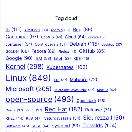
Tag cloud
ai
(111)
Bug
(89)
AlmaLinux
(36)
Android
(37)
Canonical
(97)
Cloud
(64)
CentOS
(49)
codice
(38)
Debian
(115)
container
(54)
Controversia
(51)
desktop
(37)
GitHub
(85)
docker
(66)
Fedora
(69)
Firefox
(41)
Google
(90)
IBM
(58)
Intel
(58)
KDE
(45)
Kernel
(298)
Kubernetes
(103)
Linux
(849)
Malware
(72)
LTS
(37)
Microsoft
(205)
Mozilla
(42)
MicrosoftLovesLinux
(37)
open-source
(493)
Openstack
(58)
Red Hat
(182)
Release
(71)
Oracle
(37)
Patch
(37)
Sicurezza
(150)
SaturdaysTalks
(54)
Rust
(47)
RHEL
(44)
Torvalds
(104)
systemd
(83)
Software
(45)
SUSE
(44)