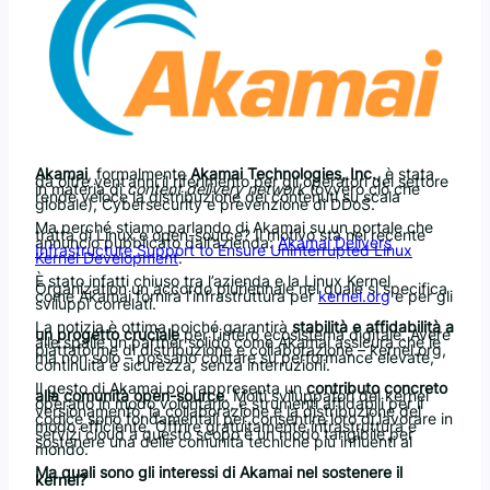
Akamai
, formalmente
Akamai Technologies, Inc.
, è stata
da oltre vent’anni il riferimento per gli operatori del settore
in materia di
content delivery network
(ovvero ciò che
rende veloce la distribuzione dei contenuti su scala
globale), Cybersecurity e prevenzione di DDoS.
Ma perché stiamo parlando di Akamai su un portale che
tratta di Linux e open-source? Il motivo sta nel recente
annuncio pubblicato dall’azienda:
Akamai Delivers
Infrastructure Support to Ensure Uninterrupted Linux
Kernel Development
.
È stato infatti chiuso tra l’azienda e la Linux Kernel
Organization un accordo pluriennale nel quale si specifica
come Akamai fornirà l’infrastruttura per
kernel.org
e per gli
sviluppi correlati.
La notizia è ottima poiché garantirà
stabilità e affidabilità a
un progetto cruciale
per l’intero ecosistema digitale. Avere
alle spalle un partner solido come Akamai assicura che le
piattaforme di distribuzione e collaborazione – kernel.org,
ma non solo – possano contare su performance elevate,
continuità e sicurezza, senza interruzioni.
Il gesto di Akamai poi rappresenta un
contributo concreto
alla comunità open-source
. Molti sviluppatori del kernel
operano in modo volontario, e strumenti affidabili per il
versionamento, la collaborazione e la distribuzione del
codice sono fondamentali per consentire loro di lavorare in
modo efficiente. Offrire gratuitamente infrastruttura e
servizi cloud a questo scopo è un modo tangibile per
sostenere una delle comunità tecniche più influenti al
mondo.
Ma quali sono gli interessi di Akamai nel sostenere il
kernel?