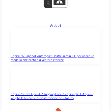
Articoli
Capire l’AI: OpenAI, Anthropic? Basta un mini PC per usare un
modello abliterato e diventare cracker!
Capire l’affare OpenAI/Hugging Face è capire gli LLM open-
weight, le tecniche di abliterazione ed il futuro