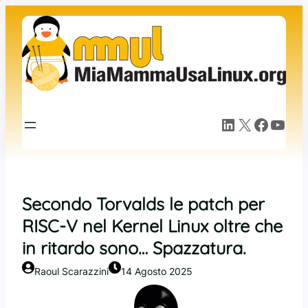
Vai
al
contenuto
LinkedIn
X
Facebook
YouTube
Secondo Torvalds le patch per
RISC-V nel Kernel Linux oltre che
in ritardo sono… Spazzatura.
Raoul Scarazzini
14 Agosto 2025