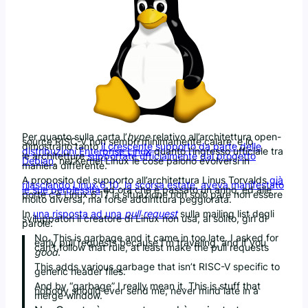
Per quanto sulla carta l’
hype
relativo all’architettura open-
source RISC-V non sembri minimamente calare, e lo
dimostrano tanto
il crescente supporto da parte delle
distribuzioni Enterprise Linux
quanto l’ingresso ufficiale tra
le architetture
supportate ufficialmente dal progetto
Debian
, nel Kernel Linux le cose paiono evolversi in
maniera differente.
A proposito del supporto all’architettura Linus Torvalds
già
rilasciando Linux 6.10, la scorsa estate, aveva manifestato
le sue perplessità
ed ora che è passato un anno, ed alle
porte c’è Linux 6.17 la situazione non solo pare non essere
molto diversa, ma forse addirittura peggiorata.
In
una risposta ad una
pull request
sulla mailing list degli
sviluppatori il creatore di Linux non usa, al solito, giri di
parole:
No. This is garbage and it came in too late. I asked for
early pull requests because I’m traveling, and if you
can’t follow that rule, at least make the pull requests
good
.
This adds various garbage that isn’t RISC-V specific to
generic header files.
And by “garbage” I really mean it. This is stuff that
nobody should ever send me, never mind late in a
merge window.