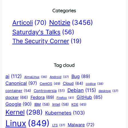
Categories
Notizie
(3456)
Articoli
(70)
Saturday's Talks
(56)
The Security Corner
(19)
Tag cloud
ai
(112)
Bug
(89)
AlmaLinux
(36)
Android
(37)
Canonical
(97)
Cloud
(64)
CentOS
(49)
codice
(38)
Debian
(115)
container
(54)
Controversia
(51)
desktop
(37)
GitHub
(85)
docker
(66)
Fedora
(69)
Firefox
(41)
Google
(90)
IBM
(58)
Intel
(58)
KDE
(45)
Kernel
(298)
Kubernetes
(103)
Linux
(849)
Malware
(72)
LTS
(37)