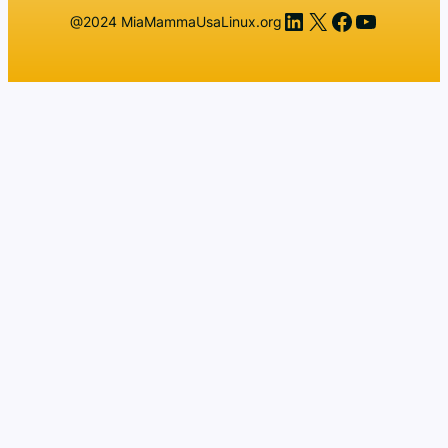
LinkedIn
X
Facebook
YouTub
@2024 MiaMammaUsaLinux.org