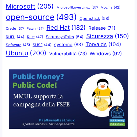
Microsoft
(205)
Mozilla
(42)
MicrosoftLovesLinux
(37)
open-source
(493)
Openstack
(58)
Red Hat
(182)
Release
(71)
Oracle
(37)
Patch
(37)
Sicurezza
(150)
SaturdaysTalks
(54)
Rust
(47)
RHEL
(44)
Torvalds
(104)
systemd
(83)
Software
(45)
SUSE
(44)
Ubuntu
(200)
Windows
(92)
Vulnerabilità
(73)