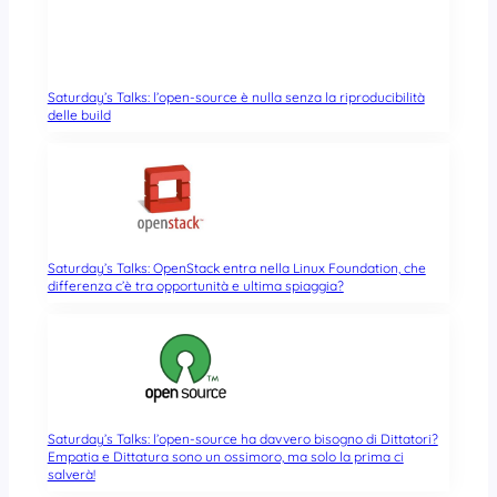
Saturday’s Talks: l’open-source è nulla senza la riproducibilità
delle build
Saturday’s Talks: OpenStack entra nella Linux Foundation, che
differenza c’è tra opportunità e ultima spiaggia?
Saturday’s Talks: l’open-source ha davvero bisogno di Dittatori?
Empatia e Dittatura sono un ossimoro, ma solo la prima ci
salverà!