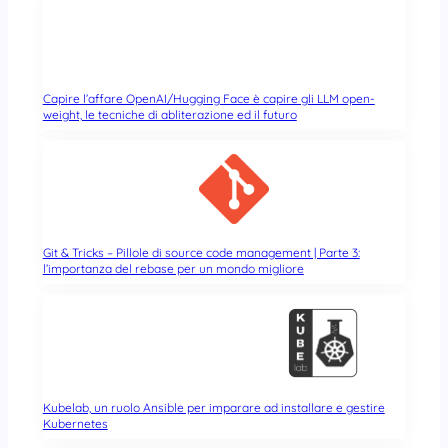
Capire l’affare OpenAI/Hugging Face è capire gli LLM open-
weight, le tecniche di abliterazione ed il futuro
Git & Tricks – Pillole di source code management | Parte 3:
l’importanza del rebase per un mondo migliore
Kubelab, un ruolo Ansible per imparare ad installare e gestire
Kubernetes