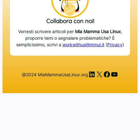
Collabora con noi!
Vorresti scrivere articoli per
Mia Mamma Usa Linux
,
proporre temi o segnalare problematiche? È
semplicissimo, scrivi a
workwithus@mmul.it
(
Privacy
)
LinkedIn
X
Facebook
YouTub
@2024 MiaMammaUsaLinux.org