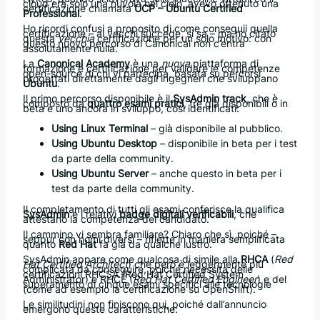
cloud era solo una nuvola nel cielo, avevo ottenuto una
certificazione chiamata
UCP – Ubuntu Certified
Professional
.
Ho ricordi confusi a proposito di come conseguii quella
certificazione – ai vecchi succede, si sa – ma ho citato
questa
vecchia
certificazione per un solo motivo: con
questo nuovo percorso di Canonical non c’entra
assolutamente nulla.
La
Canonical Academy
è una
nuova
piattaforma di
formazione e certificazione per validare le competenze
open-source di chi vi partecipa, basata su percorsi
progettati direttamente dagli ingegneri che sviluppano
Ubuntu
.
Il primo percorso disponibile è il
SysAdmin track
, che è
composto da
quattro esami pratici
, tre già disponibili o in
beta e uno ancora in sviluppo, così identificati:
Using Linux Terminal
– già disponibile al pubblico.
Using Ubuntu Desktop
– disponibile in beta per i test
da parte della community.
Using Ubuntu Server
– anche questo in beta per i
test da parte della community.
Il completamento di tutti gli esami conferisce la qualifica
SysAdmin
e i relativi
badge digitali verificabili
, che
attestano la competenza del candidato.
Il cammino vi sembra familiare? Chiaro che sì, poiché –
seppur con nomi diversi – riflette in maniera semplificata
quanto
Red Hat
fa già da qualche lustro.
SysAdmin appare come qualcosa di simile alla
RHCA
(
Red
Hat Certified Architect
) che però è leggermente più
complicata da conseguire, poiché necessita delle
certificazioni RHCSA (Red Hat Certified System
Administrator) e RHCE (
Red Hat Certified Engineer
) e del
superamento di cinque esami specifici alle tecnologie
(come ad esempio la certificazione su OpenShift).
Le similitudini non finiscono qui, poiché dall’annuncio
emergono queste caratteristiche: