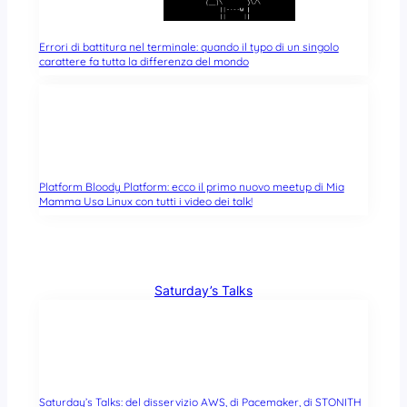
Errori di battitura nel terminale: quando il typo di un singolo
carattere fa tutta la differenza del mondo
Platform Bloody Platform: ecco il primo nuovo meetup di Mia
Mamma Usa Linux con tutti i video dei talk!
Saturday’s Talks
Saturday’s Talks: del disservizio AWS, di Pacemaker, di STONITH