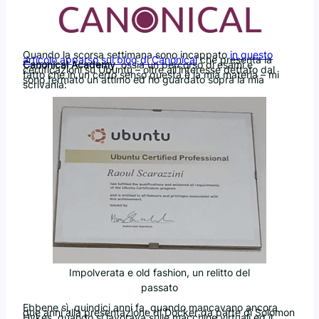
Quando la scorsa settimana sono incappato
in questo
articolo apparso sul blog di Canonical
che presenta la
Canonical Academy
, ossia un percorso di esami e
certificazioni su Ubuntu – oltre all’interesse dettato dal
fatto che in un certo senso questa è la mia materia – mi
sono fermato un attimo ed ho guardato sopra la mia
scrivania:
Impolverata e old fashion, un relitto del
passato
Ebbene sì, quindici anni fa, quando mancavano ancora
due anni alla presentazione di Docker da parte di Solomon
Hykes, quando si lavorava sulle macchine virtuali ed il