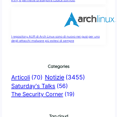
KVM, e permette di eseguire codice sull’host
I repository AUR di Arch Linux sono di nuovo nei guai per uno
degli attacchi malware più estesi di sempre
Categories
Notizie
(3455)
Articoli
(70)
Saturday's Talks
(56)
The Security Corner
(19)
Tag cloud