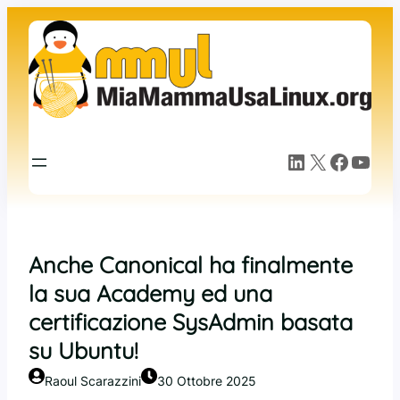
Vai
al
contenuto
LinkedIn
X
Facebook
YouTube
Anche Canonical ha finalmente
la sua Academy ed una
certificazione SysAdmin basata
su Ubuntu!
Raoul Scarazzini
30 Ottobre 2025