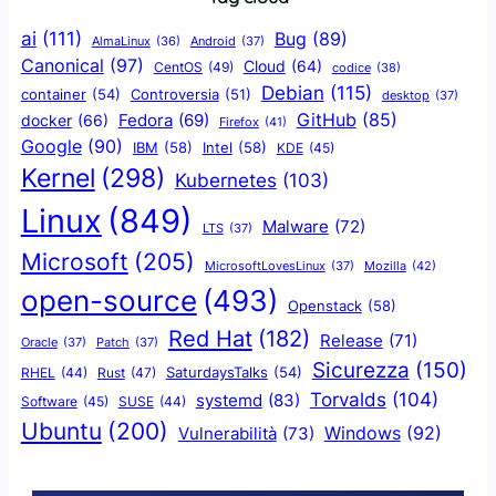
ai
(111)
Bug
(89)
AlmaLinux
(36)
Android
(37)
Canonical
(97)
Cloud
(64)
CentOS
(49)
codice
(38)
Debian
(115)
container
(54)
Controversia
(51)
desktop
(37)
GitHub
(85)
docker
(66)
Fedora
(69)
Firefox
(41)
Google
(90)
IBM
(58)
Intel
(58)
KDE
(45)
Kernel
(298)
Kubernetes
(103)
Linux
(849)
Malware
(72)
LTS
(37)
Microsoft
(205)
Mozilla
(42)
MicrosoftLovesLinux
(37)
open-source
(493)
Openstack
(58)
Red Hat
(182)
Release
(71)
Oracle
(37)
Patch
(37)
Sicurezza
(150)
SaturdaysTalks
(54)
Rust
(47)
RHEL
(44)
Torvalds
(104)
systemd
(83)
Software
(45)
SUSE
(44)
Ubuntu
(200)
Windows
(92)
Vulnerabilità
(73)