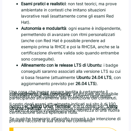
Esami pratici e realistici
: non test teorici, ma prove
ambientate in contesti che imitano situazioni
lavorative reali (esattamente come gli esami Red
Hat).
Autonomia e modularità
: ogni esame è indipendente,
permettendo di avanzare con ritmi personalizzati
(anche con Red Hat è possibile prendere ad
esempio prima la RHCE e poi la RHCSA, anche se la
certificazione diventa valida solo quando entrambe
sono conseguite).
Allineamento con le release LTS di Ubuntu
: i badge
conseguiti saranno associati alla versione LTS su cui
si basa l’esame (attualmente
Ubuntu 24.04 LTS
, con
aggiornamento previsto per
26.04 LTS
).
Una cosa che invece appare inedita è certamente il
coinvolgimento della community
, infatti pare sia possibile
contribuire come
Subject Matter Expert
o
beta tester
,
partecipando attivamente alla costruzione dei contenuti.
Il costo degli esami attualmente indicati sul sito è di 100
dollari per “
Using Linux Terminal
” e di 0 dollari per “
Using
Ubuntu Desktop
“, il che potrebbe costituire decisamente
un invito a quanti vogliano provare l’ebrezza di una nuova
certificazione senza spendere nulla.
Se qualche temerario all’ascolto proverà o ha intenzione di
provare racconti la sua storia nei commenti!