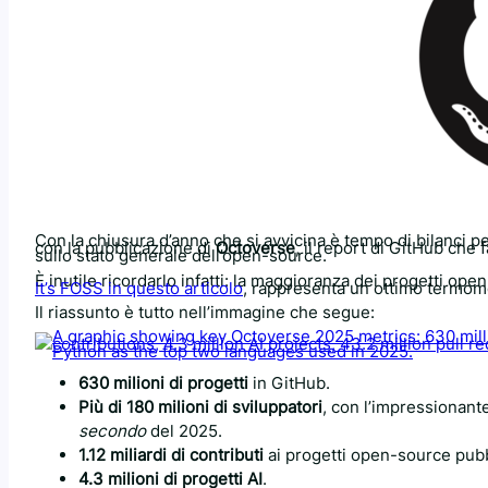
Con la chiusura d’anno che si avvicina è tempo di bilanci 
con la pubblicazione di
Octoverse
, il report di GitHub che f
sullo stato generale dell’open-source.
È inutile ricordarlo infatti: la maggioranza dei progetti ope
It’s FOSS in questo articolo
, rappresenta un ottimo termom
Il riassunto è tutto nell’immagine che segue:
630 milioni di progetti
in GitHub.
Più di 180 milioni di sviluppatori
, con l’impressionant
secondo
del 2025.
1.12 miliardi di contributi
ai progetti open-source pubb
4.3 milioni di progetti AI
.