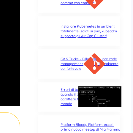
commit con empatia
Installare Kubernetes in ambienti
totalmente isolati si può, kubeadm
supporta gli Air Gap Cluster!
Git & Tricks – Pillole di source code
management | Parte 1: un ambiente
confortevole
Errori di battitura nel terminale:
quando il typo di un singolo
carattere fa tutta la differenza del
mondo
Platform Bloody Platform: ecco il
primo nuovo meetup di Mia Mamma