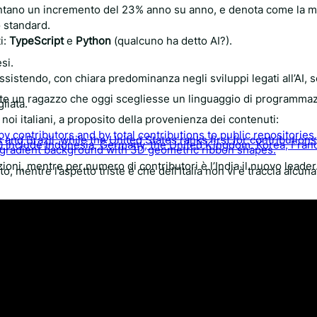
ntano un incremento del 23% anno su anno, e denota come la m
o standard.
i:
TypeScript
e
Python
(qualcuno ha detto AI?).
si.
istendo, con chiara predominanza negli sviluppi legati all’AI, 
nte un ragazzo che oggi scegliesse un linguaggio di programma
liata.
oi italiani, a proposito della provenienza dei contenuti:
ioni, mentre per numero di contributori è l’India il nuovo leader.
o, mentre l’aspetto triste è che dell’Italia non vi è traccia alcuna