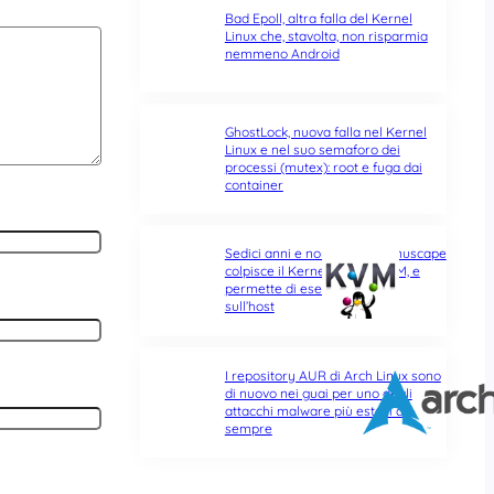
Bad Epoll, altra falla del Kernel
Linux che, stavolta, non risparmia
nemmeno Android
GhostLock, nuova falla nel Kernel
Linux e nel suo semaforo dei
processi (mutex): root e fuga dai
container
Sedici anni e non sentirli: Januscape
colpisce il Kernel Linux e KVM, e
permette di eseguire codice
sull’host
I repository AUR di Arch Linux sono
di nuovo nei guai per uno degli
attacchi malware più estesi di
sempre