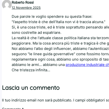
Roberto Rossi
12 Novembre 2025
Due parole le voglio spendere su questa frase:
"l’aspetto triste è che dell’Italia non vi è traccia alcuna."
Si, è una cosa triste, ed è triste soprattutto pensando al
sono costrette ad espatriare.
La realtà è che l'attuale classe politica italiana sta ter
peggiorare. Ma la cosa ancora più triste e tragica è che gl
Noi abbiamo l'albo degli influencer, abbiamo l'autenticaz
seguono "le linee guida governative" come fossimo tornat
regolamentare ogni cosa, abbiamo uno sproposito di tasse
abbiamo le armi… abbiamo una
produzione industriale ch
Che tristezza infinita…
Lascia un commento
Il tuo indirizzo email non sarà pubblicato.
I campi obbligatori 