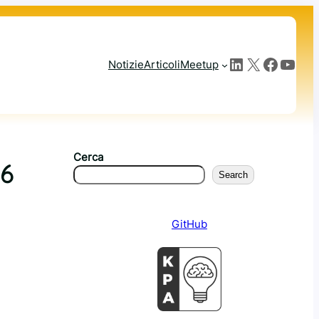
LinkedIn
X
Facebook
YouTube
Notizie
Articoli
Meetup
Cerca
36
Search
GitHub