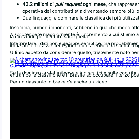
43.2 milioni di
pull request
ogni mese
, che rapprese
operativa dei contributi stia diventando sempre più l
Due linguaggi a dominare la classifica dei più utilizzat
Insomma, numeri imponenti, sebbene in qualche modo atte
A sorprendere maggiormente è l’incremento a cui stiamo ass
la direzione per il futuro sarà quella.
Interpretare i dati non è sempre semplice, ma probabilme
imparare e optasse per Python non farebbe una scelta sbag
Ultimo aspetto da considerare quello, tristemente noto per n
Se la dominanza statunitense è indiscutibile sulle contribuz
entrambe le classifiche è il Brasile ad occupare il terzo post
Per un riassunto in breve c’è anche un video: