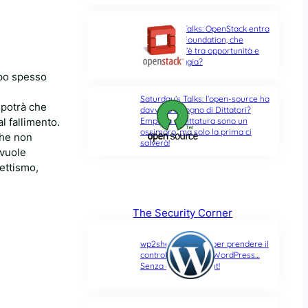
Saturday’s Talks: OpenStack entra
nella Linux Foundation, che
differenza c’è tra opportunità e
ultima spiaggia?
oppo spesso
Saturday’s Talks: l’open-source ha
 potrà che
davvero bisogno di Dittatori?
l fallimento.
Empatia e Dittatura sono un
ossimoro, ma solo la prima ci
che non
salverà!
 vuole
ettismo,
The Security Corner
wp2shell: due CVE per prendere il
controllo di un sito WordPress…
Senza alcun account!