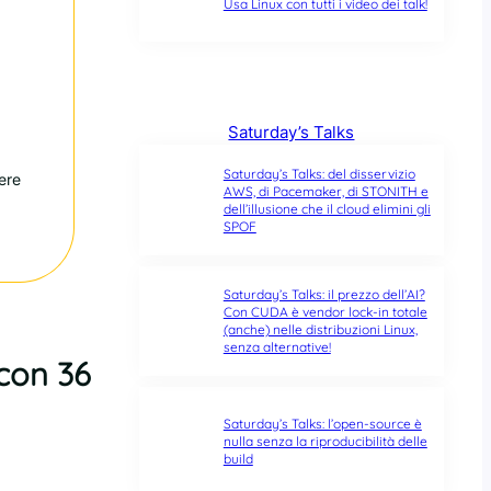
Usa Linux con tutti i video dei talk!
Saturday’s Talks
Saturday’s Talks: del disservizio
ere
AWS, di Pacemaker, di STONITH e
dell’illusione che il cloud elimini gli
SPOF
Saturday’s Talks: il prezzo dell’AI?
Con CUDA è vendor lock-in totale
(anche) nelle distribuzioni Linux,
senza alternative!
 con 36
Saturday’s Talks: l’open-source è
nulla senza la riproducibilità delle
build