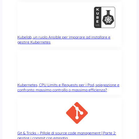
a
t
o
Kubelab, un ruolo Ansible per imparare ad installare e
gestire Kubernetes
Kubernetes, CPU Limits e Requests per i Pod, spiegazione e
confronto: massimo controllo o massima efficienza?
Git & Tricks – Pillole di source code management | Parte 2:
gestire i commit con empatia