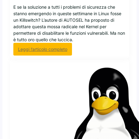
E se la soluzione a tutti i problemi di sicurezza che
stanno emergendo in queste settimane in Linux fosse
un Killswitch? L’autore di AUTOSEL ha proposto di
adottare questa mossa radicale nel Kernel per
permettere di disabilitare le funzioni vulnerabili. Ma non
è tutto oro quello che luccica.
:
Leggi l’articolo completo
L
a
s
o
l
u
z
i
o
n
e
a
i