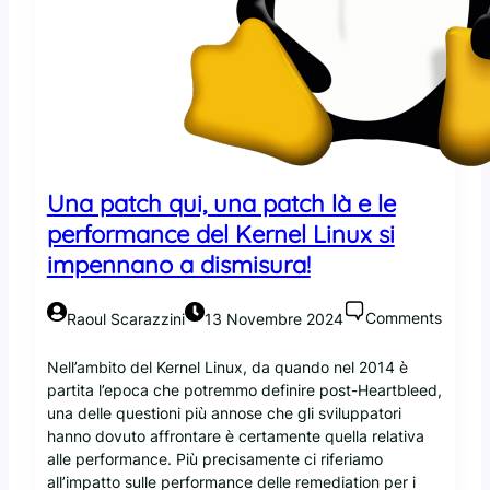
p
g
e
n
r
e
i
t
l
u
K
t
e
t
r
o
n
?
Una patch qui, una patch là e le
e
N
performance del Kernel Linux si
l
e
L
impennano a dismisura!
l
i
K
n
e
Comments
Raoul Scarazzini
13 Novembre 2024
u
r
x
n
Nell’ambito del Kernel Linux, da quando nel 2014 è
f
e
partita l’epoca che potremmo definire post-Heartbleed,
a
l
una delle questioni più annose che gli sviluppatori
r
L
hanno dovuto affrontare è certamente quella relativa
à
i
alle performance. Più precisamente ci riferiamo
o
n
all’impatto sulle performance delle remediation per i
r