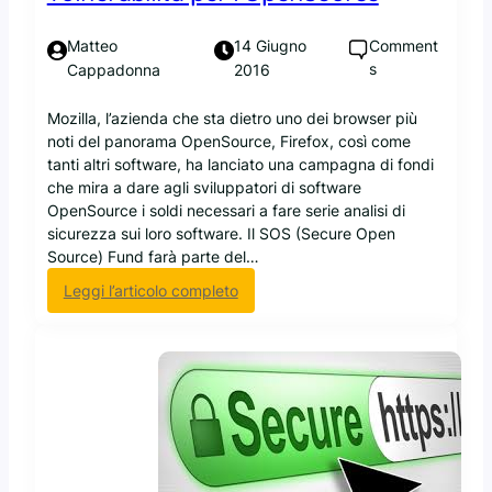
s
c
T
a
Comment
Matteo
14 Giugno
a
u
s
Cappadonna
2016
l
n
k
c
Mozilla, l’azienda che sta dietro uno dei browser più
s
r
noti del panorama OpenSource, Firefox, così come
:
o
tanti altri software, ha lanciato una campagna di fondi
L
l
che mira a dare agli sviluppatori di software
o
l
OpenSource i soldi necessari a fare serie analisi di
g
o
sicurezza sui loro software. Il SOS (Secure Open
4
d
Source) Fund farà parte del…
S
i
:
Leggi l’articolo completo
h
p
M
e
e
o
l
r
z
l
f
i
s
o
l
t
r
l
a
m
a
r
a
v
à
n