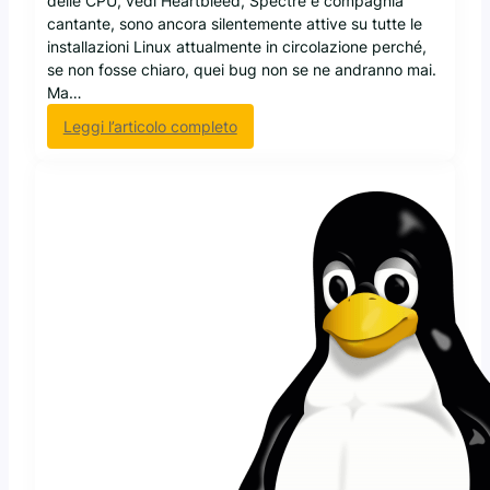
delle CPU, vedi Heartbleed, Spectre e compagnia
è
cantante, sono ancora silentemente attive su tutte le
u
installazioni Linux attualmente in circolazione perché,
n
se non fosse chiaro, quei bug non se ne andranno mai.
b
Ma…
o
:
Leggi l’articolo completo
t
U
t
n
o
a
n
s
e
e
r
r
o
i
s
e
s
d
o
i
c
p
h
a
e
t
s
c
p
h
e