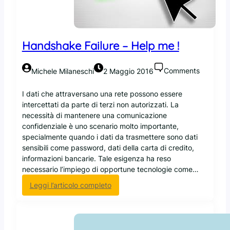
u
c
c
o
o
e
l
n
d
e
n
e
Handshake Failure – Help me !
p
o
l
a
i
7
g
p
Comments
0
Michele Milaneschi
2 Maggio 2016
a
e
%
r
r
s
I dati che attraversano una rete possono essere
e
m
u
intercettati da parte di terzi non autorizzati. La
l
o
l
necessità di mantenere una comunicazione
e
l
K
confidenziale è uno scenario molto importante,
a
t
e
specialmente quando i dati da trasmettere sono dati
n
o
r
sensibili come password, dati della carta di credito,
a
t
n
informazioni bancarie. Tale esigenza ha reso
l
e
e
necessario l’impiego di opportune tecnologie come…
i
m
l
:
Leggi l’articolo completo
s
p
L
H
i
o
i
a
d
,
n
n
i
è
u
d
v
b