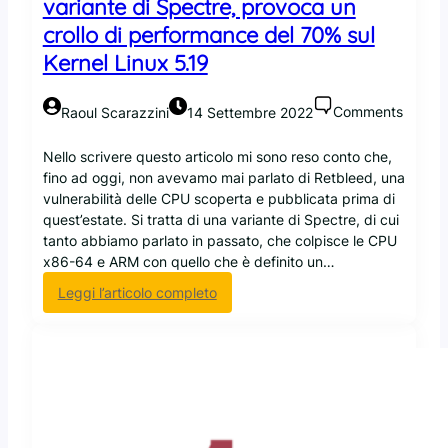
variante di Spectre, provoca un
o
s
a
t
crollo di performance del 70% sul
d
e
Kernel Linux 5.19
i
n
s
e
m
l
Comments
Raoul Scarazzini
14 Settembre 2022
i
s
s
o
Nello scrivere questo articolo mi sono reso conto che,
u
f
fino ad oggi, non avevamo mai parlato di Retbleed, una
r
t
vulnerabilità delle CPU scoperta e pubblicata prima di
a
w
quest’estate. Si tratta di una variante di Spectre, di cui
!
a
tanto abbiamo parlato in passato, che colpisce le CPU
r
x86-64 e ARM con quello che è definito un…
e
:
Leggi l’articolo completo
l
L
i
a
b
m
e
i
r
t
o
i
e
g
d