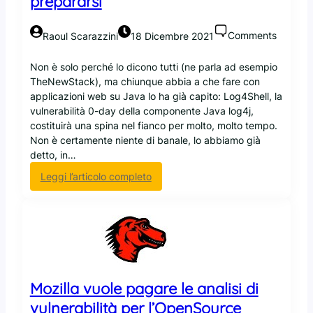
prepararsi
a
r
i
Comments
Raoul Scarazzini
18 Dicembre 2021
a
n
Non è solo perché lo dicono tutti (ne parla ad esempio
t
TheNewStack), ma chiunque abbia a che fare con
e
applicazioni web su Java lo ha già capito: Log4Shell, la
d
vulnerabilità 0-day della componente Java log4j,
i
costituirà una spina nel fianco per molto, molto tempo.
S
Non è certamente niente di banale, lo abbiamo già
p
detto, in…
e
:
Leggi l’articolo completo
c
S
t
a
r
t
e
u
,
r
p
d
r
a
o
Mozilla vuole pagare le analisi di
y
v
vulnerabilità per l’OpenSource
’
o