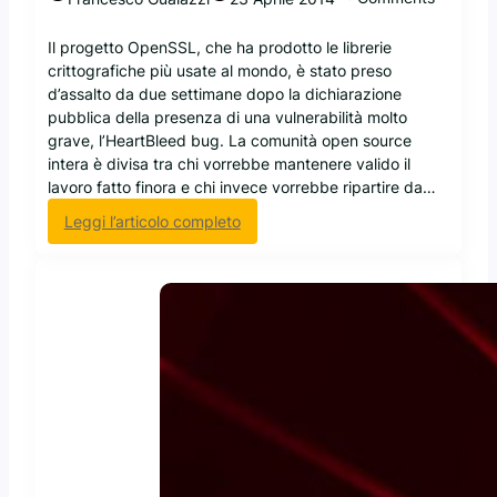
Il progetto OpenSSL, che ha prodotto le librerie
crittografiche più usate al mondo, è stato preso
d’assalto da due settimane dopo la dichiarazione
pubblica della presenza di una vulnerabilità molto
grave, l’HeartBleed bug. La comunità open source
intera è divisa tra chi vorrebbe mantenere valido il
lavoro fatto finora e chi invece vorrebbe ripartire da…
:
Leggi l’articolo completo
O
p
e
n
B
S
D
r
i
s
p