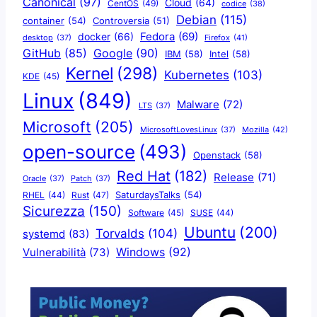
Canonical
(97)
Cloud
(64)
CentOS
(49)
codice
(38)
Debian
(115)
container
(54)
Controversia
(51)
docker
(66)
Fedora
(69)
Firefox
(41)
desktop
(37)
Google
(90)
GitHub
(85)
IBM
(58)
Intel
(58)
Kernel
(298)
Kubernetes
(103)
KDE
(45)
Linux
(849)
Malware
(72)
LTS
(37)
Microsoft
(205)
Mozilla
(42)
MicrosoftLovesLinux
(37)
open-source
(493)
Openstack
(58)
Red Hat
(182)
Release
(71)
Oracle
(37)
Patch
(37)
SaturdaysTalks
(54)
Rust
(47)
RHEL
(44)
Sicurezza
(150)
Software
(45)
SUSE
(44)
Ubuntu
(200)
Torvalds
(104)
systemd
(83)
Windows
(92)
Vulnerabilità
(73)