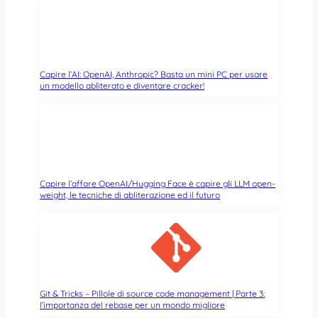
i
n
e
c
o
Capire l’AI: OpenAI, Anthropic? Basta un mini PC per usare
n
un modello abliterato e diventare cracker!
u
n
f
l
o
p
Capire l’affare OpenAI/Hugging Face è capire gli LLM open-
p
weight, le tecniche di abliterazione ed il futuro
y
a
v
v
e
l
e
Git & Tricks – Pillole di source code management | Parte 3:
l’importanza del rebase per un mondo migliore
n