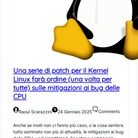
v
a
r
i
D
i
r
t
y
F
r
Una serie di patch per il Kernel
a
Linux farà ordine (una volta per
g
e
tutte) sulle mitigazioni ai bug delle
C
CPU
o
p
y
Comments
Raoul Scarazzini
24 Gennaio 2025
F
a
Anche se molti non ci fanno più caso, o la cosa sembra
i
tutto sommato non più di attualità, le mitigazioni ai bug
l