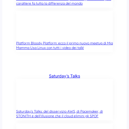
carattere fa tutta la differenza del mondo
Platform Bloody Platform: ecco il primo nuovo meetup di Mia
Mamma Usa Linux con tutti i video dei talk!
Saturday’s Talks
Saturday’s Talks: del disservizio AWS, di Pacemaker, di
STONITH e dell’illusione che il cloud elimini gli SPOF