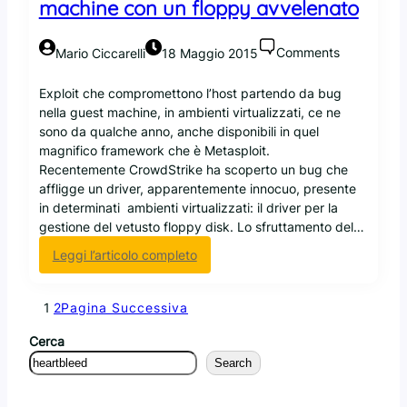
machine con un floppy avvelenato
S
o
u
Comments
Mario Ciccarelli
18 Maggio 2015
r
c
Exploit che compromettono l’host partendo da bug
e
nella guest machine, in ambienti virtualizzati, ce ne
sono da qualche anno, anche disponibili in quel
magnifico framework che è Metasploit.
Recentemente CrowdStrike ha scoperto un bug che
affligge un driver, apparentemente innocuo, presente
in determinati ambienti virtualizzati: il driver per la
gestione del vetusto floppy disk. Lo sfruttamento del…
:
Leggi l’articolo completo
V
e
1
2
Pagina Successiva
n
o
Cerca
m
Search
:
f
u