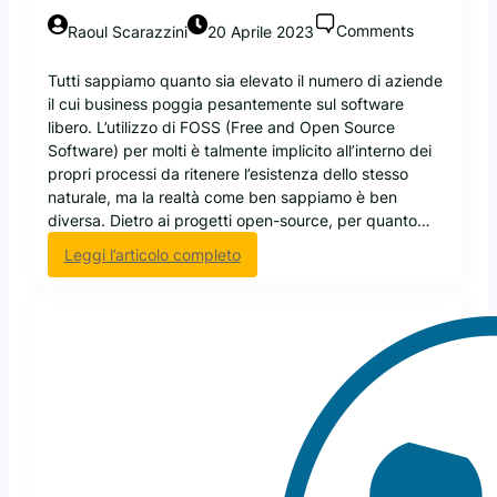
)
c
Comments
Raoul Scarazzini
20 Aprile 2023
s
h
u
l
Tutti sappiamo quanto sia elevato il numero di aziende
l
à
il cui business poggia pesantemente sul software
l
e
libero. L’utilizzo di FOSS (Free and Open Source
e
l
Software) per molti è talmente implicito all’interno dei
m
e
propri processi da ritenere l’esistenza dello stesso
i
p
naturale, ma la realtà come ben sappiamo è ben
t
e
diversa. Dietro ai progetti open-source, per quanto…
i
r
g
f
:
Leggi l’articolo completo
a
o
L
z
r
e
i
m
r
o
a
a
n
n
g
i
c
i
a
e
o
i
d
n
b
e
i
u
l
p