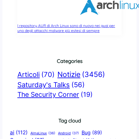
I repository AUR di Arch Linux sono di nuovo nei guai per
uno degli attacchi malware più estesi di sempre
Categories
Notizie
(3456)
Articoli
(70)
Saturday's Talks
(56)
The Security Corner
(19)
Tag cloud
ai
(112)
Bug
(89)
AlmaLinux
(36)
Android
(37)