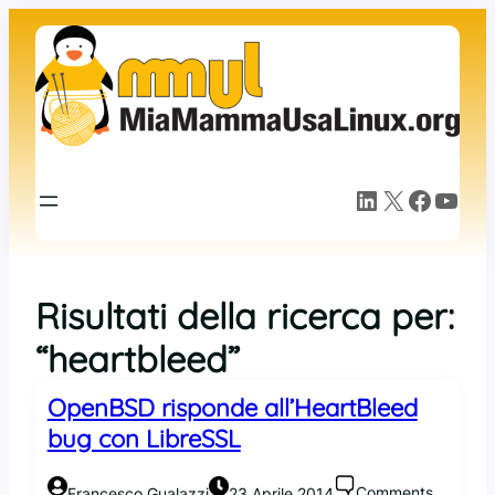
LinkedIn
X
Facebook
YouTube
Risultati della ricerca per:
“heartbleed”
OpenBSD risponde all’HeartBleed
bug con LibreSSL
Comments
Francesco Gualazzi
23 Aprile 2014