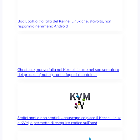
Bad Epoll, altra falla del Kernel Linux che, stavolta, non
risparmia nemmeno Android
GhostLock, nuova falla nel Kernel Linux e nel suo semaforo
dei processi (mutex): root e fuga dai container
Sedici anni e non sentirli: Januscape colpisce il Kernel Linux
e KVM, e permette di eseguire codice sull’host