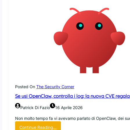
p
y
F
a
i
l
:
u
n
b
u
g
c
h
e
Posted On
The Security Corner
u
Se usi OpenClaw, controlla i log: la nuova CVE regala i
n
o
Patrick Di Fazio
16 Aprile 2026
s
c
Non molto tempo fa vi avevamo parlato di OpenClaw, dei suo
r
:
Continue Reading…
i