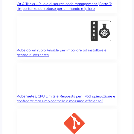
a
Git & Tricks – Pillole di source code management | Parte 3:
i
l’importanza del rebase per un mondo migliore
t
o
t
n
a
i
c
p
c
r
h
i
i
v
Kubelab, un ruolo Ansible per imparare ad installare e
i
gestire Kubernetes
a
n
t
f
e
o
…
r
m
m
a
a
p
Kubernetes, CPU Limits e Requests per i Pod, spiegazione e
t
u
confronto: massimo controllo o massima efficienza?
i
b
c
b
i
l
d
i
a
c