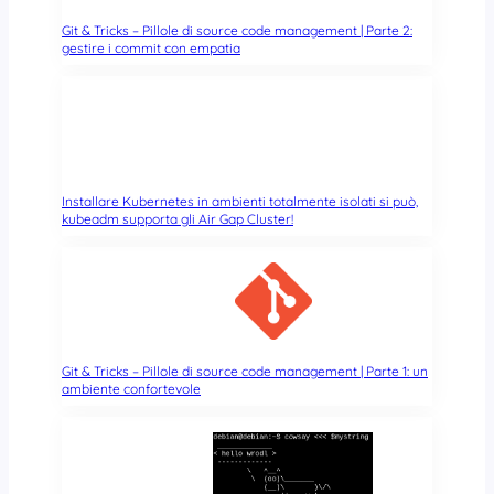
g
h
u
Git & Tricks – Pillole di source code management | Parte 2:
e
gestire i commit con empatia
s
!
t
a
r
e
a
l
Installare Kubernetes in ambienti totalmente isolati si può,
r
kubeadm supporta gli Air Gap Cluster!
i
s
t
o
r
a
Git & Tricks – Pillole di source code management | Parte 1: un
n
ambiente confortevole
t
e