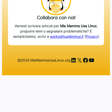
Collabora con noi!
Vorresti scrivere articoli per
Mia Mamma Usa Linux
,
proporre temi o segnalare problematiche? È
semplicissimo, scrivi a
workwithus@mmul.it
(
Privacy
)
LinkedIn
X
Facebook
YouTub
@2024 MiaMammaUsaLinux.org