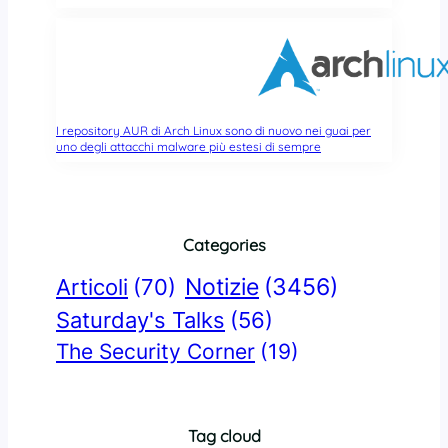
I repository AUR di Arch Linux sono di nuovo nei guai per
uno degli attacchi malware più estesi di sempre
Categories
Notizie
(3456)
Articoli
(70)
Saturday's Talks
(56)
The Security Corner
(19)
Tag cloud