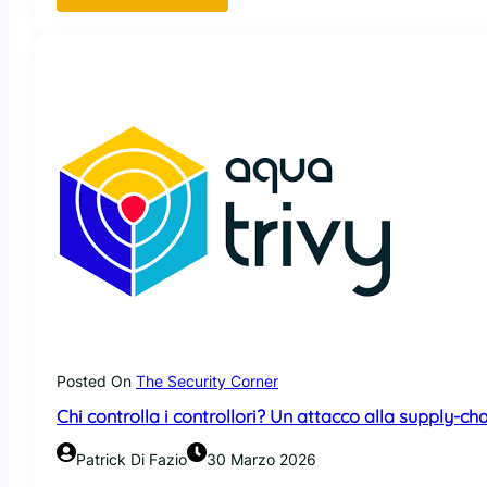
S
p
e
t
u
P
s
y
i
t
O
h
p
o
e
n
n
p
C
u
l
ò
a
s
w
f
,
r
c
u
o
t
n
Posted On
The Security Corner
t
t
a
Chi controlla i controllori? Un attacco alla supply-c
r
r
o
e
Patrick Di Fazio
30 Marzo 2026
l
p