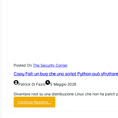
Posted On
The Security Corner
Copy Fail: un bug che uno script Python può sfruttare
Patrick Di Fazio
5 Maggio 2026
Diventare root su una distribuzione Linux che non ha patch 
:
Continue Reading…
C
o