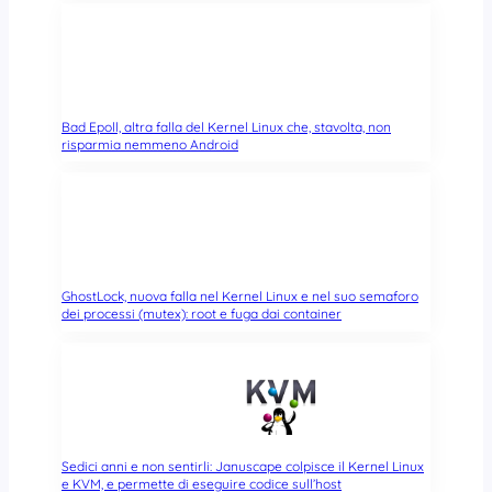
Bad Epoll, altra falla del Kernel Linux che, stavolta, non
risparmia nemmeno Android
GhostLock, nuova falla nel Kernel Linux e nel suo semaforo
dei processi (mutex): root e fuga dai container
Sedici anni e non sentirli: Januscape colpisce il Kernel Linux
e KVM, e permette di eseguire codice sull’host