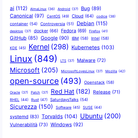
ai
(112)
Bug
(89)
AlmaLinux
(36)
Android
(37)
Canonical
(97)
Cloud
(64)
CentOS
(49)
codice
(38)
Debian
(115)
container
(54)
Controversia
(51)
docker
(66)
Fedora
(69)
Firefox
(41)
desktop
(37)
Google
(90)
GitHub
(85)
IBM
(58)
Intel
(58)
Kernel
(298)
Kubernetes
(103)
KDE
(45)
Linux
(849)
Malware
(72)
LTS
(37)
Microsoft
(205)
Mozilla
(42)
MicrosoftLovesLinux
(37)
open-source
(493)
Openstack
(58)
Red Hat
(182)
Release
(71)
Oracle
(37)
Patch
(37)
SaturdaysTalks
(54)
Rust
(47)
RHEL
(44)
Sicurezza
(150)
Software
(45)
SUSE
(44)
Ubuntu
(200)
Torvalds
(104)
systemd
(83)
Windows
(92)
Vulnerabilità
(73)