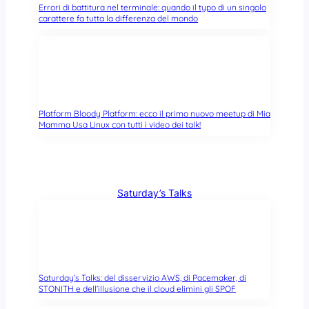
Errori di battitura nel terminale: quando il typo di un singolo
carattere fa tutta la differenza del mondo
Platform Bloody Platform: ecco il primo nuovo meetup di Mia
Mamma Usa Linux con tutti i video dei talk!
Saturday’s Talks
Saturday’s Talks: del disservizio AWS, di Pacemaker, di
STONITH e dell’illusione che il cloud elimini gli SPOF