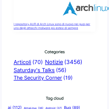
I repository AUR di Arch Linux sono di nuovo nei guai per
uno degli attacchi malware più estesi di sempre
Categories
Notizie
(3456)
Articoli
(70)
Saturday's Talks
(56)
The Security Corner
(19)
Tag cloud
ai
(112)
Bug
(89)
AlmaLinux
(36)
Android
(37)