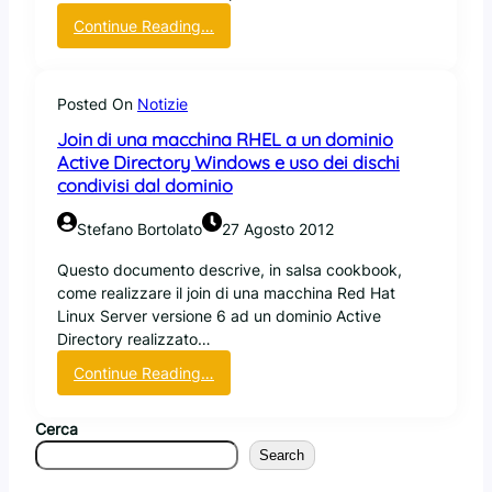
:
Continue Reading…
C
o
m
Posted On
Notizie
p
Join di una macchina RHEL a un dominio
l
Active Directory Windows e uso dei dischi
e
condivisi dal dominio
t
e
Stefano Bortolato
27 Agosto 2012
L
i
Questo documento descrive, in salsa cookbook,
n
come realizzare il join di una macchina Red Hat
u
Linux Server versione 6 ad un dominio Active
x
Directory realizzato…
I
n
:
Continue Reading…
s
J
t
o
Cerca
a
i
Search
l
n
l
d