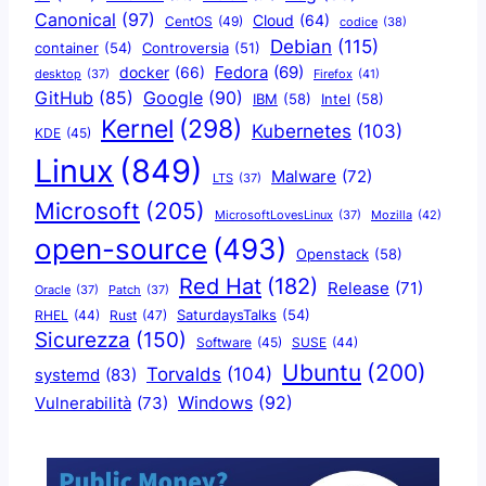
Canonical
(97)
Cloud
(64)
CentOS
(49)
codice
(38)
Debian
(115)
container
(54)
Controversia
(51)
docker
(66)
Fedora
(69)
Firefox
(41)
desktop
(37)
Google
(90)
GitHub
(85)
IBM
(58)
Intel
(58)
Kernel
(298)
Kubernetes
(103)
KDE
(45)
Linux
(849)
Malware
(72)
LTS
(37)
Microsoft
(205)
Mozilla
(42)
MicrosoftLovesLinux
(37)
open-source
(493)
Openstack
(58)
Red Hat
(182)
Release
(71)
Oracle
(37)
Patch
(37)
SaturdaysTalks
(54)
Rust
(47)
RHEL
(44)
Sicurezza
(150)
Software
(45)
SUSE
(44)
Ubuntu
(200)
Torvalds
(104)
systemd
(83)
Windows
(92)
Vulnerabilità
(73)