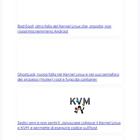
Bad Epoll, altra falla del Kernel Linux che, stavolta, non
risparmia nemmeno Android
GhostLock, nuova falla nel Kernel Linux e nel suo semaforo
dei processi (mutex): root e fuga dai container
Sedici anni e non sentirli: Januscape colpisce il Kernel Linux
e KVM, e permette di eseguire codice sull’host