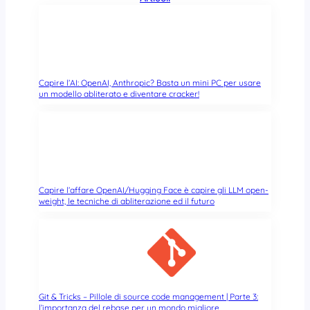
i
m
d
i
n
i
o
A
Capire l’AI: OpenAI, Anthropic? Basta un mini PC per usare
c
un modello abliterato e diventare cracker!
t
i
v
e
D
i
Capire l’affare OpenAI/Hugging Face è capire gli LLM open-
r
weight, le tecniche di abliterazione ed il futuro
e
c
t
o
r
y
W
Git & Tricks – Pillole di source code management | Parte 3:
l’importanza del rebase per un mondo migliore