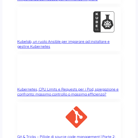
i
n
d
o
w
s
e
Kubelab, un ruolo Ansible per imparare ad installare e
u
gestire Kubernetes
s
o
d
e
i
d
Kubernetes, CPU Limits e Requests per i Pod, spiegazione e
i
confronto: massimo controllo o massima efficienza?
s
c
h
i
c
o
n
Git & Tricks – Pillole di source code management | Parte 2: