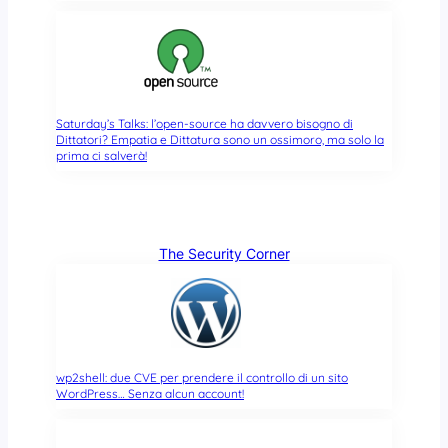
Saturday’s Talks: l’open-source ha davvero bisogno di
Dittatori? Empatia e Dittatura sono un ossimoro, ma solo la
prima ci salverà!
The Security Corner
wp2shell: due CVE per prendere il controllo di un sito
WordPress… Senza alcun account!