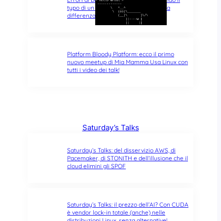
typo di un singolo carattere fa tutta la
differenza del mondo
Platform Bloody Platform: ecco il primo
nuovo meetup di Mia Mamma Usa Linux con
tutti i video dei talk!
Saturday’s Talks
Saturday’s Talks: del disservizio AWS, di
Pacemaker, di STONITH e dell’illusione che il
cloud elimini gli SPOF
Saturday’s Talks: il prezzo dell’AI? Con CUDA
è vendor lock-in totale (anche) nelle
distribuzioni Linux, senza alternative!