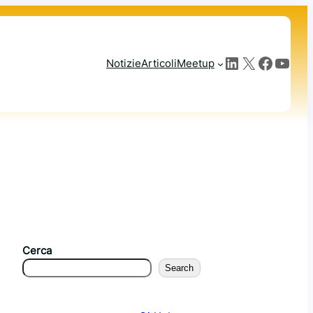
LinkedIn
X
Facebook
YouTube
Notizie
Articoli
Meetup
Cerca
Search