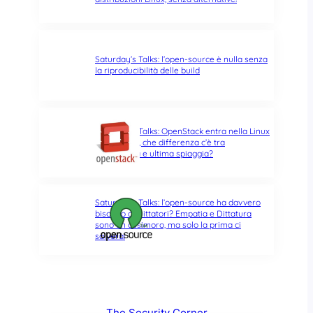
Saturday’s Talks: l’open-source è nulla senza
la riproducibilità delle build
Saturday’s Talks: OpenStack entra nella Linux
Foundation, che differenza c’è tra
opportunità e ultima spiaggia?
Saturday’s Talks: l’open-source ha davvero
bisogno di Dittatori? Empatia e Dittatura
sono un ossimoro, ma solo la prima ci
salverà!
The Security Corner