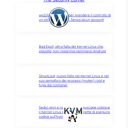
wp2shell: due CVE per prendere il controllo di
un sito WordPress… Senza alcun account!
Bad Epoll, altra falla del Kernel Linux che,
stavolta, non risparmia nemmeno Android
GhostLock, nuova falla nel Kernel Linux e nel
suo semaforo dei processi (mutex): root e
fuga dai container
Sedici anni e non sentirli: Januscape colpisce
il Kernel Linux e KVM, e permette di eseguire
codice sull’host