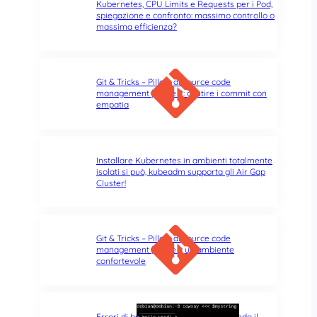
Kubernetes, CPU Limits e Requests per i Pod,
spiegazione e confronto: massimo controllo o
massima efficienza?
Git & Tricks – Pillole di source code
management | Parte 2: gestire i commit con
empatia
Installare Kubernetes in ambienti totalmente
isolati si può, kubeadm supporta gli Air Gap
Cluster!
Git & Tricks – Pillole di source code
management | Parte 1: un ambiente
confortevole
Errori di battitura nel terminale: quando il