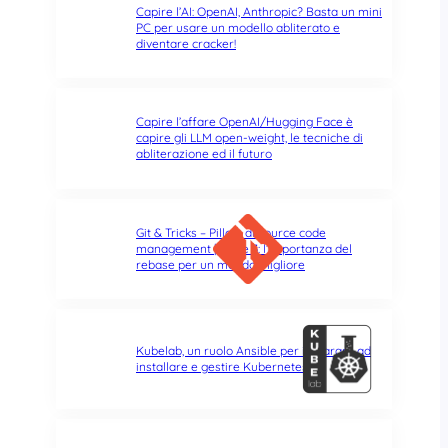
Capire l’AI: OpenAI, Anthropic? Basta un mini
PC per usare un modello abliterato e
diventare cracker!
Capire l’affare OpenAI/Hugging Face è
capire gli LLM open-weight, le tecniche di
abliterazione ed il futuro
Git & Tricks – Pillole di source code
management | Parte 3: l’importanza del
rebase per un mondo migliore
Kubelab, un ruolo Ansible per imparare ad
installare e gestire Kubernetes