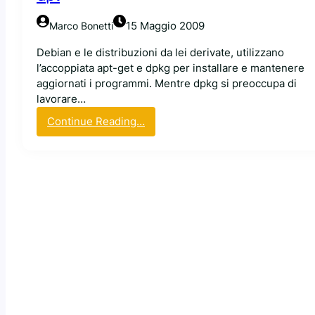
15 Maggio 2009
Marco Bonetti
Debian e le distribuzioni da lei derivate, utilizzano
l’accoppiata apt-get e dpkg per installare e mantenere
aggiornati i programmi. Mentre dpkg si preoccupa di
lavorare…
:
Continue Reading…
A
p
p
r
o
x
:
R
i
s
p
a