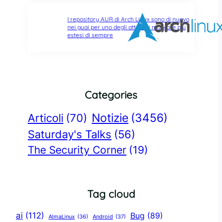
I repository AUR di Arch Linux sono di nuovo
nei guai per uno degli attacchi malware più
estesi di sempre
Categories
Notizie
(3456)
Articoli
(70)
Saturday's Talks
(56)
The Security Corner
(19)
Tag cloud
ai
(112)
Bug
(89)
AlmaLinux
(36)
Android
(37)