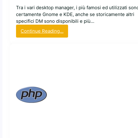
i
Tra i vari desktop manager, i più famosi ed utilizzati son
certamente Gnome e KDE, anche se storicamente altri
specifici DM sono disponibili e più…
:
Continue Reading…
I
l
s
i
m
p
a
t
i
c
o
b
u
g
d