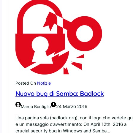
e
n
c
b
l
u
o
g
s
e
d
-
s
o
u
r
c
Posted On
Notizie
e
Nuovo bug di Samba: Badlock
24 Marzo 2016
Marco Bonfiglio
Una pagina sola (badlock.org), con il logo che vedete qu
e un messaggio d’avvertimento: On April 12th, 2016 a
crucial security bug in Windows and Samba…