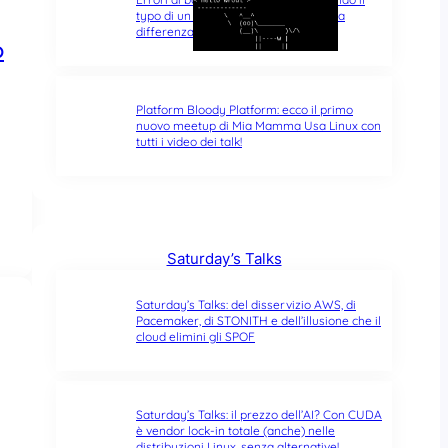
typo di un singolo carattere fa tutta la
differenza del mondo
o
Platform Bloody Platform: ecco il primo
nuovo meetup di Mia Mamma Usa Linux con
tutti i video dei talk!
Saturday’s Talks
Saturday’s Talks: del disservizio AWS, di
Pacemaker, di STONITH e dell’illusione che il
cloud elimini gli SPOF
Saturday’s Talks: il prezzo dell’AI? Con CUDA
è vendor lock-in totale (anche) nelle
distribuzioni Linux, senza alternative!