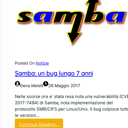
Posted On
Notizie
Samba: un bug lungo 7 anni
26 Maggio 2017
Elena Metelli
Nelle scorse ore e’ stata resa nota una vulnerabilità (CV
2017-7494) di Samba, nota implementazione del
protocollo SMB/CIFS per Linux/Unix. Il bug colpisce tutt
le versioni…
:
Continue Reading…