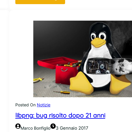
I
l
f
u
z
z
-
b
o
t
d
i
G
o
o
g
Posted On
Notizie
l
libpng: bug risolto dopo 21 anni
e
s
c
3 Gennaio 2017
Marco Bonfiglio