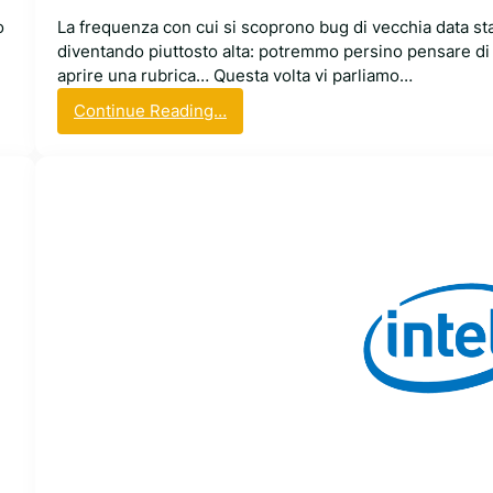
o
o
La frequenza con cui si scoprono bug di vecchia data st
p
diventando piuttosto alta: potremmo persino pensare di
r
aprire una rubrica… Questa volta vi parliamo…
e
p
:
Continue Reading…
i
l
ù
i
d
b
i
p
1
n
0
g
0
:
0
b
b
u
u
g
g
r
i
s
o
l