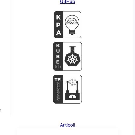
GitHub
n
Articoli