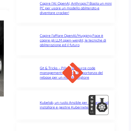
Capire l’AI: OpenAI, Anthropic? Basta un mini
PC per usare un modello abliterato e
diventare cracker!
Capire l’affare OpenAI/Hugging Face è
capire gli LLM open-weight, le tecniche di
abliterazione ed il futuro
Git & Tricks – Pillole di source code
management | Parte 3: l’importanza del
rebase per un mondo migliore
Kubelab, un ruolo Ansible per imparare ad
installare e gestire Kubernetes