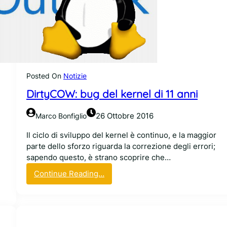
M
c
A
f
e
e
p
Posted On
Notizie
e
DirtyCOW: bug del kernel di 11 anni
r
L
i
26 Ottobre 2016
Marco Bonfiglio
n
e
Il ciclo di sviluppo del kernel è continuo, e la maggior
u
parte dello sforzo riguarda la correzione degli errori;
x
sapendo questo, è strano scoprire che…
:
a
:
Continue Reading…
l
D
t
i
r
r
o
t
e