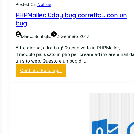
i
Posted On
Notizie
X
PHPMailer: 0day bug corretto… con un
f
c
bug
e
2 Gennaio 2017
Marco Bonfiglio
Altro giorno, altro bug! Questa volta in PHPMailer,
il modulo più usato in php per creare ed inviare email d
un sito web. Questo è un bug di…
:
Continue Reading…
P
H
P
M
a
i
l
e
r