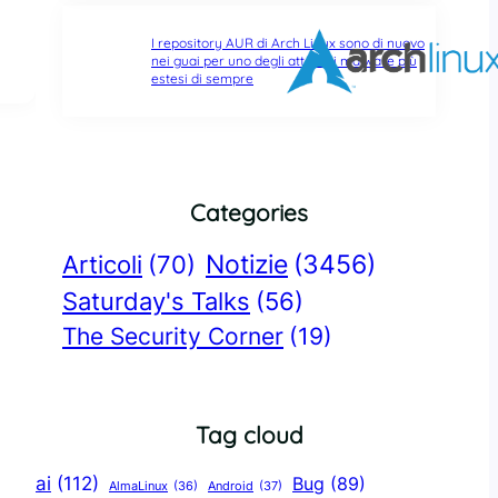
I repository AUR di Arch Linux sono di nuovo
nei guai per uno degli attacchi malware più
estesi di sempre
Categories
Notizie
(3456)
Articoli
(70)
Saturday's Talks
(56)
The Security Corner
(19)
Tag cloud
ai
(112)
Bug
(89)
AlmaLinux
(36)
Android
(37)