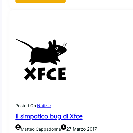
S
a
m
b
a
:
u
n
b
u
g
l
u
n
g
o
Posted On
Notizie
7
a
Il simpatico bug di Xfce
n
n
27 Marzo 2017
Matteo Cappadonna