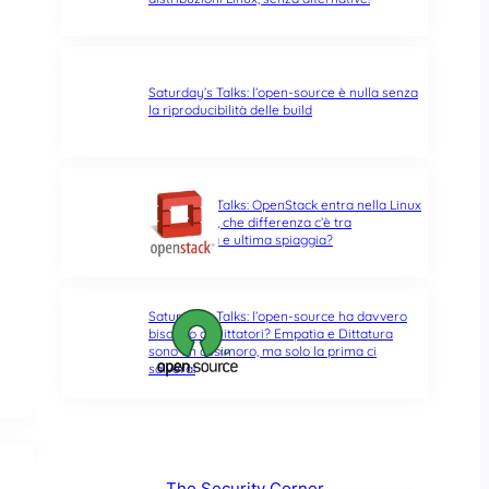
Saturday’s Talks: l’open-source è nulla senza
la riproducibilità delle build
Saturday’s Talks: OpenStack entra nella Linux
Foundation, che differenza c’è tra
opportunità e ultima spiaggia?
Saturday’s Talks: l’open-source ha davvero
bisogno di Dittatori? Empatia e Dittatura
sono un ossimoro, ma solo la prima ci
salverà!
The Security Corner