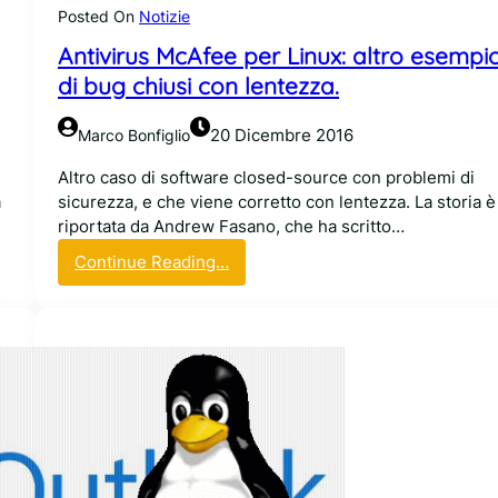
t
Posted On
Notizie
o
Antivirus McAfee per Linux: altro esempi
d
o
di bug chiusi con lentezza.
p
o
20 Dicembre 2016
Marco Bonfiglio
2
1
Altro caso di software closed-source con problemi di
a
a
sicurezza, e che viene corretto con lentezza. La storia è
n
riportata da Andrew Fasano, che ha scritto…
n
:
Continue Reading…
i
A
n
t
i
v
i
r
u
s