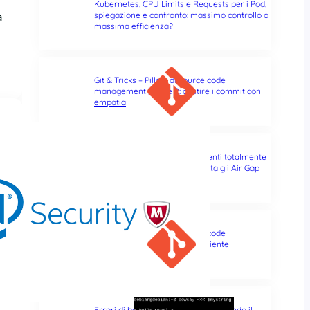
Kubernetes, CPU Limits e Requests per i Pod,
spiegazione e confronto: massimo controllo o
a
massima efficienza?
Git & Tricks – Pillole di source code
management | Parte 2: gestire i commit con
empatia
Installare Kubernetes in ambienti totalmente
isolati si può, kubeadm supporta gli Air Gap
Cluster!
Git & Tricks – Pillole di source code
management | Parte 1: un ambiente
confortevole
Errori di battitura nel terminale: quando il