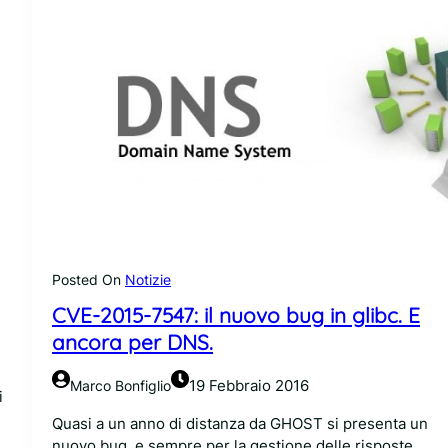
y
s
C
e
O
m
W
p
:
i
b
o
u
d
g
i
d
b
e
u
l
g
k
c
e
Posted On
Notizie
h
r
i
CVE-2015-7547: il nuovo bug in glibc. E
n
u
e
ancora per DNS.
s
l
i
d
19 Febbraio 2016
Marco Bonfiglio
c
i
i
o
1
Quasi a un anno di distanza da GHOST si presenta un
n
1
nuovo bug, e sempre per la gestione delle risposte