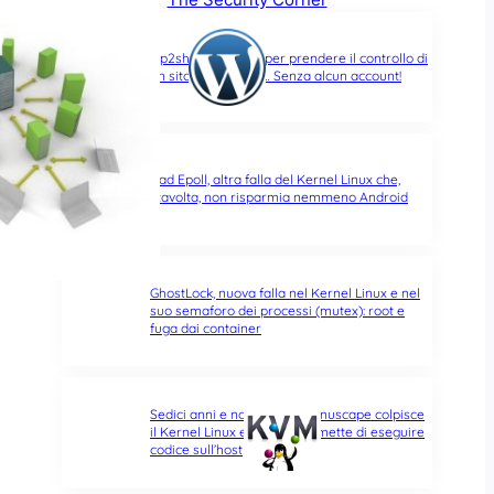
wp2shell: due CVE per prendere il controllo di
un sito WordPress… Senza alcun account!
Bad Epoll, altra falla del Kernel Linux che,
stavolta, non risparmia nemmeno Android
GhostLock, nuova falla nel Kernel Linux e nel
suo semaforo dei processi (mutex): root e
fuga dai container
Sedici anni e non sentirli: Januscape colpisce
il Kernel Linux e KVM, e permette di eseguire
codice sull’host