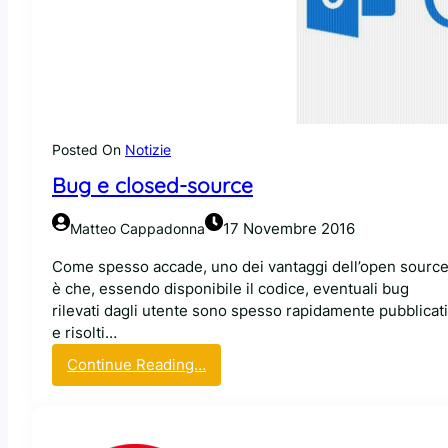
:
0
d
a
y
b
u
Posted On
Notizie
g
Bug e closed-source
c
o
r
17 Novembre 2016
Matteo Cappadonna
r
Come spesso accade, uno dei vantaggi dell’open sourc
e
è che, essendo disponibile il codice, eventuali bug
t
rilevati dagli utente sono spesso rapidamente pubblicati
t
e risolti…
o
…
:
Continue Reading…
c
B
o
u
n
g
u