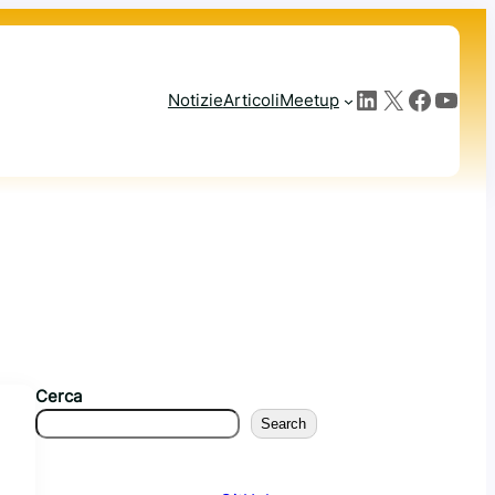
LinkedIn
X
Facebook
YouTube
Notizie
Articoli
Meetup
Cerca
Search