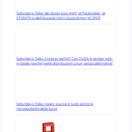
Saturday’s Talks: del disservizio AWS, di Pacemaker, di
STONITH e dell’illusione che il cloud elimini gli SPOF
Saturday’s Talks: il prezzo dell’AI? Con CUDA è vendor lock-
in totale (anche) nelle distribuzioni Linux, senza alternative!
Saturday’s Talks: l’open-source è nulla senza la
riproducibilità delle build