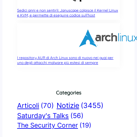
Sedici anni e non sentirli: Januscape colpisce il Kernel Linux
e KVM, e permette di eseguire codice sull’host
I repository AUR di Arch Linux sono di nuovo nei guai per
uno degli attacchi malware più estesi di sempre
Categories
Notizie
(3455)
Articoli
(70)
Saturday's Talks
(56)
The Security Corner
(19)