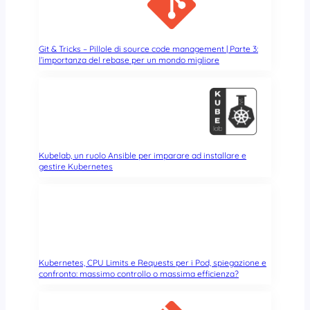
s
c
o
n
Git & Tricks – Pillole di source code management | Parte 3:
l’importanza del rebase per un mondo migliore
t
u
t
t
i
,
a
Kubelab, un ruolo Ansible per imparare ad installare e
n
gestire Kubernetes
c
h
e
c
o
n
Kubernetes, CPU Limits e Requests per i Pod, spiegazione e
c
confronto: massimo controllo o massima efficienza?
l
i