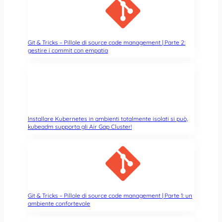
e
n
t
i
m
Git & Tricks – Pillole di source code management | Parte 2:
gestire i commit con empatia
o
r
a
l
m
e
n
Installare Kubernetes in ambienti totalmente isolati si può,
t
kubeadm supporta gli Air Gap Cluster!
e
d
i
s
c
u
Git & Tricks – Pillole di source code management | Parte 1: un
t
ambiente confortevole
i
b