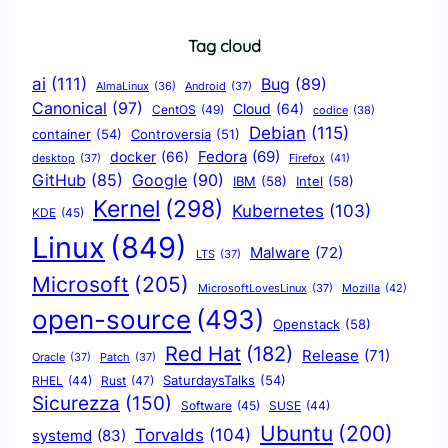
Tag cloud
ai
(111)
Bug
(89)
AlmaLinux
(36)
Android
(37)
Canonical
(97)
Cloud
(64)
CentOS
(49)
codice
(38)
Debian
(115)
container
(54)
Controversia
(51)
docker
(66)
Fedora
(69)
Firefox
(41)
desktop
(37)
Google
(90)
GitHub
(85)
IBM
(58)
Intel
(58)
Kernel
(298)
Kubernetes
(103)
KDE
(45)
Linux
(849)
Malware
(72)
LTS
(37)
Microsoft
(205)
Mozilla
(42)
MicrosoftLovesLinux
(37)
open-source
(493)
Openstack
(58)
Red Hat
(182)
Release
(71)
Oracle
(37)
Patch
(37)
SaturdaysTalks
(54)
Rust
(47)
RHEL
(44)
Sicurezza
(150)
Software
(45)
SUSE
(44)
Ubuntu
(200)
Torvalds
(104)
systemd
(83)