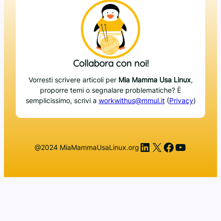
Collabora con noi!
Vorresti scrivere articoli per
Mia Mamma Usa Linux
,
proporre temi o segnalare problematiche? È
semplicissimo, scrivi a
workwithus@mmul.it
(
Privacy
)
LinkedIn
X
Facebook
YouTub
@2024 MiaMammaUsaLinux.org