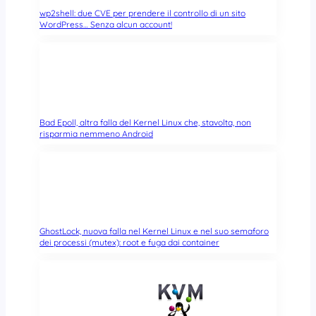
wp2shell: due CVE per prendere il controllo di un sito
WordPress… Senza alcun account!
Bad Epoll, altra falla del Kernel Linux che, stavolta, non
risparmia nemmeno Android
GhostLock, nuova falla nel Kernel Linux e nel suo semaforo
dei processi (mutex): root e fuga dai container