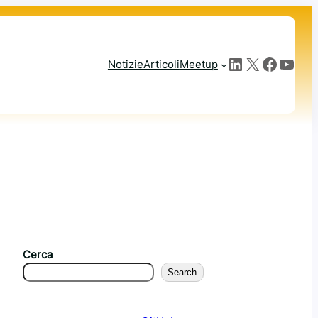
LinkedIn
X
Facebook
YouTube
Notizie
Articoli
Meetup
Cerca
Search