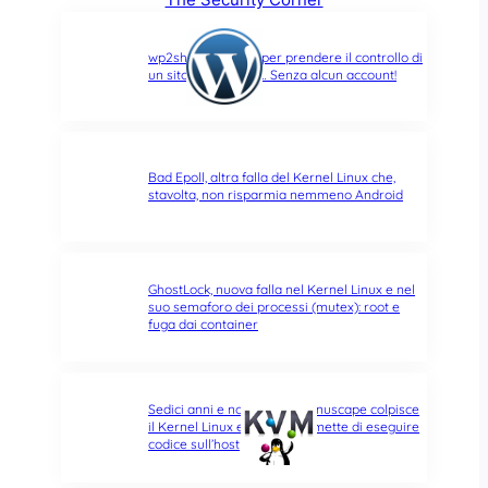
wp2shell: due CVE per prendere il controllo di
un sito WordPress… Senza alcun account!
Bad Epoll, altra falla del Kernel Linux che,
stavolta, non risparmia nemmeno Android
GhostLock, nuova falla nel Kernel Linux e nel
suo semaforo dei processi (mutex): root e
fuga dai container
Sedici anni e non sentirli: Januscape colpisce
il Kernel Linux e KVM, e permette di eseguire
codice sull’host