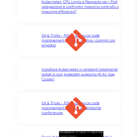
Kubernetes, CPU Limits e Requests per i Pod,
spiegazione e confronto: massimo controllo o
massima efficienza?
Git & Tricks – Pillole di source code
management | Parte 2: gestire i commit con
empatia
Installare Kubernetes in ambienti totalmente
isolati si può, kubeadm supporta gli Air Gap
Cluster!
Git & Tricks – Pillole di source code
management | Parte 1: un ambiente
confortevole
Errori di battitura nel terminale: quando il