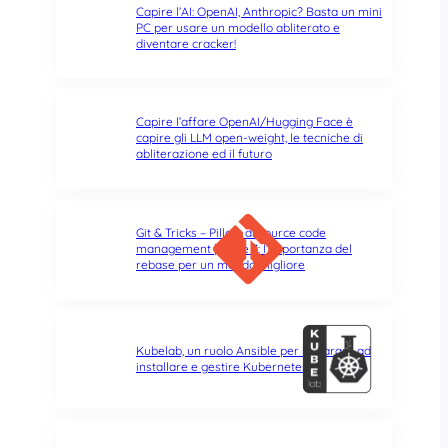
Capire l’AI: OpenAI, Anthropic? Basta un mini
PC per usare un modello abliterato e
diventare cracker!
Capire l’affare OpenAI/Hugging Face è
capire gli LLM open-weight, le tecniche di
abliterazione ed il futuro
Git & Tricks – Pillole di source code
management | Parte 3: l’importanza del
rebase per un mondo migliore
Kubelab, un ruolo Ansible per imparare ad
installare e gestire Kubernetes