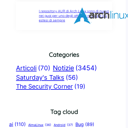
I repository AUR di Arch Linux sono di nuovo
nei guai per uno degli attacchi malware più
estesi di sempre
Categories
Notizie
(3454)
Articoli
(70)
Saturday's Talks
(56)
The Security Corner
(19)
Tag cloud
ai
(110)
Bug
(89)
AlmaLinux
(36)
Android
(37)