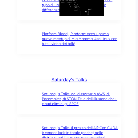
typo di un singolo carattere fa tutta la
differenza del mondo
Platform Bloody Platform: ecco il primo
nuovo meetup di Mia Mamma Usa Linux con
tutti i video dei talk!
Saturday’s Talks
Saturday’s Talks: del disservizio AWS, di
Pacemaker, di STONITH e dell’illusione che il
cloud elimini gli SPOF
Saturday’s Talks: il prezzo dell’AI? Con CUDA
è vendor lock-in totale (anche) nelle
distribuzioni Linux, senza alternative!