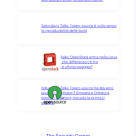
Saturday’s Talks: l’open-source è nulla senza
la riproducibilità delle build
Saturday’s Talks: OpenStack entra nella Linux
Foundation, che differenza c’è tra
opportunità e ultima spiaggia?
Saturday’s Talks: l’open-source ha davvero
bisogno di Dittatori? Empatia e Dittatura
sono un ossimoro, ma solo la prima ci
salverà!
The Security Corner