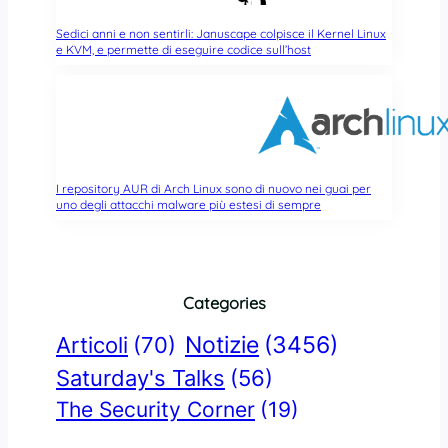
Sedici anni e non sentirli: Januscape colpisce il Kernel Linux
e KVM, e permette di eseguire codice sull’host
I repository AUR di Arch Linux sono di nuovo nei guai per
uno degli attacchi malware più estesi di sempre
Categories
Notizie
(3456)
Articoli
(70)
Saturday's Talks
(56)
The Security Corner
(19)