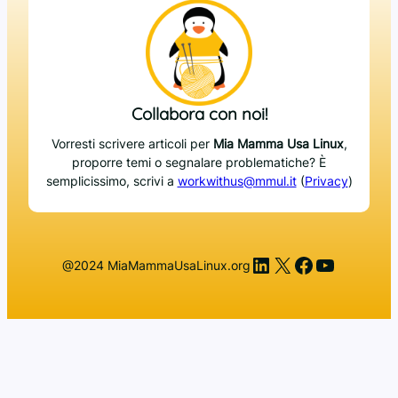
Collabora con noi!
Vorresti scrivere articoli per
Mia Mamma Usa Linux
,
proporre temi o segnalare problematiche? È
semplicissimo, scrivi a
workwithus@mmul.it
(
Privacy
)
LinkedIn
X
Facebook
YouTub
@2024 MiaMammaUsaLinux.org