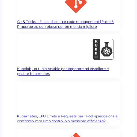
o
l
’
a
Git & Tricks – Pillole di source code management | Parte 3:
l’importanza del rebase per un mondo migliore
t
t
a
c
c
o
m
Kubelab, un ruolo Ansible per imparare ad installare e
e
gestire Kubernetes
d
i
a
n
t
e
Kubernetes, CPU Limits e Requests per i Pod, spiegazione e
…
confronto: massimo controllo o massima efficienza?
C
o