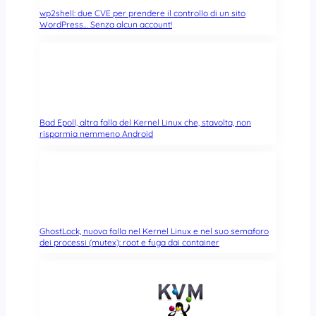
wp2shell: due CVE per prendere il controllo di un sito
WordPress… Senza alcun account!
Bad Epoll, altra falla del Kernel Linux che, stavolta, non
risparmia nemmeno Android
GhostLock, nuova falla nel Kernel Linux e nel suo semaforo
dei processi (mutex): root e fuga dai container