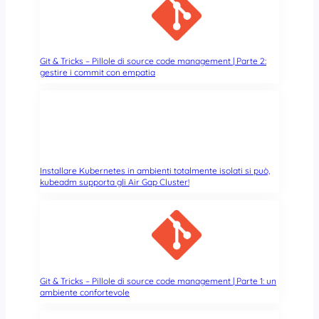
m
m
e
n
t
Git & Tricks – Pillole di source code management | Parte 2:
gestire i commit con empatia
i
d
i
G
i
t
H
Installare Kubernetes in ambienti totalmente isolati si può,
u
kubeadm supporta gli Air Gap Cluster!
b
!
Git & Tricks – Pillole di source code management | Parte 1: un
ambiente confortevole