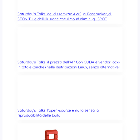
Saturday’s Talks: del disservizio AWS, di Pacemaker, di
STONITH e dell’illusione che il cloud elimini gli SPOF
Saturday’s Talks: il prezzo dell’AI? Con CUDA è vendor lock-
in totale (anche) nelle distribuzioni Linux, senza alternative!
Saturday’s Talks: l’open-source è nulla senza la
riproducibilità delle build