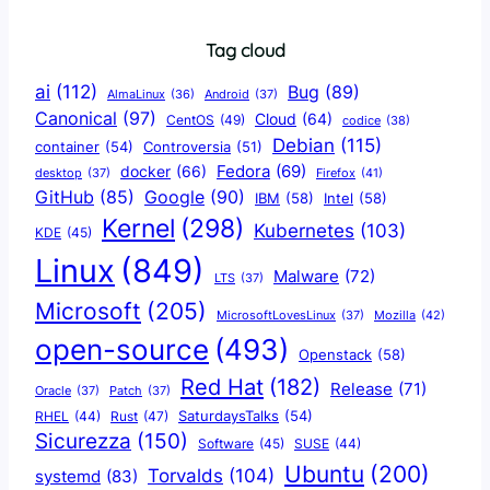
Tag cloud
ai
(112)
Bug
(89)
AlmaLinux
(36)
Android
(37)
Canonical
(97)
Cloud
(64)
CentOS
(49)
codice
(38)
Debian
(115)
container
(54)
Controversia
(51)
docker
(66)
Fedora
(69)
Firefox
(41)
desktop
(37)
Google
(90)
GitHub
(85)
IBM
(58)
Intel
(58)
Kernel
(298)
Kubernetes
(103)
KDE
(45)
Linux
(849)
Malware
(72)
LTS
(37)
Microsoft
(205)
Mozilla
(42)
MicrosoftLovesLinux
(37)
open-source
(493)
Openstack
(58)
Red Hat
(182)
Release
(71)
Oracle
(37)
Patch
(37)
SaturdaysTalks
(54)
Rust
(47)
RHEL
(44)
Sicurezza
(150)
Software
(45)
SUSE
(44)
Ubuntu
(200)
Torvalds
(104)
systemd
(83)