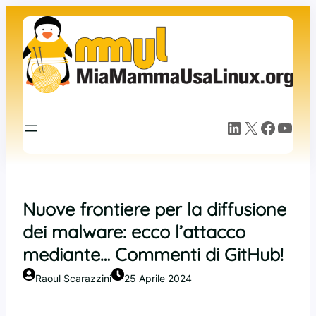
Vai
al
contenuto
LinkedIn
X
Facebook
YouTube
Nuove frontiere per la diffusione
dei malware: ecco l’attacco
mediante… Commenti di GitHub!
Raoul Scarazzini
25 Aprile 2024