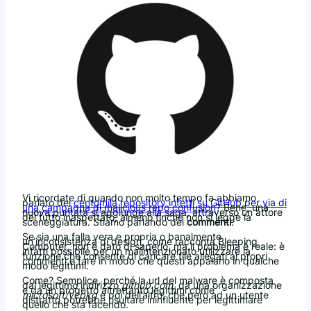
Vi ricordate di quando non molto tempo fa abbiamo
parlato dei
centomila repository infetti su GitHub per via di
una campagna di malicious repo confusion
? Bene, una
nuova puntata si aggiunge alla saga, attraverso un attore
del tutto inaspettato, almeno finché non si legge la
sceneggiatura. Stiamo parlando dei
commenti
.
Se sia una falla vera e propria o banalmente
un’inconsistenza di design, come racconta Bleeping
Computer, non è dato di saperlo, ma il problema è reale: è
infatti possibile per un malintenzionato utilizzare la
funzione che consente di caricare file allegati ai propri
commenti e fare in modo che questi appaiano in qualche
modo legittimi.
Come? Semplice, perché la url del malware è composta
dal legittimo indirizzo
github.com
, da una organizzazione
e da un progetto altrettanto legittimi come
microsoft/vcpkg
e poi dell’altro, che però ad un utente
distratto potrebbe risultare ininfluente per legittimare
quello che sta facendo.