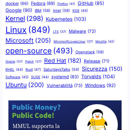
GitHub
(85)
docker
(66)
Fedora
(69)
Firefox
(41)
Google
(90)
IBM
(58)
Intel
(58)
KDE
(45)
Kernel
(298)
Kubernetes
(103)
Linux
(849)
Malware
(72)
LTS
(37)
Microsoft
(205)
Mozilla
(42)
MicrosoftLovesLinux
(37)
open-source
(493)
Openstack
(58)
Red Hat
(182)
Release
(71)
Oracle
(37)
Patch
(37)
Sicurezza
(150)
SaturdaysTalks
(54)
Rust
(47)
RHEL
(44)
Torvalds
(104)
systemd
(83)
Software
(45)
SUSE
(44)
Ubuntu
(200)
Windows
(92)
Vulnerabilità
(73)