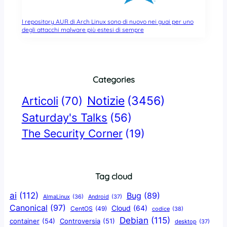
I repository AUR di Arch Linux sono di nuovo nei guai per uno
degli attacchi malware più estesi di sempre
Categories
Notizie
(3456)
Articoli
(70)
Saturday's Talks
(56)
The Security Corner
(19)
Tag cloud
ai
(112)
Bug
(89)
AlmaLinux
(36)
Android
(37)
Canonical
(97)
Cloud
(64)
CentOS
(49)
codice
(38)
Debian
(115)
container
(54)
Controversia
(51)
desktop
(37)