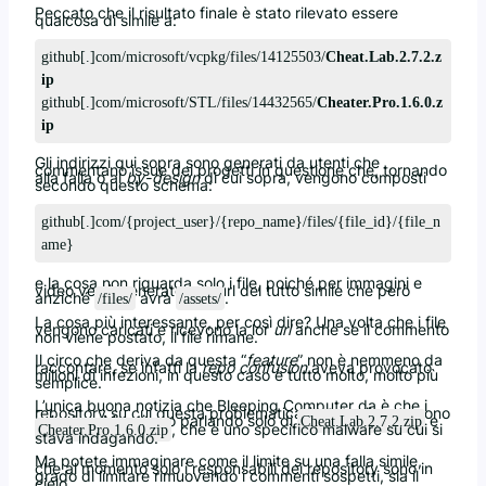
Peccato che il risultato finale è stato rilevato essere
qualcosa di simile a:
github[.]com/microsoft/vcpkg/files/14125503/
Cheat.Lab.2.7.2.z
ip
github[.]com/microsoft/STL/files/14432565/
Cheater.Pro.1.6.0.z
ip
Gli indirizzi qui sopra sono generati da utenti che
commentano issue dei progetti in questione che, tornando
alla falla o al
by-design
di cui sopra, vengono composti
secondo questo schema:
github[.]com/{project_user}/{repo_name}/files/{file_id}/{file_n
ame}
e la cosa non riguarda solo i file, poiché per immagini e
video verrà generato una url del tutto simile che però
anziché
avrà
.
/files/
/assets/
La cosa più interessante, per così dire? Una volta che i file
vengono caricati e ricevono la lor
url
anche se il commento
non viene postato, il file rimane.
Il circo che deriva da questa “
feature
” non è nemmeno da
raccontare, se infatti la
repo confusion
aveva provocato
milioni di infezioni, in questo caso è tutto molto, molto più
semplice.
L’unica buona notizia che Bleeping Computer da è che i
repository su cui questa problematica è stata rilevata sono
solo due. Ma stiamo parlando solo di
e
Cheat.Lab.2.7.2.zip
, che è uno specifico malware su cui si
Cheater.Pro.1.6.0.zip
stava indagando.
Ma potete immaginare come il limite su una falla simile,
che al momento solo i responsabili dei repository sono in
grado di limitare rimuovendo i commenti sospetti, sia il
cielo.