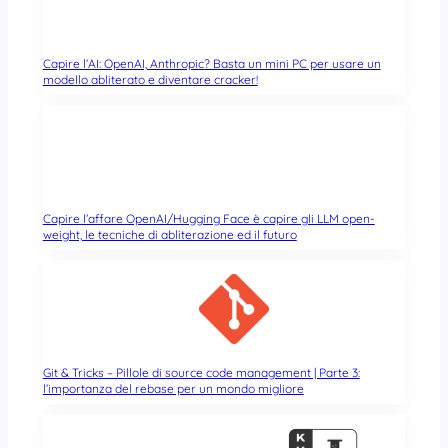
Capire l’AI: OpenAI, Anthropic? Basta un mini PC per usare un
modello abliterato e diventare cracker!
Capire l’affare OpenAI/Hugging Face è capire gli LLM open-
weight, le tecniche di abliterazione ed il futuro
Git & Tricks – Pillole di source code management | Parte 3:
l’importanza del rebase per un mondo migliore