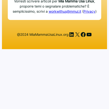
Vorresti scrivere articoli per
Mia Mamma Usa Linux
,
proporre temi o segnalare problematiche? È
semplicissimo, scrivi a
workwithus@mmul.it
(
Privacy
)
LinkedIn
X
Facebook
YouTub
@2024 MiaMammaUsaLinux.org