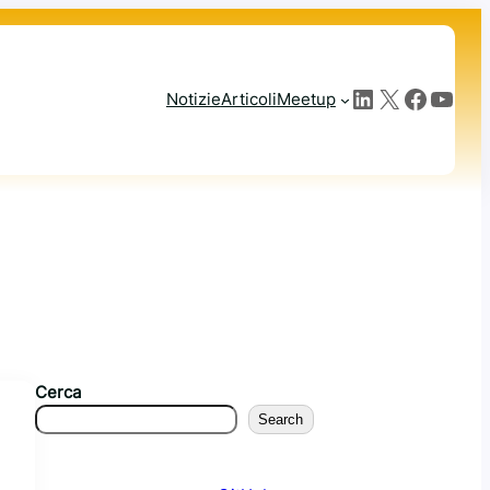
LinkedIn
X
Facebook
YouTube
Notizie
Articoli
Meetup
Cerca
Search