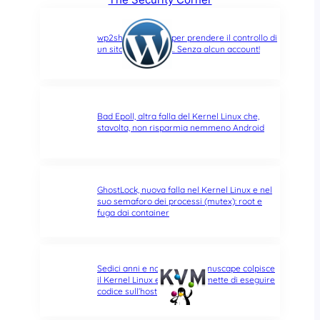
wp2shell: due CVE per prendere il controllo di
un sito WordPress… Senza alcun account!
Bad Epoll, altra falla del Kernel Linux che,
stavolta, non risparmia nemmeno Android
GhostLock, nuova falla nel Kernel Linux e nel
suo semaforo dei processi (mutex): root e
fuga dai container
Sedici anni e non sentirli: Januscape colpisce
il Kernel Linux e KVM, e permette di eseguire
codice sull’host