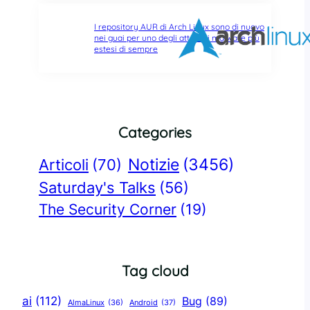
I repository AUR di Arch Linux sono di nuovo
nei guai per uno degli attacchi malware più
estesi di sempre
Categories
Notizie
(3456)
Articoli
(70)
Saturday's Talks
(56)
The Security Corner
(19)
Tag cloud
ai
(112)
Bug
(89)
AlmaLinux
(36)
Android
(37)