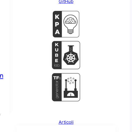
GitHub
un
a
Articoli