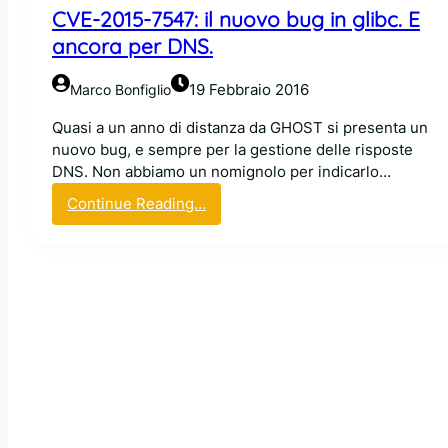
CVE-2015-7547: il nuovo bug in glibc. E
v
a
ancora per DNS.
v
u
19 Febbraio 2016
Marco Bonfiglio
l
n
Quasi a un anno di distanza da GHOST si presenta un
e
nuovo bug, e sempre per la gestione delle risposte
r
DNS. Non abbiamo un nomignolo per indicarlo…
a
:
Continue Reading…
b
C
i
V
l
E
i
-
t
2
à
0
L
1
o
5
o
-
n
7
e
5