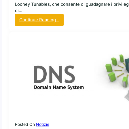
Looney Tunables, che consente di guadagnare i privileg
di…
:
Continue Reading…
Q
u
a
l
y
s
s
c
o
p
r
e
l
a
n
u
Posted On
Notizie
o