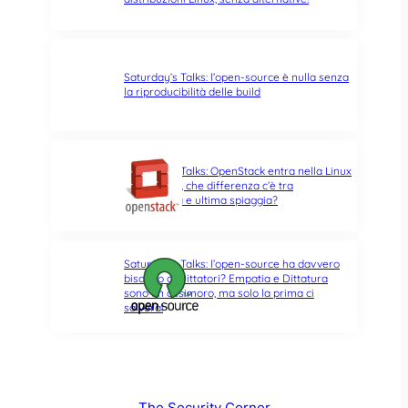
Saturday’s Talks: l’open-source è nulla senza
la riproducibilità delle build
Saturday’s Talks: OpenStack entra nella Linux
Foundation, che differenza c’è tra
opportunità e ultima spiaggia?
Saturday’s Talks: l’open-source ha davvero
bisogno di Dittatori? Empatia e Dittatura
sono un ossimoro, ma solo la prima ci
salverà!
The Security Corner