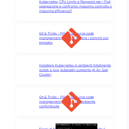
Kubernetes, CPU Limits e Requests per i Pod,
spiegazione e confronto: massimo controllo o
massima efficienza?
Git & Tricks – Pillole di source code
management | Parte 2: gestire i commit con
empatia
Installare Kubernetes in ambienti totalmente
isolati si può, kubeadm supporta gli Air Gap
Cluster!
Git & Tricks – Pillole di source code
management | Parte 1: un ambiente
confortevole
Errori di battitura nel terminale: quando il