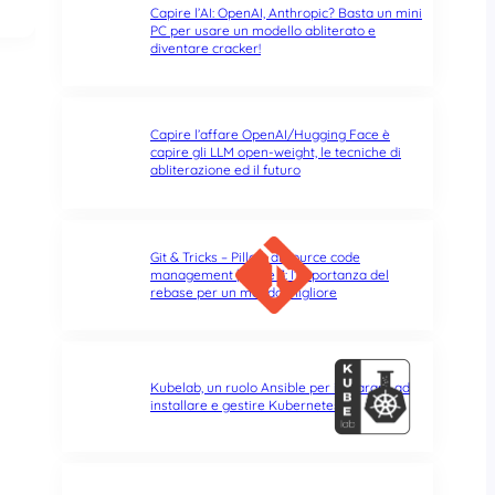
Capire l’AI: OpenAI, Anthropic? Basta un mini
PC per usare un modello abliterato e
diventare cracker!
Capire l’affare OpenAI/Hugging Face è
capire gli LLM open-weight, le tecniche di
abliterazione ed il futuro
Git & Tricks – Pillole di source code
management | Parte 3: l’importanza del
rebase per un mondo migliore
Kubelab, un ruolo Ansible per imparare ad
installare e gestire Kubernetes