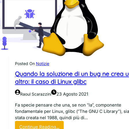
Posted On
Notizie
Quando la soluzione di un bug ne crea 
altro: il caso di Linux glibc
23 Agosto 2021
Raoul Scarazzini
Fa specie pensare che una, se non “la”, componente
fondamentale per Linux, glibc (“The GNU C Library”), si
stata creata nel 1988, quindi più di…
:
Continue Reading…