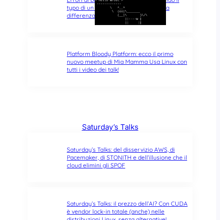
typo di un singolo carattere fa tutta la
differenza del mondo
Platform Bloody Platform: ecco il primo
nuovo meetup di Mia Mamma Usa Linux con
tutti i video dei talk!
Saturday’s Talks
Saturday’s Talks: del disservizio AWS, di
Pacemaker, di STONITH e dell’illusione che il
cloud elimini gli SPOF
Saturday’s Talks: il prezzo dell’AI? Con CUDA
è vendor lock-in totale (anche) nelle
distribuzioni Linux, senza alternative!