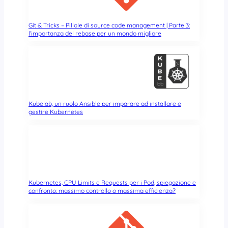
e
t
w
Git & Tricks – Pillole di source code management | Parte 3:
l’importanza del rebase per un mondo migliore
o
r
k
M
a
n
a
Kubelab, un ruolo Ansible per imparare ad installare e
g
gestire Kubernetes
e
r
Kubernetes, CPU Limits e Requests per i Pod, spiegazione e
confronto: massimo controllo o massima efficienza?