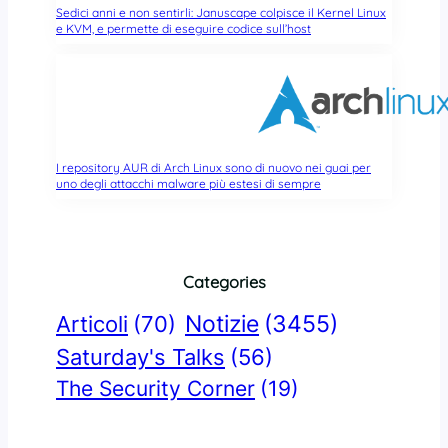
Sedici anni e non sentirli: Januscape colpisce il Kernel Linux
e KVM, e permette di eseguire codice sull’host
I repository AUR di Arch Linux sono di nuovo nei guai per
uno degli attacchi malware più estesi di sempre
Categories
Notizie
(3455)
Articoli
(70)
Saturday's Talks
(56)
The Security Corner
(19)