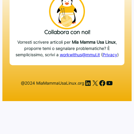
Collabora con noi!
Vorresti scrivere articoli per
Mia Mamma Usa Linux
,
proporre temi o segnalare problematiche? È
semplicissimo, scrivi a
workwithus@mmul.it
(
Privacy
)
LinkedIn
X
Facebook
YouTub
@2024 MiaMammaUsaLinux.org