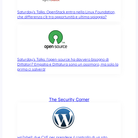
Saturday’s Talks: OpenStack entra nella Linux Foundation,
che differenza c’è tra opportunità e ultima spiaggia?
Saturday’s Talks: l’open-source ha davvero bisogno di
Dittatori? Empatia e Dittatura sono un ossimoro, ma solo la
prima ci salverà!
The Security Corner
wp2shell: due CVE per prendere il controllo di un sito