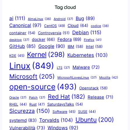
Tag cloud
ai
(111)
Bug
(89)
AlmaLinux
(36)
Android
(37)
Canonical
(97)
Cloud
(64)
CentOS
(49)
codice
(38)
Debian
(115)
container
(54)
Controversia
(51)
docker
(66)
Fedora
(69)
Firefox
(41)
desktop
(37)
Google
(90)
GitHub
(85)
IBM
(58)
Intel
(58)
Kernel
(298)
Kubernetes
(103)
KDE
(45)
Linux
(849)
Malware
(72)
LTS
(37)
Microsoft
(205)
Mozilla
(42)
MicrosoftLovesLinux
(37)
open-source
(493)
Openstack
(58)
Red Hat
(182)
Release
(71)
Oracle
(37)
Patch
(37)
SaturdaysTalks
(54)
Rust
(47)
RHEL
(44)
Sicurezza
(150)
Software
(45)
SUSE
(44)
Ubuntu
(200)
Torvalds
(104)
systemd
(83)
Windows
(92)
Vulnerabilità
(73)