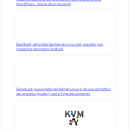
WordPress… Senza alcun account!
Bad Epoll, altra falla del Kernel Linux che, stavolta, non
risparmia nemmeno Android
GhostLock, nuova falla nel Kernel Linux e nel suo semaforo
dei processi (mutex): root e fuga dai container