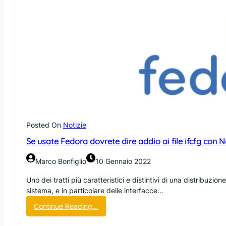
Posted On
Notizie
Se usate Fedora dovrete dire addio ai file ifcfg co
Marco Bonfiglio
10 Gennaio 2022
Uno dei tratti più caratteristici e distintivi di una distribuzi
sistema, e in particolare delle interfacce…
:
Continue Reading…
S