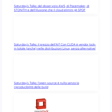
Saturday’s Talks: del disservizio AWS, di Pacemaker, di
STONITH e dell’illusione che il cloud elimini gli SPOF
Saturday’s Talks: il prezzo dell’AI? Con CUDA è vendor lock-
in totale (anche) nelle distribuzioni Linux, senza alternative!
Saturday’s Talks: l’open-source è nulla senza la
riproducibilità delle build