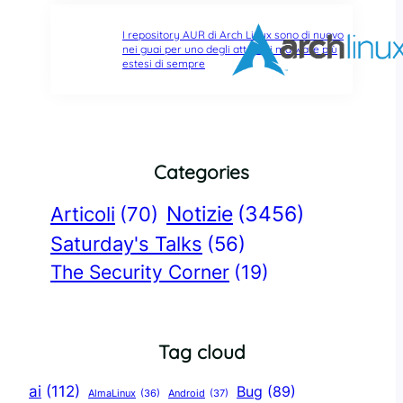
I repository AUR di Arch Linux sono di nuovo
nei guai per uno degli attacchi malware più
estesi di sempre
Categories
Notizie
(3456)
Articoli
(70)
Saturday's Talks
(56)
The Security Corner
(19)
Tag cloud
ai
(112)
Bug
(89)
AlmaLinux
(36)
Android
(37)