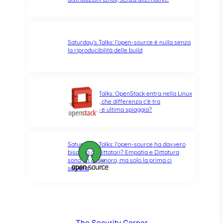
Saturday’s Talks: l’open-source è nulla senza
la riproducibilità delle build
Saturday’s Talks: OpenStack entra nella Linux
Foundation, che differenza c’è tra
opportunità e ultima spiaggia?
Saturday’s Talks: l’open-source ha davvero
bisogno di Dittatori? Empatia e Dittatura
sono un ossimoro, ma solo la prima ci
salverà!
The Security Corner