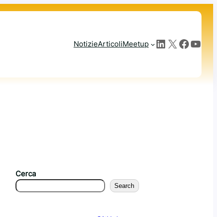
LinkedIn
X
Facebook
YouTube
Notizie
Articoli
Meetup
Cerca
Search