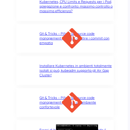
Kubernetes, CPU Limits e Requests per i Pod,
spiegazione e confronto: massimo controllo o
massima efficienza?
Git & Tricks – Pillole di source code
management | Parte 2: gestire i commit con
empatia
Installare Kubernetes in ambienti totalmente
isolati si può, kubeadm supporta gli Air Gap
Cluster!
Git & Tricks – Pillole di source code
management | Parte 1: un ambiente
confortevole
Errori di battitura nel terminale: quando il