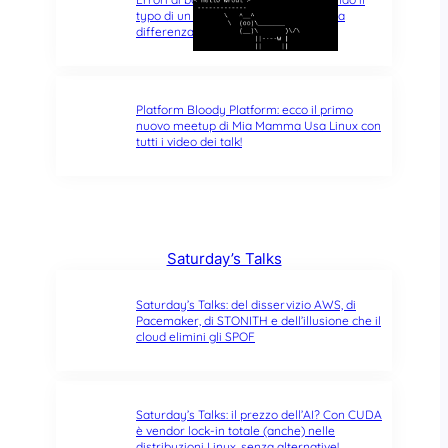
typo di un singolo carattere fa tutta la
differenza del mondo
Platform Bloody Platform: ecco il primo
nuovo meetup di Mia Mamma Usa Linux con
tutti i video dei talk!
Saturday’s Talks
Saturday’s Talks: del disservizio AWS, di
Pacemaker, di STONITH e dell’illusione che il
cloud elimini gli SPOF
Saturday’s Talks: il prezzo dell’AI? Con CUDA
è vendor lock-in totale (anche) nelle
distribuzioni Linux, senza alternative!