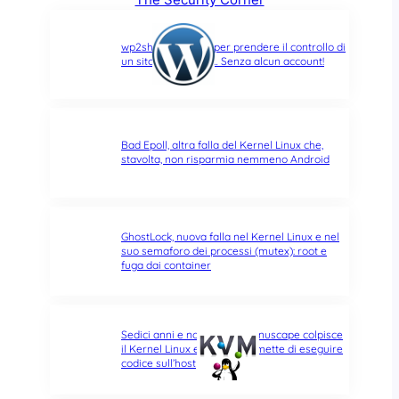
wp2shell: due CVE per prendere il controllo di
un sito WordPress… Senza alcun account!
Bad Epoll, altra falla del Kernel Linux che,
stavolta, non risparmia nemmeno Android
GhostLock, nuova falla nel Kernel Linux e nel
suo semaforo dei processi (mutex): root e
fuga dai container
Sedici anni e non sentirli: Januscape colpisce
il Kernel Linux e KVM, e permette di eseguire
codice sull’host