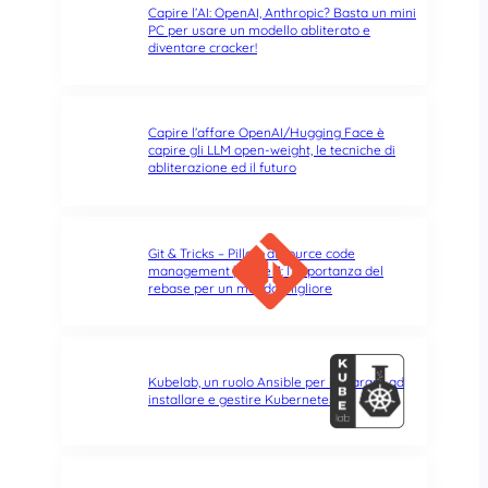
Capire l’AI: OpenAI, Anthropic? Basta un mini
PC per usare un modello abliterato e
diventare cracker!
Capire l’affare OpenAI/Hugging Face è
capire gli LLM open-weight, le tecniche di
abliterazione ed il futuro
Git & Tricks – Pillole di source code
management | Parte 3: l’importanza del
rebase per un mondo migliore
Kubelab, un ruolo Ansible per imparare ad
installare e gestire Kubernetes