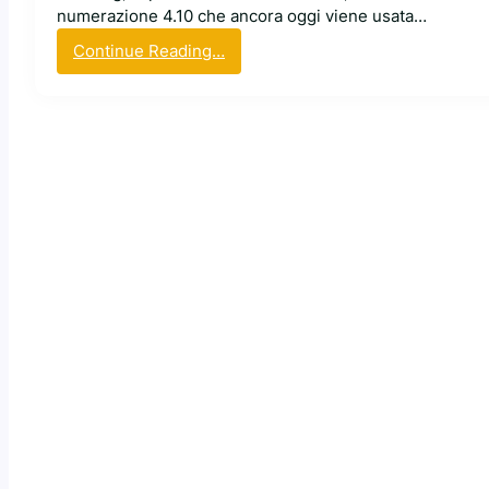
numerazione 4.10 che ancora oggi viene usata…
:
Continue Reading…
U
b
u
n
t
u
c
e
l
e
b
r
a
i
l
c
o
m