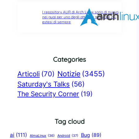
I repository AUR di Arch Linux sono di nuovo
nei guai per uno degli attacchi malware più
estesi di sempre
Categories
Notizie
(3455)
Articoli
(70)
Saturday's Talks
(56)
The Security Corner
(19)
Tag cloud
ai
(111)
Bug
(89)
AlmaLinux
(36)
Android
(37)