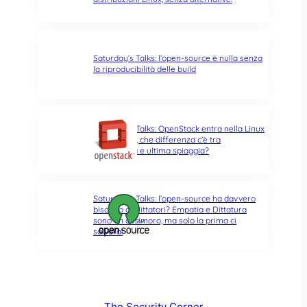
Saturday’s Talks: l’open-source è nulla senza
la riproducibilità delle build
Saturday’s Talks: OpenStack entra nella Linux
Foundation, che differenza c’è tra
opportunità e ultima spiaggia?
Saturday’s Talks: l’open-source ha davvero
bisogno di Dittatori? Empatia e Dittatura
sono un ossimoro, ma solo la prima ci
salverà!
The Security Corner