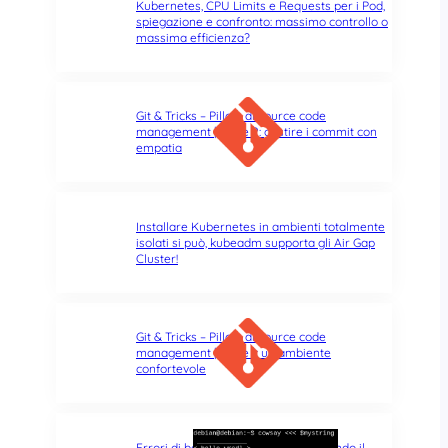
Kubernetes, CPU Limits e Requests per i Pod,
spiegazione e confronto: massimo controllo o
massima efficienza?
Git & Tricks – Pillole di source code
management | Parte 2: gestire i commit con
empatia
Installare Kubernetes in ambienti totalmente
isolati si può, kubeadm supporta gli Air Gap
Cluster!
Git & Tricks – Pillole di source code
management | Parte 1: un ambiente
confortevole
Errori di battitura nel terminale: quando il