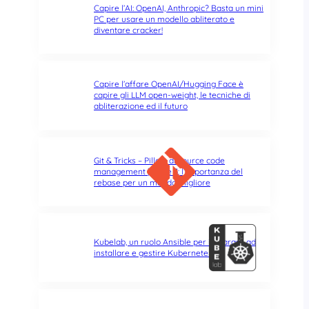
Capire l’AI: OpenAI, Anthropic? Basta un mini
PC per usare un modello abliterato e
diventare cracker!
Capire l’affare OpenAI/Hugging Face è
capire gli LLM open-weight, le tecniche di
abliterazione ed il futuro
Git & Tricks – Pillole di source code
management | Parte 3: l’importanza del
rebase per un mondo migliore
Kubelab, un ruolo Ansible per imparare ad
installare e gestire Kubernetes