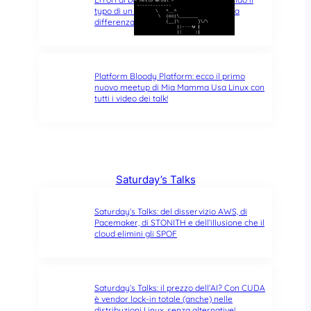
typo di un singolo carattere fa tutta la
differenza del mondo
Platform Bloody Platform: ecco il primo
nuovo meetup di Mia Mamma Usa Linux con
tutti i video dei talk!
Saturday’s Talks
Saturday’s Talks: del disservizio AWS, di
Pacemaker, di STONITH e dell’illusione che il
cloud elimini gli SPOF
Saturday’s Talks: il prezzo dell’AI? Con CUDA
è vendor lock-in totale (anche) nelle
distribuzioni Linux, senza alternative!