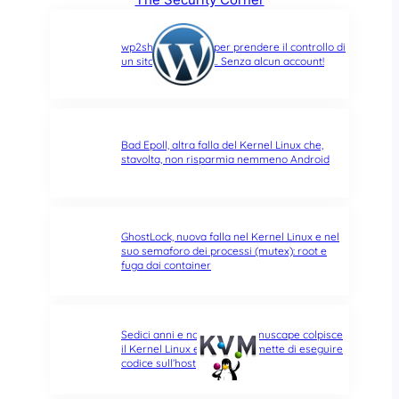
wp2shell: due CVE per prendere il controllo di
un sito WordPress… Senza alcun account!
Bad Epoll, altra falla del Kernel Linux che,
stavolta, non risparmia nemmeno Android
GhostLock, nuova falla nel Kernel Linux e nel
suo semaforo dei processi (mutex): root e
fuga dai container
Sedici anni e non sentirli: Januscape colpisce
il Kernel Linux e KVM, e permette di eseguire
codice sull’host