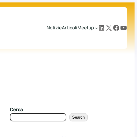
LinkedIn
X
Facebook
YouTube
Notizie
Articoli
Meetup
Cerca
Search