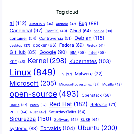
Tag cloud
ai
(112)
Bug
(89)
AlmaLinux
(36)
Android
(37)
Canonical
(97)
Cloud
(64)
CentOS
(49)
codice
(38)
Debian
(115)
container
(54)
Controversia
(51)
docker
(66)
Fedora
(69)
Firefox
(41)
desktop
(37)
Google
(90)
GitHub
(85)
IBM
(58)
Intel
(58)
Kernel
(298)
Kubernetes
(103)
KDE
(45)
Linux
(849)
Malware
(72)
LTS
(37)
Microsoft
(205)
Mozilla
(42)
MicrosoftLovesLinux
(37)
open-source
(493)
Openstack
(58)
Red Hat
(182)
Release
(71)
Oracle
(37)
Patch
(37)
SaturdaysTalks
(54)
Rust
(47)
RHEL
(44)
Sicurezza
(150)
Software
(45)
SUSE
(44)
Ubuntu
(200)
Torvalds
(104)
systemd
(83)