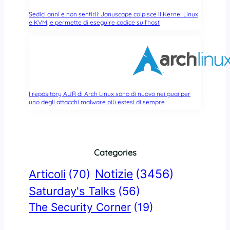
Sedici anni e non sentirli: Januscape colpisce il Kernel Linux
e KVM, e permette di eseguire codice sull’host
I repository AUR di Arch Linux sono di nuovo nei guai per
uno degli attacchi malware più estesi di sempre
Categories
Notizie
(3456)
Articoli
(70)
Saturday's Talks
(56)
The Security Corner
(19)