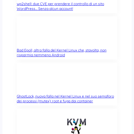
wp2shell: due CVE per prendere il controllo di un sito
WordPress… Senza alcun account!
Bad Epoll, altra falla del Kernel Linux che, stavolta, non
risparmia nemmeno Android
GhostLock, nuova falla nel Kernel Linux e nel suo semaforo
dei processi (mutex): root e fuga dai container