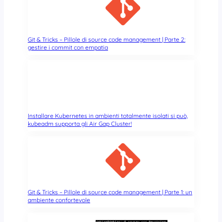
n
G
a
N
r
O
e
M
Git & Tricks – Pillole di source code management | Parte 2:
n
gestire i commit con empatia
E
z
i
a
n
v
i
r
t
Installare Kubernetes in ambienti totalmente isolati si può,
ù
kubeadm supporta gli Air Gap Cluster!
d
i
W
a
y
l
Git & Tricks – Pillole di source code management | Parte 1: un
a
ambiente confortevole
n
d