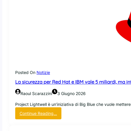
Posted On
Notizie
La sicurezza per Red Hat e IBM vale 5 miliardi, ma in
Raoul Scarazzini
3 Giugno 2026
Project Lightwell è un’iniziativa di Big Blue che vuole mettere
:
Continue Reading…
L
a