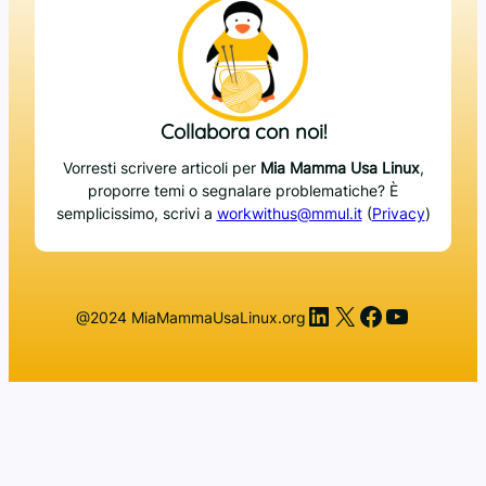
Collabora con noi!
Vorresti scrivere articoli per
Mia Mamma Usa Linux
,
proporre temi o segnalare problematiche? È
semplicissimo, scrivi a
workwithus@mmul.it
(
Privacy
)
LinkedIn
X
Facebook
YouTub
@2024 MiaMammaUsaLinux.org