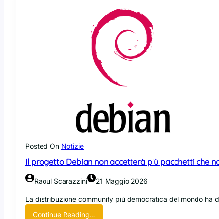
s
i
c
u
r
e
z
z
a
p
e
r
R
e
d
Posted On
Notizie
H
Il progetto Debian non accetterà più pacchetti che no
a
t
Raoul Scarazzini
21 Maggio 2026
e
I
La distribuzione community più democratica del mondo ha deci
B
:
Continue Reading…
M