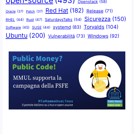
open-source
(493)
Openstack
(58)
Red Hat
(182)
Release
(71)
Oracle
(37)
Patch
(37)
Sicurezza
(150)
SaturdaysTalks
(54)
Rust
(47)
RHEL
(44)
Torvalds
(104)
systemd
(83)
Software
(45)
SUSE
(44)
Ubuntu
(200)
Windows
(92)
Vulnerabilità
(73)