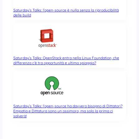
Saturday’s Talks: l’open-source è nulla senza la riproducibilità
delle build
Saturday’s Talks: OpenStack entra nella Linux Foundation, che
differenza c’è tra opportunità e ultima spiaggia?
Saturday’s Talks: l’open-source ha davvero bisogno di Dittatori?
Empatia e Dittatura sono un ossimoro, ma solo la prima ci
salverà!