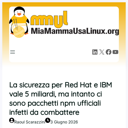
Vai
al
contenuto
LinkedIn
X
Facebook
YouTube
La sicurezza per Red Hat e IBM
vale 5 miliardi, ma intanto ci
sono pacchetti npm ufficiali
infetti da combattere
Raoul Scarazzini
3 Giugno 2026