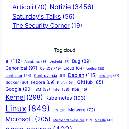
Notizie
(3456)
Articoli
(70)
Saturday's Talks
(56)
The Security Corner
(19)
Tag cloud
ai
(112)
Bug
(89)
AlmaLinux
(36)
Android
(37)
Canonical
(97)
Cloud
(64)
CentOS
(49)
codice
(38)
Debian
(115)
container
(54)
Controversia
(51)
desktop
(37)
GitHub
(85)
docker
(66)
Fedora
(69)
Firefox
(41)
Google
(90)
IBM
(58)
Intel
(58)
KDE
(45)
Kernel
(298)
Kubernetes
(103)
Linux
(849)
Malware
(72)
LTS
(37)
Microsoft
(205)
Mozilla
(42)
MicrosoftLovesLinux
(37)