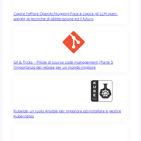
Capire l’affare OpenAI/Hugging Face è capire gli LLM open-
weight, le tecniche di abliterazione ed il futuro
Git & Tricks – Pillole di source code management | Parte 3:
l’importanza del rebase per un mondo migliore
Kubelab, un ruolo Ansible per imparare ad installare e gestire
Kubernetes