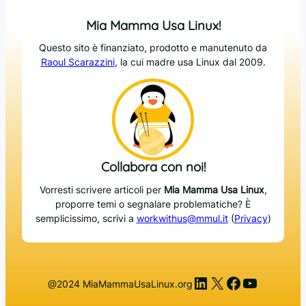
Mia Mamma Usa Linux!
Questo sito è finanziato, prodotto e manutenuto da
Raoul Scarazzini
, la cui madre usa Linux dal 2009.
Collabora con noi!
Vorresti scrivere articoli per
Mia Mamma Usa Linux
,
proporre temi o segnalare problematiche? È
semplicissimo, scrivi a
workwithus@mmul.it
(
Privacy
)
LinkedIn
X
Facebook
YouTub
@2024 MiaMammaUsaLinux.org