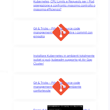
Kubernetes, CPU Limits e Requests per i Pod,
spiegazione e confronto: massimo controllo o
massima efficienza?
Git & Tricks – Pillole di source code
management | Parte 2: gestire i commit con
empatia
Installare Kubernetes in ambienti totalmente
isolati si può, kubeadm supporta gli Air Gap
Cluster!
Git & Tricks – Pillole di source code
management | Parte 1: un ambiente
confortevole
Errori di battitura nel terminale: quando il