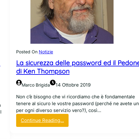
i
f
d
i
i
c
G
o
i
o
t
p
G
e
u
n
Posted On
Notizie
a
-
d
La sicurezza delle password ed il Pedon
r
s
d
di Ken Thompson
o
i
u
a
r
14 Ottobre 2019
Marco Brigida
n
c
è
Non c’è bisogno che vi ricordiamo che è fondamentale
e
s
tenere al sicuro le vostre password (perché ne avete u
d
a
p
per ogni diverso servizio vero?), così…
i
l
i
B
:
Continue Reading…
e
a
L
t
s
a
a
t