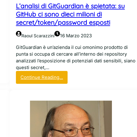
L’analisi di GitGuardian è spietata: su
o
p
GitHub ci sono dieci milioni di
r
secret/token/password esposti
o
t
16 Marzo 2023
Raoul Scarazzini
o
c
GitGuardian è un’azienda il cui omonimo prodotto di
o
punta si occupa di cercare all’interno dei repository
l
analizzati l’esposizione di potenziali dati sensibili, siano
l
questi secret,…
o
:
Continue Reading…
c
L
r
’
i
a
t
n
t
a
o
l
g
i
r
s
a