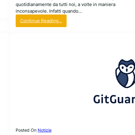
quotidianamente da tutti noi, a volte in maniera
inconsapevole. Infatti quando…
:
Continue Reading…
O
p
e
n
P
u
b
K
e
y
,
u
n
n
u
o
Posted On
Notizie
v