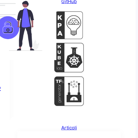
GitHub
o
Articoli