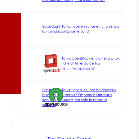
Saturday’s Talks: l’open-source è nulla senza
la riproducibilità delle build
Saturday’s Talks: OpenStack entra nella Linux
Foundation, che differenza c’è tra
opportunità e ultima spiaggia?
Saturday’s Talks: l’open-source ha davvero
bisogno di Dittatori? Empatia e Dittatura
sono un ossimoro, ma solo la prima ci
salverà!
The Security Corner