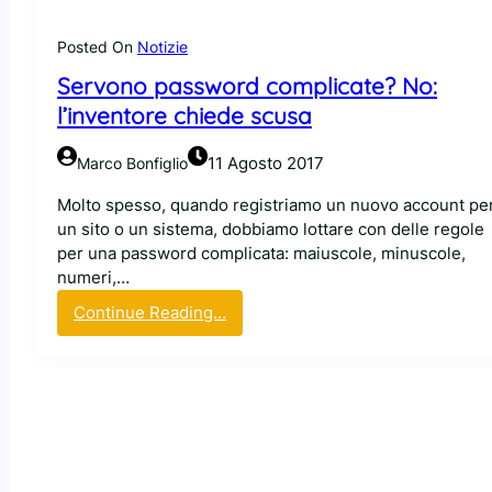
d
s
e
e
s
Posted On
Notizie
n
s
i
t
Servono password complicate? No:
s
m
e
e
l’inventore chiede scusa
o
r
r
a
à
e
g
11 Agosto 2017
Marco Bonfiglio
s
v
o
t
i
Molto spesso, quando registriamo un nuovo account pe
s
a
o
un sito o un sistema, dobbiamo lottare con delle regole
t
n
l
per una password complicata: maiuscole, minuscole,
o
d
a
numeri,…
.
a
t
L
:
Continue Reading…
r
e
e
S
d
n
o
e
o
p
r
n
e
v
f
r
o
u
a
n
r
z
o