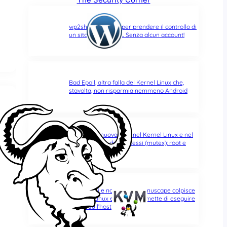
wp2shell: due CVE per prendere il controllo di
un sito WordPress… Senza alcun account!
Bad Epoll, altra falla del Kernel Linux che,
stavolta, non risparmia nemmeno Android
GhostLock, nuova falla nel Kernel Linux e nel
suo semaforo dei processi (mutex): root e
fuga dai container
Sedici anni e non sentirli: Januscape colpisce
il Kernel Linux e KVM, e permette di eseguire
codice sull’host