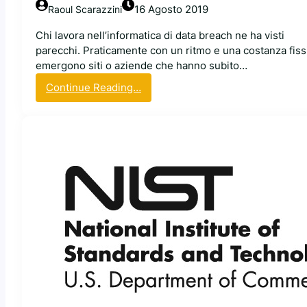
e
o
i
16 Agosto 2019
Raoul Scarazzini
s
r
a
s
d
Chi lavora nell’informatica di data breach ne ha visti
s
o
i
parecchi. Praticamente con un ritmo e una costanza fiss
t
c
n
emergono siti o aziende che hanno subito…
i
o
b
:
Continue Reading…
n
e
I
p
t
l
a
a
g
s
c
i
s
h
o
w
e
r
o
p
n
r
r
o
d
e
i
d
s
n
a
t
c
l
o
u
p
d
i
r
i
a
o
v