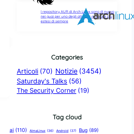
I repository AUR di Arch Linux sono di nuovo
nei guai per uno degli attacchi malware più
estesi di sempre
Categories
Notizie
(3454)
Articoli
(70)
Saturday's Talks
(56)
The Security Corner
(19)
Tag cloud
ai
(110)
Bug
(89)
AlmaLinux
(36)
Android
(37)