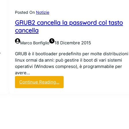
i
p
p
e
t
a
s
Posted On
Notizie
n
b
s
o
/
u
s
GRUB2 cancella la password col tasto
n
p
c
w
cancella
a
k
o
s
e
r
18 Dicembre 2015
Marco Bonfiglio
s
t
d
w
s
r
GRUB è il bootloader predefinito per molte distribuzioni
o
o
linux ormai da anni: può gestire il boot di vari sistemi
r
t
operativi (Windows compreso), è programmabile per
d
t
avere…
e
o
:
Continue Reading…
s
a
G
p
t
R
o
t
U
s
a
B
t
c
2
i
c
c
o
a
,