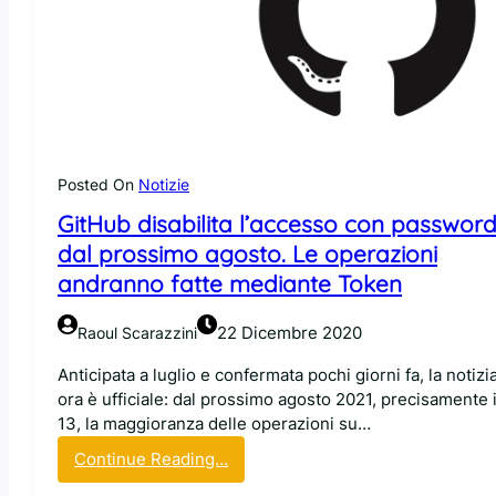
s
n
k
s
e
e
y
r
,
i
u
t
n
i
a
c
Posted On
Notizie
n
o
GitHub disabilita l’accesso con passwor
u
n
o
a
dal prossimo agosto. Le operazioni
v
s
andranno fatte mediante Token
a
t
v
e
22 Dicembre 2020
Raoul Scarazzini
i
r
a
i
Anticipata a luglio e confermata pochi giorni fa, la notizi
p
s
ora è ufficiale: dal prossimo agosto 2021, precisamente i
e
c
13, la maggioranza delle operazioni su…
r
h
:
Continue Reading…
a
i
G
u
,