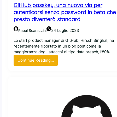
o
GitHub passkey, una nuova via per
m
autenticarsi senza password in beta che
o
presto diventerà standard
s
t
24 Luglio 2023
Raoul Scarazzini
r
e
Lo staff product manager di GitHub, Hirsch Singhal, ha
r
recentemente riportato in un blog post come la
à
maggioranza degli attacchi di tipo data breach, l’80%…
i
:
Continue Reading…
c
G
a
i
r
t
a
H
t
u
t
b
e
p
r
a
i
s
i