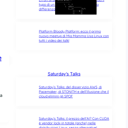
typo di un singolo carattere fa tutta la
differenza del mondo
Platform Bloody Platform: ecco il primo
nuovo meetup di Mia Mamma Usa Linux con
tutti i video dei talk!
e
Saturday’s Talks
Saturday’s Talks: del disservizio AWS, di
Pacemaker, di STONITH e dell’illusione che il
na
cloud elimini gli SPOF
Saturday’s Talks: il prezzo dell’AI? Con CUDA
è vendor lock-in totale (anche) nelle
distribuzioni Linux, senza alternative!