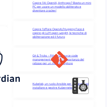
Capire l’AI: OpenAI, Anthropic? Basta un mini
PC per usare un modello abliterato e
diventare cracker!
Capire l’affare OpenAI/Hugging Face è
capire gli LLM open-weight, le tecniche di
abliterazione ed il futuro
Git & Tricks – Pillole di source code
management | Parte 3: l’importanza del
rebase per un mondo migliore
Kubelab, un ruolo Ansible per imparare ad
installare e gestire Kubernetes