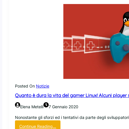
n
o
s
t
a
t
i
p
u
b
b
l
i
c
a
Posted On
Notizie
t
Quanto è dura la vita del gamer Linux! Alcuni player
i
i
Elena Metelli
7 Gennaio 2020
s
o
Nonostante gli sforzi ed i tentativi da parte degli sviluppator
r
:
Continue Reading…
g