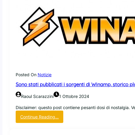
Posted On
Notizie
Sono stati pubblicati i sorgenti di Winamp, storico p
Raoul Scarazzini
1 Ottobre 2024
Disclaimer: questo post contiene pesanti dosi di nostalgia. Ver
:
Continue Reading…
S
o