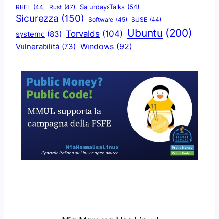
SaturdaysTalks
(54)
Rust
(47)
RHEL
(44)
Sicurezza
(150)
Software
(45)
SUSE
(44)
Ubuntu
(200)
Torvalds
(104)
systemd
(83)
Windows
(92)
Vulnerabilità
(73)