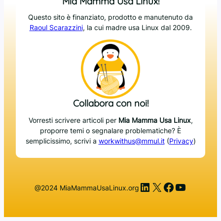
Mia Mamma Usa Linux!
Questo sito è finanziato, prodotto e manutenuto da
Raoul Scarazzini
, la cui madre usa Linux dal 2009.
Collabora con noi!
Vorresti scrivere articoli per
Mia Mamma Usa Linux
,
proporre temi o segnalare problematiche? È
semplicissimo, scrivi a
workwithus@mmul.it
(
Privacy
)
LinkedIn
X
Facebook
YouTub
@2024 MiaMammaUsaLinux.org