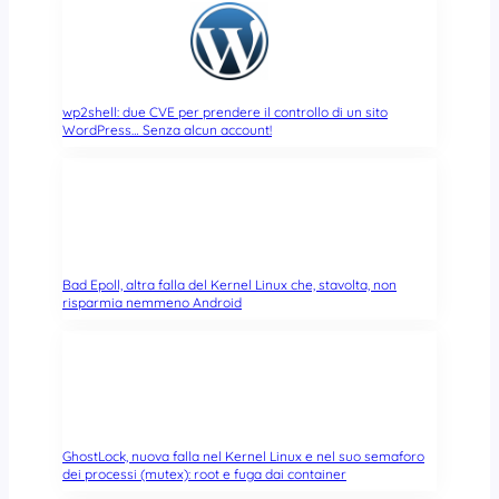
wp2shell: due CVE per prendere il controllo di un sito
WordPress… Senza alcun account!
Bad Epoll, altra falla del Kernel Linux che, stavolta, non
risparmia nemmeno Android
GhostLock, nuova falla nel Kernel Linux e nel suo semaforo
dei processi (mutex): root e fuga dai container