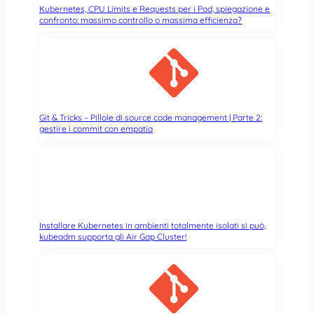
Kubernetes, CPU Limits e Requests per i Pod, spiegazione e
l
confronto: massimo controllo o massima efficienza?
g
i
o
c
o
.
B
Git & Tricks – Pillole di source code management | Parte 2:
gestire i commit con empatia
y
e
b
y
e
O
p
Installare Kubernetes in ambienti totalmente isolati si può,
e
kubeadm supporta gli Air Gap Cluster!
n
S
t
a
c