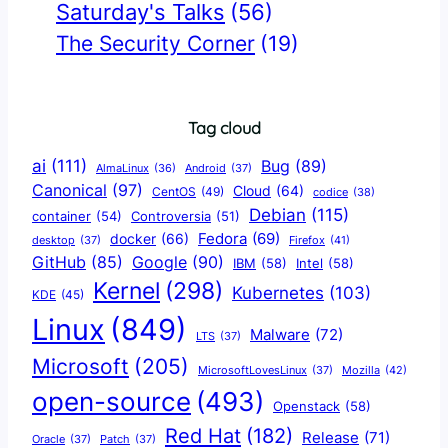
Saturday's Talks
(56)
The Security Corner
(19)
Tag cloud
ai
(111)
Bug
(89)
AlmaLinux
(36)
Android
(37)
Canonical
(97)
Cloud
(64)
CentOS
(49)
codice
(38)
Debian
(115)
container
(54)
Controversia
(51)
docker
(66)
Fedora
(69)
Firefox
(41)
desktop
(37)
Google
(90)
GitHub
(85)
IBM
(58)
Intel
(58)
Kernel
(298)
Kubernetes
(103)
KDE
(45)
Linux
(849)
Malware
(72)
LTS
(37)
Microsoft
(205)
Mozilla
(42)
MicrosoftLovesLinux
(37)
open-source
(493)
Openstack
(58)
Red Hat
(182)
Release
(71)
Oracle
(37)
Patch
(37)