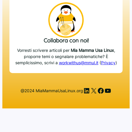
Collabora con noi!
Vorresti scrivere articoli per
Mia Mamma Usa Linux
,
proporre temi o segnalare problematiche? È
semplicissimo, scrivi a
workwithus@mmul.it
(
Privacy
)
LinkedIn
X
Facebook
YouTub
@2024 MiaMammaUsaLinux.org