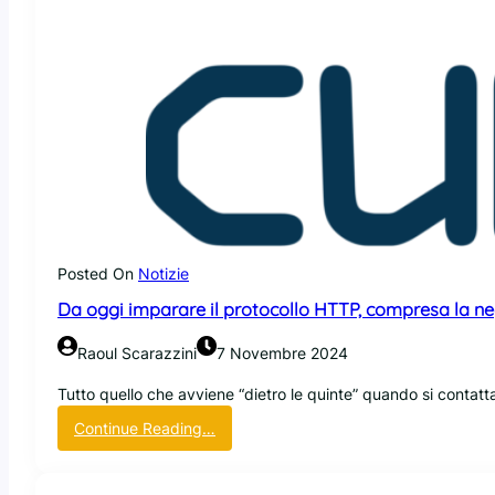
Posted On
Notizie
Da oggi imparare il protocollo HTTP, compresa la nego
Raoul Scarazzini
7 Novembre 2024
Tutto quello che avviene “dietro le quinte” quando si contat
:
Continue Reading…
D
a