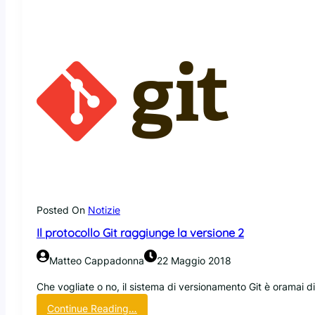
o
g
g
i
i
m
p
a
r
a
r
e
i
l
p
Posted On
Notizie
r
Il protocollo Git raggiunge la versione 2
o
t
Matteo Cappadonna
22 Maggio 2018
o
c
Che vogliate o no, il sistema di versionamento Git è oramai 
o
:
Continue Reading…
l