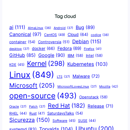
Tag cloud
ai
(111)
Bug
(89)
AlmaLinux
(36)
Android
(37)
Canonical
(97)
Cloud
(64)
CentOS
(49)
codice
(38)
Debian
(115)
container
(54)
Controversia
(51)
docker
(66)
Fedora
(69)
Firefox
(41)
desktop
(37)
Google
(90)
GitHub
(85)
IBM
(58)
Intel
(58)
Kernel
(298)
Kubernetes
(103)
KDE
(45)
Linux
(849)
Malware
(72)
LTS
(37)
Microsoft
(205)
Mozilla
(42)
MicrosoftLovesLinux
(37)
open-source
(493)
Openstack
(58)
Red Hat
(182)
Release
(71)
Oracle
(37)
Patch
(37)
SaturdaysTalks
(54)
Rust
(47)
RHEL
(44)
Sicurezza
(150)
Software
(45)
SUSE
(44)
Ubuntu
(200)
Torvalds
(104)
systemd
(83)