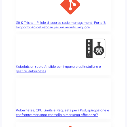
o
n
c
u
Git & Tricks – Pillole di source code management | Parte 3:
r
l’importanza del rebase per un mondo migliore
l
e
…
i
l
d
e
Kubelab, un ruolo Ansible per imparare ad installare e
gestire Kubernetes
a
t
h
m
e
t
a
Kubernetes, CPU Limits e Requests per i Pod, spiegazione e
l
confronto: massimo controllo o massima efficienza?
!