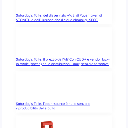
Saturday’s Talks: del disservizio AWS, di Pacemaker, di
STONITH e dell’illusione che il cloud elimini gli SPOF
Saturday’s Talks: il prezzo dell’AI? Con CUDA è vendor lock-
in totale (anche) nelle distribuzioni Linux, senza alternative!
Saturday’s Talks: l’open-source è nulla senza la
riproducibilità delle build