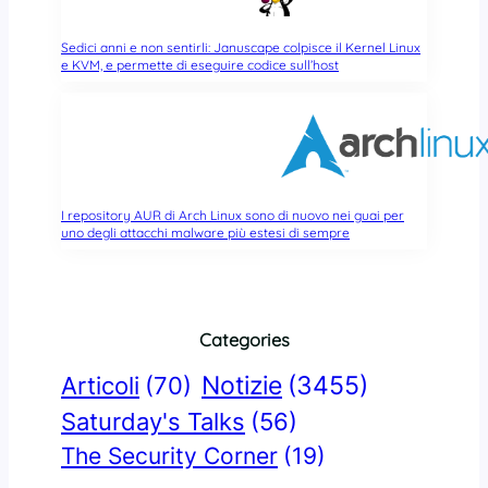
Sedici anni e non sentirli: Januscape colpisce il Kernel Linux
e KVM, e permette di eseguire codice sull’host
I repository AUR di Arch Linux sono di nuovo nei guai per
uno degli attacchi malware più estesi di sempre
Categories
Notizie
(3455)
Articoli
(70)
Saturday's Talks
(56)
The Security Corner
(19)