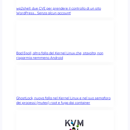
wp2shell: due CVE per prendere il controllo di un sito
WordPress… Senza alcun account!
Bad Epoll, altra falla del Kernel Linux che, stavolta, non
risparmia nemmeno Android
GhostLock, nuova falla nel Kernel Linux e nel suo semaforo
dei processi (mutex): root e fuga dai container