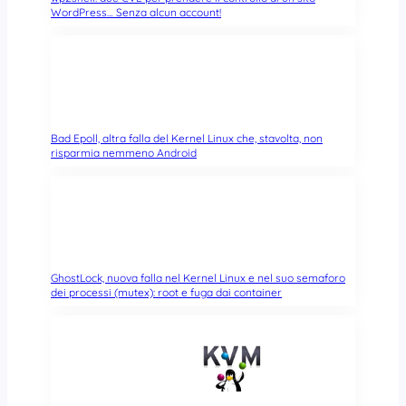
WordPress… Senza alcun account!
Bad Epoll, altra falla del Kernel Linux che, stavolta, non
risparmia nemmeno Android
GhostLock, nuova falla nel Kernel Linux e nel suo semaforo
dei processi (mutex): root e fuga dai container