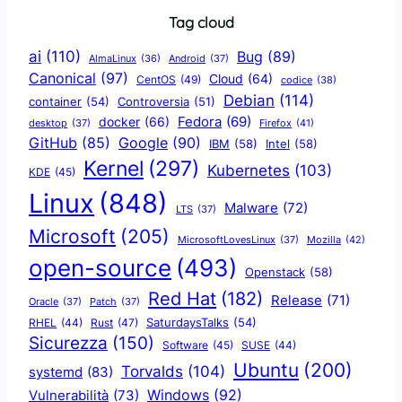
Tag cloud
ai
(110)
Bug
(89)
AlmaLinux
(36)
Android
(37)
Canonical
(97)
Cloud
(64)
CentOS
(49)
codice
(38)
Debian
(114)
container
(54)
Controversia
(51)
docker
(66)
Fedora
(69)
Firefox
(41)
desktop
(37)
Google
(90)
GitHub
(85)
IBM
(58)
Intel
(58)
Kernel
(297)
Kubernetes
(103)
KDE
(45)
Linux
(848)
Malware
(72)
LTS
(37)
Microsoft
(205)
Mozilla
(42)
MicrosoftLovesLinux
(37)
open-source
(493)
Openstack
(58)
Red Hat
(182)
Release
(71)
Oracle
(37)
Patch
(37)
SaturdaysTalks
(54)
Rust
(47)
RHEL
(44)
Sicurezza
(150)
Software
(45)
SUSE
(44)
Ubuntu
(200)
Torvalds
(104)
systemd
(83)
Windows
(92)
Vulnerabilità
(73)