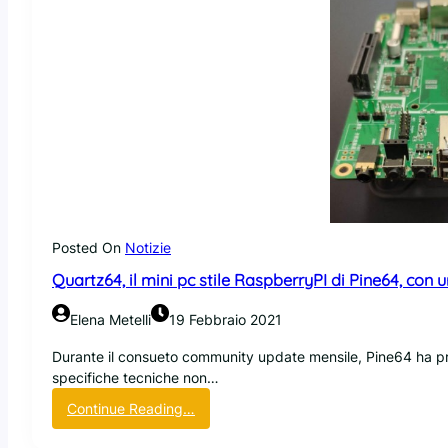
Posted On
Notizie
Quartz64, il mini pc stile RaspberryPI di Pine64, con u
Elena Metelli
19 Febbraio 2021
Durante il consueto community update mensile, Pine64 ha pr
specifiche tecniche non…
:
Continue Reading…
Q