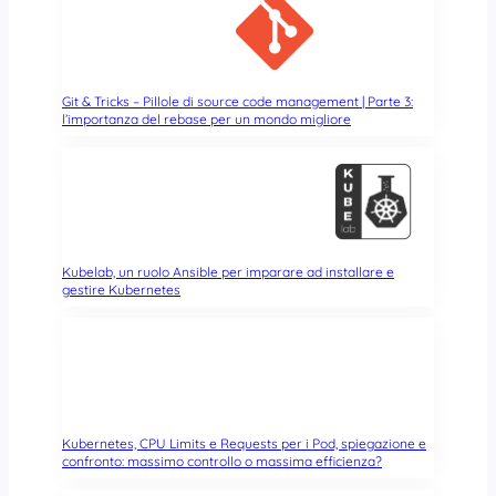
e
t
t
o
)
Git & Tricks – Pillole di source code management | Parte 3:
l’importanza del rebase per un mondo migliore
Kubelab, un ruolo Ansible per imparare ad installare e
gestire Kubernetes
Kubernetes, CPU Limits e Requests per i Pod, spiegazione e
confronto: massimo controllo o massima efficienza?