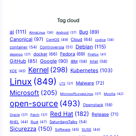
Tag cloud
ai
(111)
Bug
(89)
AlmaLinux
(36)
Android
(37)
Canonical
(97)
Cloud
(64)
CentOS
(49)
codice
(38)
Debian
(115)
container
(54)
Controversia
(51)
docker
(66)
Fedora
(69)
Firefox
(41)
desktop
(37)
Google
(90)
GitHub
(85)
IBM
(58)
Intel
(58)
Kernel
(298)
Kubernetes
(103)
KDE
(45)
Linux
(849)
Malware
(72)
LTS
(37)
Microsoft
(205)
Mozilla
(42)
MicrosoftLovesLinux
(37)
open-source
(493)
Openstack
(58)
Red Hat
(182)
Release
(71)
Oracle
(37)
Patch
(37)
SaturdaysTalks
(54)
Rust
(47)
RHEL
(44)
Sicurezza
(150)
Software
(45)
SUSE
(44)