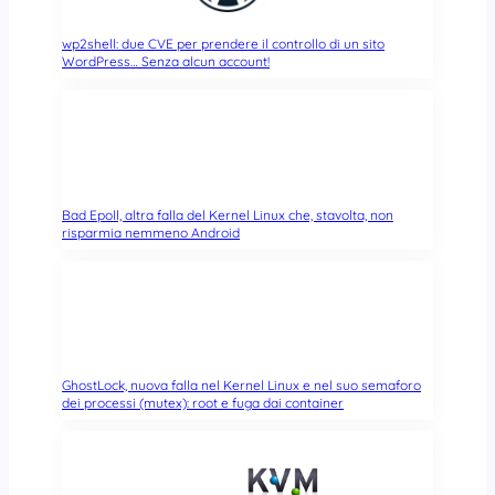
wp2shell: due CVE per prendere il controllo di un sito
WordPress… Senza alcun account!
Bad Epoll, altra falla del Kernel Linux che, stavolta, non
risparmia nemmeno Android
GhostLock, nuova falla nel Kernel Linux e nel suo semaforo
dei processi (mutex): root e fuga dai container