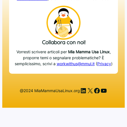
Collabora con noi!
Vorresti scrivere articoli per
Mia Mamma Usa Linux
,
proporre temi o segnalare problematiche? È
semplicissimo, scrivi a
workwithus@mmul.it
(
Privacy
)
LinkedIn
X
Facebook
YouTub
@2024 MiaMammaUsaLinux.org