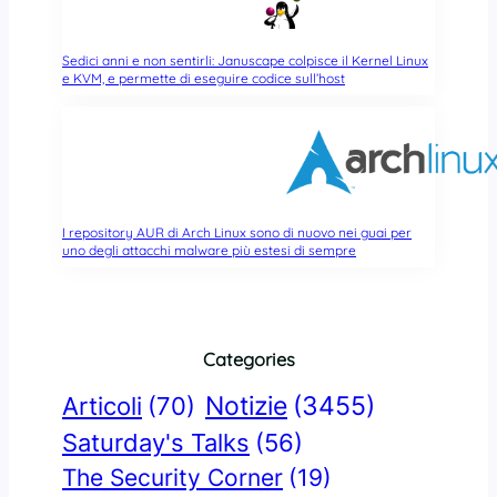
Sedici anni e non sentirli: Januscape colpisce il Kernel Linux
e KVM, e permette di eseguire codice sull’host
I repository AUR di Arch Linux sono di nuovo nei guai per
uno degli attacchi malware più estesi di sempre
Categories
Notizie
(3455)
Articoli
(70)
Saturday's Talks
(56)
The Security Corner
(19)