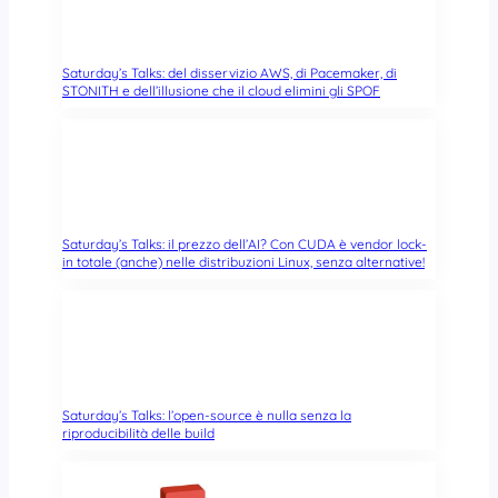
Saturday’s Talks: del disservizio AWS, di Pacemaker, di
STONITH e dell’illusione che il cloud elimini gli SPOF
Saturday’s Talks: il prezzo dell’AI? Con CUDA è vendor lock-
in totale (anche) nelle distribuzioni Linux, senza alternative!
Saturday’s Talks: l’open-source è nulla senza la
riproducibilità delle build