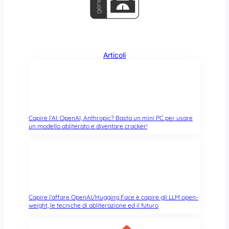
a
v
i
g
a
Articoli
t
o
r
e
f
e
Capire l’AI: OpenAI, Anthropic? Basta un mini PC per usare
l
un modello abliterato e diventare cracker!
i
c
e
(
e
p
Capire l’affare OpenAI/Hugging Face è capire gli LLM open-
r
weight, le tecniche di abliterazione ed il futuro
o
t