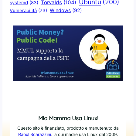
Ubuntu
(200)
Torvalds
(104)
systemd
(83)
Windows
(92)
Vulnerabilità
(73)
Mia Mamma Usa Linux!
Questo sito è finanziato, prodotto e manutenuto da
Raoul Scarazzini
, la cui madre usa Linux dal 2009.