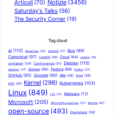
Notizie
(3456)
Articoli
(70)
Saturday's Talks
(56)
The Security Corner
(19)
Tag cloud
ai
(112)
Bug
(89)
AlmaLinux
(36)
Android
(37)
Canonical
(97)
Cloud
(64)
CentOS
(49)
codice
(38)
Debian
(115)
container
(54)
Controversia
(51)
docker
(66)
Fedora
(69)
Firefox
(41)
desktop
(37)
Google
(90)
GitHub
(85)
IBM
(58)
Intel
(58)
Kernel
(298)
Kubernetes
(103)
KDE
(45)
Linux
(849)
Malware
(72)
LTS
(37)
Microsoft
(205)
Mozilla
(42)
MicrosoftLovesLinux
(37)
open-source
(493)
Openstack
(58)