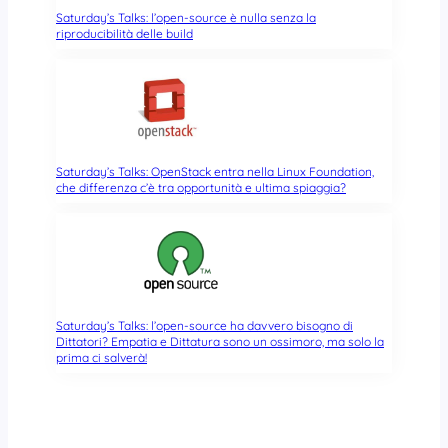
Saturday’s Talks: l’open-source è nulla senza la
riproducibilità delle build
Saturday’s Talks: OpenStack entra nella Linux Foundation,
che differenza c’è tra opportunità e ultima spiaggia?
Saturday’s Talks: l’open-source ha davvero bisogno di
Dittatori? Empatia e Dittatura sono un ossimoro, ma solo la
prima ci salverà!