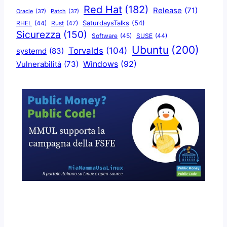
Red Hat
(182)
Release
(71)
Oracle
(37)
Patch
(37)
SaturdaysTalks
(54)
Rust
(47)
RHEL
(44)
Sicurezza
(150)
Software
(45)
SUSE
(44)
Ubuntu
(200)
Torvalds
(104)
systemd
(83)
Windows
(92)
Vulnerabilità
(73)