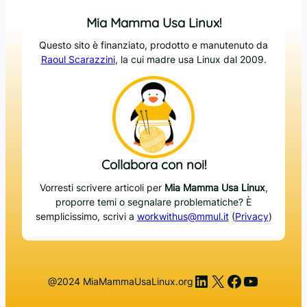
Mia Mamma Usa Linux!
Questo sito è finanziato, prodotto e manutenuto da
Raoul Scarazzini
, la cui madre usa Linux dal 2009.
Collabora con noi!
Vorresti scrivere articoli per
Mia Mamma Usa Linux
,
proporre temi o segnalare problematiche? È
semplicissimo, scrivi a
workwithus@mmul.it
(
Privacy
)
LinkedIn
X
Facebook
YouTub
@2024 MiaMammaUsaLinux.org