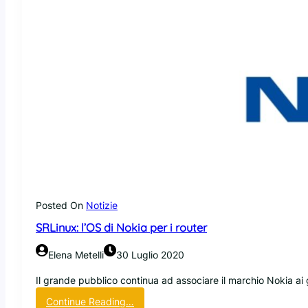
i
U
S
A
v
i
e
t
a
n
o
l
a
v
e
Posted On
Notizie
n
SRLinux: l’OS di Nokia per i router
d
i
Elena Metelli
30 Luglio 2020
t
a
Il grande pubblico continua ad associare il marchio Nokia ai gl
d
:
Continue Reading…
i