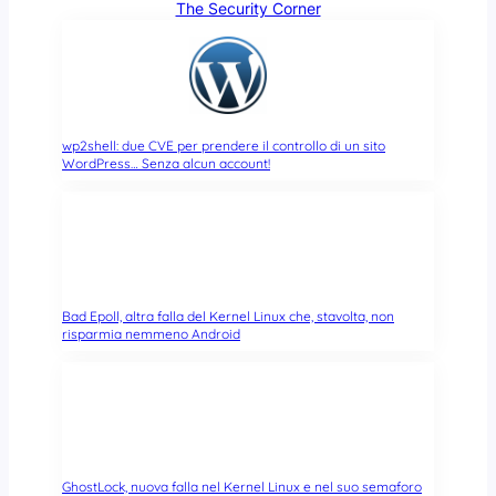
The Security Corner
wp2shell: due CVE per prendere il controllo di un sito
WordPress… Senza alcun account!
Bad Epoll, altra falla del Kernel Linux che, stavolta, non
risparmia nemmeno Android
GhostLock, nuova falla nel Kernel Linux e nel suo semaforo