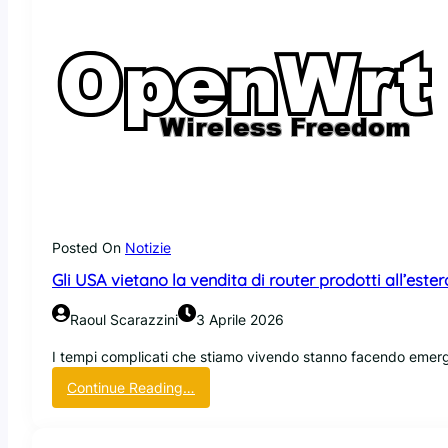
Posted On
Notizie
Gli USA vietano la vendita di router prodotti all’est
Raoul Scarazzini
3 Aprile 2026
I tempi complicati che stiamo vivendo stanno facendo emerge
:
Continue Reading…
G
l