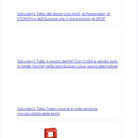
Saturday’s Talks: del disservizio AWS, di Pacemaker, di
STONITH e dell’illusione che il cloud elimini gli SPOF
Saturday’s Talks: il prezzo dell’AI? Con CUDA è vendor lock-
in totale (anche) nelle distribuzioni Linux, senza alternative!
Saturday’s Talks: l’open-source è nulla senza la
riproducibilità delle build