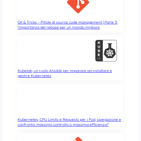
i
o
n
e
Git & Tricks – Pillole di source code management | Parte 3:
l’importanza del rebase per un mondo migliore
t
a
r
?
)
Kubelab, un ruolo Ansible per imparare ad installare e
gestire Kubernetes
Kubernetes, CPU Limits e Requests per i Pod, spiegazione e
confronto: massimo controllo o massima efficienza?