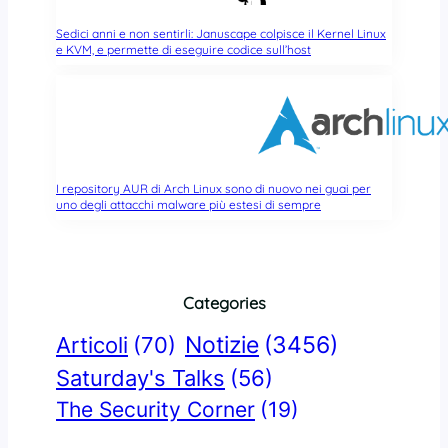
Sedici anni e non sentirli: Januscape colpisce il Kernel Linux
e KVM, e permette di eseguire codice sull’host
I repository AUR di Arch Linux sono di nuovo nei guai per
uno degli attacchi malware più estesi di sempre
Categories
Notizie
(3456)
Articoli
(70)
Saturday's Talks
(56)
The Security Corner
(19)