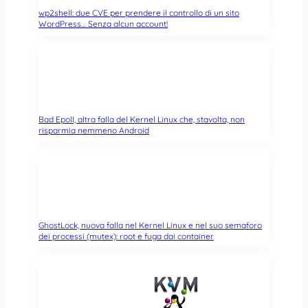
wp2shell: due CVE per prendere il controllo di un sito
WordPress… Senza alcun account!
Bad Epoll, altra falla del Kernel Linux che, stavolta, non
risparmia nemmeno Android
GhostLock, nuova falla nel Kernel Linux e nel suo semaforo
dei processi (mutex): root e fuga dai container