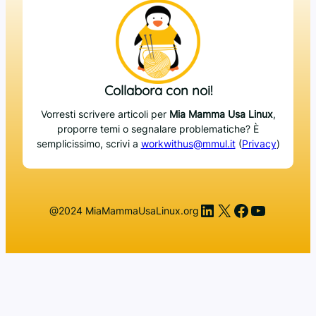
Collabora con noi!
Vorresti scrivere articoli per
Mia Mamma Usa Linux
,
proporre temi o segnalare problematiche? È
semplicissimo, scrivi a
workwithus@mmul.it
(
Privacy
)
LinkedIn
X
Facebook
YouTub
@2024 MiaMammaUsaLinux.org