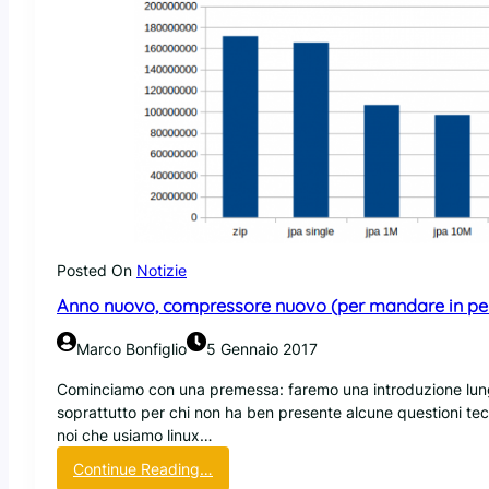
Posted On
Notizie
Anno nuovo, compressore nuovo (per mandare in pen
Marco Bonfiglio
5 Gennaio 2017
Cominciamo con una premessa: faremo una introduzione lun
soprattutto per chi non ha ben presente alcune questioni tec
noi che usiamo linux…
:
Continue Reading…