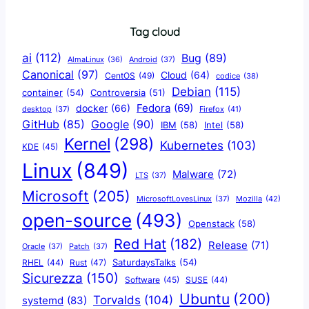
Tag cloud
ai
(112)
Bug
(89)
AlmaLinux
(36)
Android
(37)
Canonical
(97)
Cloud
(64)
CentOS
(49)
codice
(38)
Debian
(115)
container
(54)
Controversia
(51)
docker
(66)
Fedora
(69)
Firefox
(41)
desktop
(37)
Google
(90)
GitHub
(85)
IBM
(58)
Intel
(58)
Kernel
(298)
Kubernetes
(103)
KDE
(45)
Linux
(849)
Malware
(72)
LTS
(37)
Microsoft
(205)
Mozilla
(42)
MicrosoftLovesLinux
(37)
open-source
(493)
Openstack
(58)
Red Hat
(182)
Release
(71)
Oracle
(37)
Patch
(37)
SaturdaysTalks
(54)
Rust
(47)
RHEL
(44)
Sicurezza
(150)
Software
(45)
SUSE
(44)
Ubuntu
(200)
Torvalds
(104)
systemd
(83)