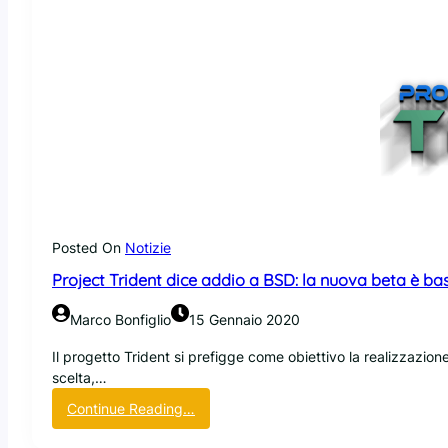
Posted On
Notizie
Project Trident dice addio a BSD: la nuova beta è ba
Marco Bonfiglio
15 Gennaio 2020
Il progetto Trident si prefigge come obiettivo la realizzazion
scelta,…
:
Continue Reading…
P