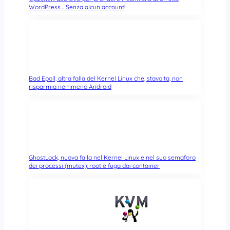
WordPress… Senza alcun account!
Bad Epoll, altra falla del Kernel Linux che, stavolta, non
risparmia nemmeno Android
GhostLock, nuova falla nel Kernel Linux e nel suo semaforo
dei processi (mutex): root e fuga dai container