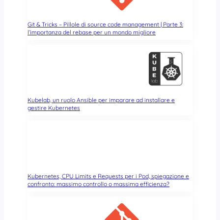
t
a
s
Git & Tricks – Pillole di source code management | Parte 3:
l’importanza del rebase per un mondo migliore
u
V
o
i
d
L
i
Kubelab, un ruolo Ansible per imparare ad installare e
n
gestire Kubernetes
u
x
e
Z
F
S
Kubernetes, CPU Limits e Requests per i Pod, spiegazione e
confronto: massimo controllo o massima efficienza?