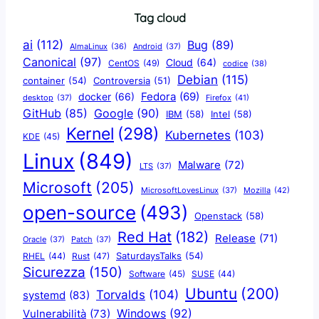
Tag cloud
ai
(112)
Bug
(89)
AlmaLinux
(36)
Android
(37)
Canonical
(97)
Cloud
(64)
CentOS
(49)
codice
(38)
Debian
(115)
container
(54)
Controversia
(51)
docker
(66)
Fedora
(69)
Firefox
(41)
desktop
(37)
Google
(90)
GitHub
(85)
IBM
(58)
Intel
(58)
Kernel
(298)
Kubernetes
(103)
KDE
(45)
Linux
(849)
Malware
(72)
LTS
(37)
Microsoft
(205)
Mozilla
(42)
MicrosoftLovesLinux
(37)
open-source
(493)
Openstack
(58)
Red Hat
(182)
Release
(71)
Oracle
(37)
Patch
(37)
SaturdaysTalks
(54)
Rust
(47)
RHEL
(44)
Sicurezza
(150)
Software
(45)
SUSE
(44)
Ubuntu
(200)
Torvalds
(104)
systemd
(83)
Windows
(92)
Vulnerabilità
(73)