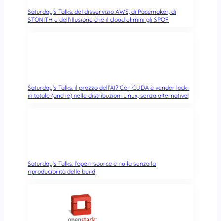
Saturday’s Talks: del disservizio AWS, di Pacemaker, di
STONITH e dell’illusione che il cloud elimini gli SPOF
Saturday’s Talks: il prezzo dell’AI? Con CUDA è vendor lock-
in totale (anche) nelle distribuzioni Linux, senza alternative!
Saturday’s Talks: l’open-source è nulla senza la
riproducibilità delle build