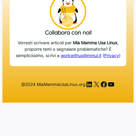
Collabora con noi!
Vorresti scrivere articoli per
Mia Mamma Usa Linux
,
proporre temi o segnalare problematiche? È
semplicissimo, scrivi a
workwithus@mmul.it
(
Privacy
)
LinkedIn
X
Facebook
YouTub
@2024 MiaMammaUsaLinux.org