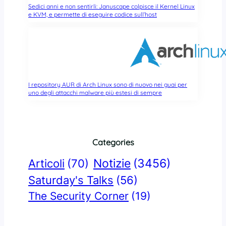
Sedici anni e non sentirli: Januscape colpisce il Kernel Linux
e KVM, e permette di eseguire codice sull’host
I repository AUR di Arch Linux sono di nuovo nei guai per
uno degli attacchi malware più estesi di sempre
Categories
Notizie
(3456)
Articoli
(70)
Saturday's Talks
(56)
The Security Corner
(19)