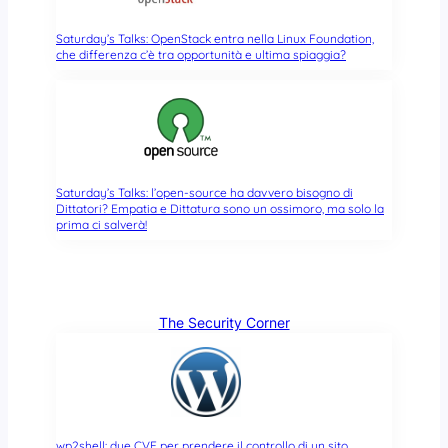
Saturday’s Talks: OpenStack entra nella Linux Foundation,
che differenza c’è tra opportunità e ultima spiaggia?
Saturday’s Talks: l’open-source ha davvero bisogno di
Dittatori? Empatia e Dittatura sono un ossimoro, ma solo la
prima ci salverà!
The Security Corner
wp2shell: due CVE per prendere il controllo di un sito