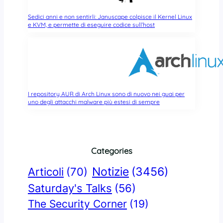
Sedici anni e non sentirli: Januscape colpisce il Kernel Linux
e KVM, e permette di eseguire codice sull’host
I repository AUR di Arch Linux sono di nuovo nei guai per
uno degli attacchi malware più estesi di sempre
Categories
Notizie
(3456)
Articoli
(70)
Saturday's Talks
(56)
The Security Corner
(19)