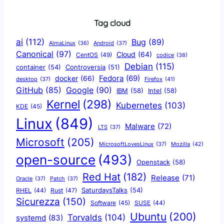
Tag cloud
ai
(112)
Bug
(89)
AlmaLinux
(36)
Android
(37)
Canonical
(97)
Cloud
(64)
CentOS
(49)
codice
(38)
Debian
(115)
container
(54)
Controversia
(51)
docker
(66)
Fedora
(69)
Firefox
(41)
desktop
(37)
Google
(90)
GitHub
(85)
IBM
(58)
Intel
(58)
Kernel
(298)
Kubernetes
(103)
KDE
(45)
Linux
(849)
Malware
(72)
LTS
(37)
Microsoft
(205)
Mozilla
(42)
MicrosoftLovesLinux
(37)
open-source
(493)
Openstack
(58)
Red Hat
(182)
Release
(71)
Oracle
(37)
Patch
(37)
SaturdaysTalks
(54)
Rust
(47)
RHEL
(44)
Sicurezza
(150)
Software
(45)
SUSE
(44)
Ubuntu
(200)
Torvalds
(104)
systemd
(83)