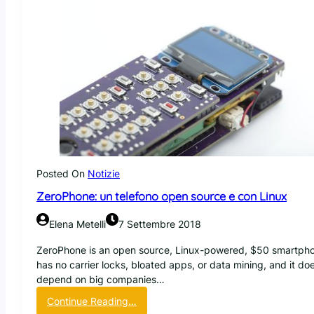
Posted On
Notizie
ZeroPhone: un telefono open source e con Linux
Elena Metelli
7 Settembre 2018
ZeroPhone is an open source, Linux-powered, $50 smartpho
has no carrier locks, bloated apps, or data mining, and it doe
depend on big companies…
:
Continue Reading…