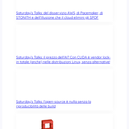
Saturday’s Talks: del disservizio AWS, di Pacemaker, di
STONITH e dell’illusione che il cloud elimini gli SPOF
Saturday’s Talks: il prezzo dell’AI? Con CUDA è vendor lock-
in totale (anche) nelle distribuzioni Linux, senza alternative!
Saturday’s Talks: l’open-source è nulla senza la
riproducibilità delle build