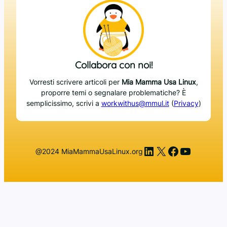
Collabora con noi!
Vorresti scrivere articoli per
Mia Mamma Usa Linux
,
proporre temi o segnalare problematiche? È
semplicissimo, scrivi a
workwithus@mmul.it
(
Privacy
)
LinkedIn
X
Facebook
YouTub
@2024 MiaMammaUsaLinux.org