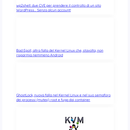
wp2shell: due CVE per prendere il controllo di un sito
WordPress… Senza alcun account!
Bad Epoll, altra falla del Kernel Linux che, stavolta, non
risparmia nemmeno Android
GhostLock, nuova falla nel Kernel Linux e nel suo semaforo
dei processi (mutex): root e fuga dai container