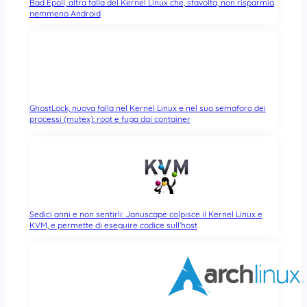
Bad Epoll, altra falla del Kernel Linux che, stavolta, non risparmia
nemmeno Android
GhostLock, nuova falla nel Kernel Linux e nel suo semaforo dei
processi (mutex): root e fuga dai container
Sedici anni e non sentirli: Januscape colpisce il Kernel Linux e
KVM, e permette di eseguire codice sull’host