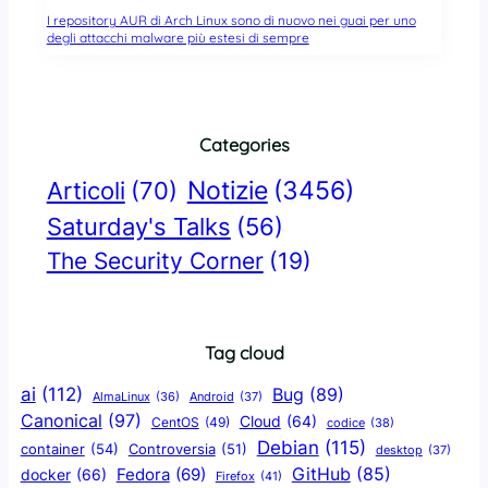
I repository AUR di Arch Linux sono di nuovo nei guai per uno
degli attacchi malware più estesi di sempre
Categories
Notizie
(3456)
Articoli
(70)
Saturday's Talks
(56)
The Security Corner
(19)
Tag cloud
ai
(112)
Bug
(89)
AlmaLinux
(36)
Android
(37)
Canonical
(97)
Cloud
(64)
CentOS
(49)
codice
(38)
Debian
(115)
container
(54)
Controversia
(51)
desktop
(37)
GitHub
(85)
docker
(66)
Fedora
(69)
Firefox
(41)