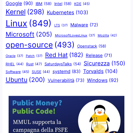
Google
(90)
IBM
(58)
Intel
(58)
KDE
(45)
Kernel
(298)
Kubernetes
(103)
Linux
(849)
Malware
(72)
LTS
(37)
Microsoft
(205)
Mozilla
(42)
MicrosoftLovesLinux
(37)
open-source
(493)
Openstack
(58)
Red Hat
(182)
Release
(71)
Oracle
(37)
Patch
(37)
Sicurezza
(150)
SaturdaysTalks
(54)
Rust
(47)
RHEL
(44)
Torvalds
(104)
systemd
(83)
Software
(45)
SUSE
(44)
Ubuntu
(200)
Windows
(92)
Vulnerabilità
(73)