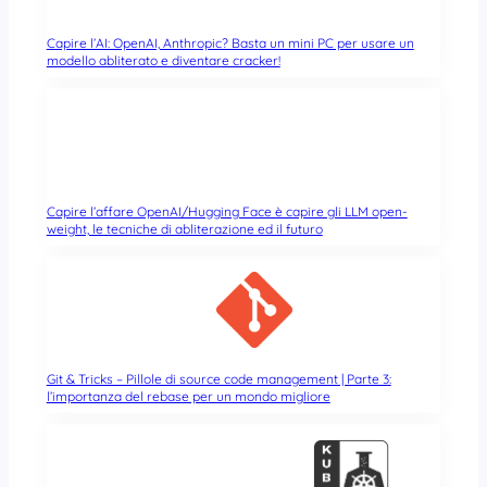
Capire l’AI: OpenAI, Anthropic? Basta un mini PC per usare un
modello abliterato e diventare cracker!
Capire l’affare OpenAI/Hugging Face è capire gli LLM open-
weight, le tecniche di abliterazione ed il futuro
Git & Tricks – Pillole di source code management | Parte 3:
l’importanza del rebase per un mondo migliore