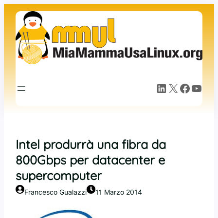
Vai
al
contenuto
LinkedIn
X
Facebook
YouTube
Intel produrrà una fibra da
800Gbps per datacenter e
supercomputer
Francesco Gualazzi
11 Marzo 2014