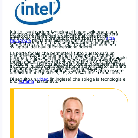
Intel e i suoi partner tecnologici hanno sviluppato una
tecnologia chiamata Silicon Photonics che permetterà
presto di trasferire dati a velocità mai viste prima
attraverso cavi in fibra ottica; di pari passo con
altre
tecnologie
per la trasmissione dati ad alta frequenza,
questo permetterà a datacenter e supercomputer di
superare di gran lunga i miseri 10Gbps comunemente
sviluppati dai cavi di connessione odierni.
La parte focale che permetterà tutto questo sarà un
componente di nanotecnologia sviluppato da Intel e
chiamato MXC: un connettore con 32 modulatori di impulsi
di luce per direzione (per ricevere e inviare, quindi 64 in
totale) che è in grado di convertire fino a 800Gbps per
direzione, o “1.6Tbps aggregati” come vuole definirli Intel.
Il costo di questi componenti non è stato rivelato, saranno
comunque customizzabili secondo le esigenze
budgettarie degli acquirenti: il modulo MXC potrà essere
acquistato per gestire 8, 16, 32 o 64 fibre in simultanea.
Di seguito un
video
(in inglese) che spiega la tecnologia e
uno
schema
riassuntivo.