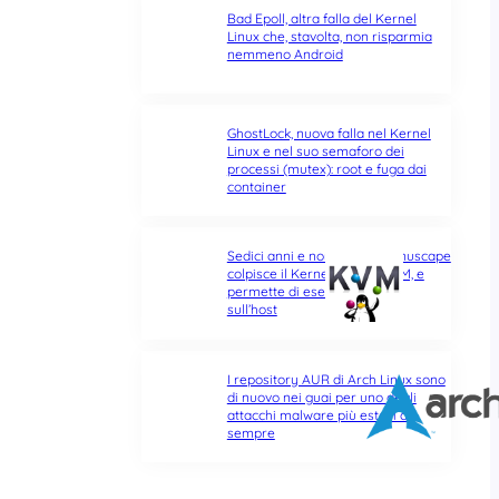
Bad Epoll, altra falla del Kernel
Linux che, stavolta, non risparmia
nemmeno Android
GhostLock, nuova falla nel Kernel
Linux e nel suo semaforo dei
processi (mutex): root e fuga dai
container
Sedici anni e non sentirli: Januscape
colpisce il Kernel Linux e KVM, e
permette di eseguire codice
sull’host
I repository AUR di Arch Linux sono
di nuovo nei guai per uno degli
attacchi malware più estesi di
sempre