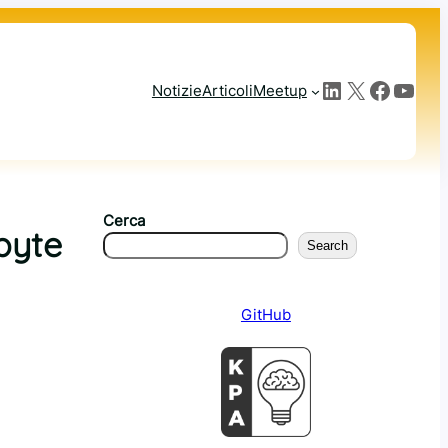
LinkedIn
X
Facebook
YouTube
Notizie
Articoli
Meetup
Cerca
byte
Search
GitHub