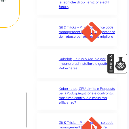
ere
le tecniche di abliterazione ed il
futuro
Git & Tricks – Pillole di source code
management | Parte 3: l’importanza
del rebase per un mondo migliore
Kubelab, un ruolo Ansible per
imparare ad installare e gestire
Kubernetes
Kubernetes, CPU Limits e Requests
per i Pod, spiegazione e confronto:
massimo controllo o massima
efficienza?
Git & Tricks – Pillole di source code
management | Parte 2: gestire i