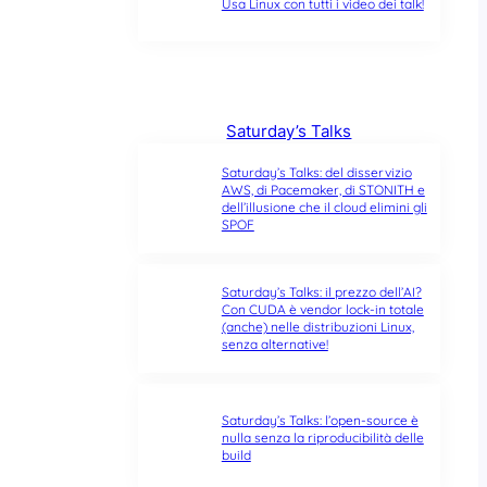
Usa Linux con tutti i video dei talk!
Saturday’s Talks
Saturday’s Talks: del disservizio
AWS, di Pacemaker, di STONITH e
dell’illusione che il cloud elimini gli
SPOF
Saturday’s Talks: il prezzo dell’AI?
Con CUDA è vendor lock-in totale
(anche) nelle distribuzioni Linux,
senza alternative!
Saturday’s Talks: l’open-source è
nulla senza la riproducibilità delle
build