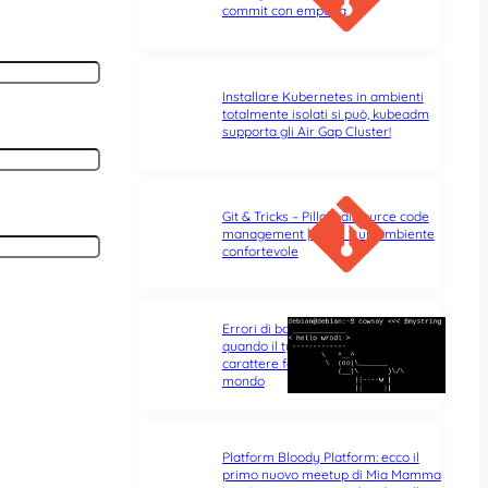
commit con empatia
Installare Kubernetes in ambienti
totalmente isolati si può, kubeadm
supporta gli Air Gap Cluster!
Git & Tricks – Pillole di source code
management | Parte 1: un ambiente
confortevole
Errori di battitura nel terminale:
quando il typo di un singolo
carattere fa tutta la differenza del
mondo
Platform Bloody Platform: ecco il
primo nuovo meetup di Mia Mamma