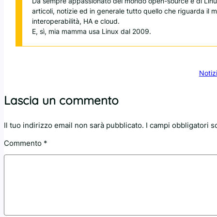
Da sempre appassionato del mondo open-source e di Linux
articoli, notizie ed in generale tutto quello che riguarda il
interoperabilità, HA e cloud.
E, sì, mia mamma usa Linux dal 2009.
Notiz
Lascia un commento
Il tuo indirizzo email non sarà pubblicato.
I campi obbligatori 
Commento
*