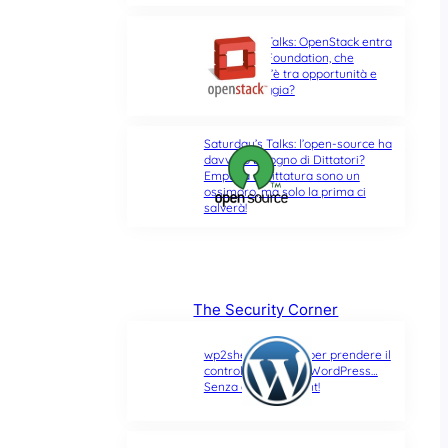
Saturday’s Talks: OpenStack entra
nella Linux Foundation, che
differenza c’è tra opportunità e
ultima spiaggia?
Saturday’s Talks: l’open-source ha
davvero bisogno di Dittatori?
Empatia e Dittatura sono un
ossimoro, ma solo la prima ci
salverà!
The Security Corner
wp2shell: due CVE per prendere il
controllo di un sito WordPress…
Senza alcun account!