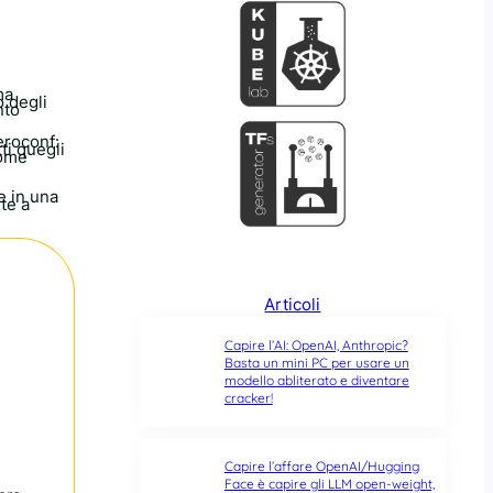
ma
o degli
nto
eroconf:
ti quegli
come
e in una
te a
Articoli
Capire l’AI: OpenAI, Anthropic?
Basta un mini PC per usare un
modello abliterato e diventare
cracker!
Capire l’affare OpenAI/Hugging
Face è capire gli LLM open-weight,