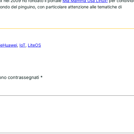
 nel 2009 ho fondato il portale
Mia Mamma Usa Linux!
per condivid
 mondo del pinguino, con particolare attenzione alle tematiche di
ie
Huawei
, 
IoT
, 
LiteOS
sono contrassegnati
*