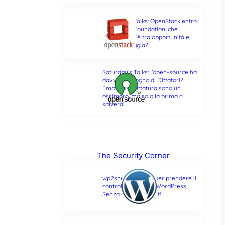
Saturday’s Talks: OpenStack entra
nella Linux Foundation, che
differenza c’è tra opportunità e
ultima spiaggia?
Saturday’s Talks: l’open-source ha
davvero bisogno di Dittatori?
Empatia e Dittatura sono un
ossimoro, ma solo la prima ci
salverà!
The Security Corner
wp2shell: due CVE per prendere il
controllo di un sito WordPress…
Senza alcun account!