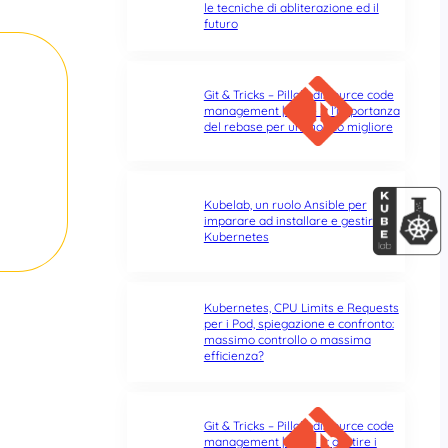
le tecniche di abliterazione ed il
futuro
Git & Tricks – Pillole di source code
management | Parte 3: l’importanza
del rebase per un mondo migliore
Kubelab, un ruolo Ansible per
imparare ad installare e gestire
Kubernetes
Kubernetes, CPU Limits e Requests
per i Pod, spiegazione e confronto:
massimo controllo o massima
efficienza?
Git & Tricks – Pillole di source code
management | Parte 2: gestire i