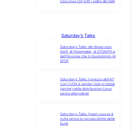
Usa Linux con tutti i video dei talk!
Saturday’s Talks
Saturday’s Talks: del disservizio
AWS, di Pacemaker, di STONITH e
dell’illusione che il cloud elimini gli
SPOF
Saturday’s Talks: il prezzo dell’AI?
Con CUDA è vendor lock-in totale
(anche) nelle distribuzioni Linux,
senza alternative!
Saturday’s Talks: l’open-source è
nulla senza la riproducibilità delle
build