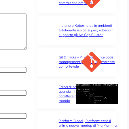
commit con empatia
Installare Kubernetes in ambienti
totalmente isolati si può, kubeadm
supporta gli Air Gap Cluster!
Git & Tricks – Pillole di source code
management | Parte 1: un ambiente
confortevole
Errori di battitura nel terminale:
quando il typo di un singolo
carattere fa tutta la differenza del
mondo
Platform Bloody Platform: ecco il
primo nuovo meetup di Mia Mamma