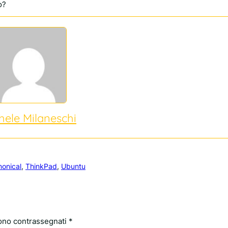
o?
hele Milaneschi
onical
, 
ThinkPad
, 
Ubuntu
sono contrassegnati
*