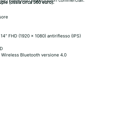
o i rivenditori e distributori commerciali.
upie (ossia circa 560 euro).
ssore
 14” FHD (1920 x 1080) antiriflesso (IPS)
SD
nd Wireless Bluetooth versione 4.0