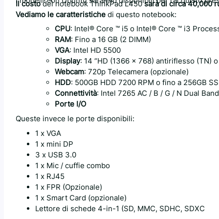
I modelli con Ubuntu saranno disponibili per l’acquisto press
Il costo
del notebook ThinkPad L450
sarà di circa 40,000 r
Vediamo le caratteristiche
di questo notebook:
CPU
: Intel® Core ™ i5 o Intel® Core ™ i3 Proce
RAM
: Fino a 16 GB (2 DIMM)
VGA
: Intel HD 5500
Display
: 14 “HD (1366 x 768) antiriflesso (TN) o
Webcam
: 720p Telecamera (opzionale)
HDD
: 500GB HDD 7200 RPM o fino a 256GB S
Connettività
: Intel 7265 AC / B / G / N Dual Ba
Porte I/O
Queste invece le porte disponibili:
1 x VGA
1 x mini DP
3 x USB 3.0
1 x Mic / cuffie combo
1 x RJ45
1 x FPR (Opzionale)
1 x Smart Card (opzionale)
Lettore di schede 4-in-1 (SD, MMC, SDHC, SDXC