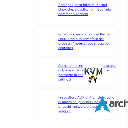
Bad Epoll, altra falla del Kernel
Linux che, stavolta, non risparmia
nemmeno Android
GhostLock, nuova falla nel Kernel
Linux e nel suo semaforo dei
processi (mutex): root e fuga dai
container
Sedici anni e non sentirli: Januscape
colpisce il Kernel Linux e KVM, e
permette di eseguire codice
sull’host
I repository AUR di Arch Linux sono
di nuovo nei guai per uno degli
attacchi malware più estesi di
sempre