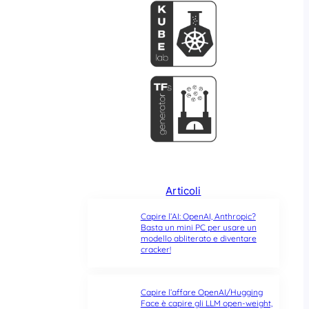
Articoli
Capire l’AI: OpenAI, Anthropic?
Basta un mini PC per usare un
modello abliterato e diventare
cracker!
Capire l’affare OpenAI/Hugging
Face è capire gli LLM open-weight,