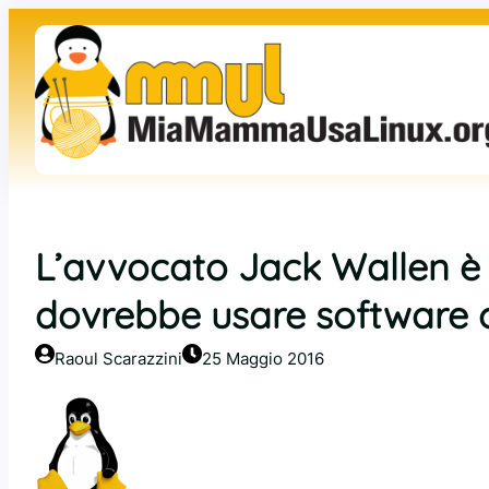
Vai
al
contenuto
L’avvocato Jack Wallen è s
dovrebbe usare software c
Raoul Scarazzini
25 Maggio 2016