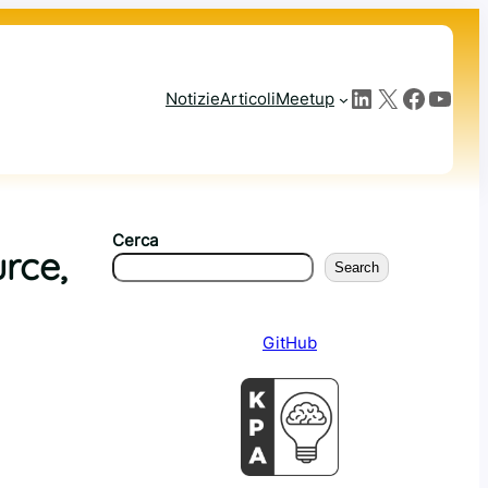
LinkedIn
X
Facebook
YouTube
Notizie
Articoli
Meetup
Cerca
rce,
Search
GitHub