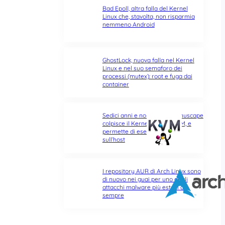
Bad Epoll, altra falla del Kernel
Linux che, stavolta, non risparmia
nemmeno Android
GhostLock, nuova falla nel Kernel
Linux e nel suo semaforo dei
processi (mutex): root e fuga dai
container
Sedici anni e non sentirli: Januscape
colpisce il Kernel Linux e KVM, e
permette di eseguire codice
sull’host
I repository AUR di Arch Linux sono
di nuovo nei guai per uno degli
attacchi malware più estesi di
sempre