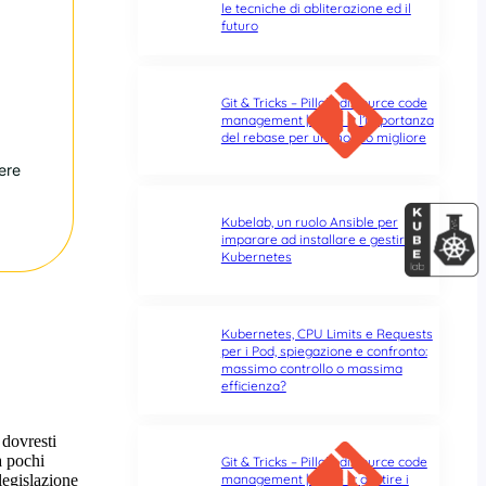
le tecniche di abliterazione ed il
futuro
Git & Tricks – Pillole di source code
management | Parte 3: l’importanza
del rebase per un mondo migliore
ere
Kubelab, un ruolo Ansible per
imparare ad installare e gestire
Kubernetes
Kubernetes, CPU Limits e Requests
per i Pod, spiegazione e confronto:
massimo controllo o massima
efficienza?
Git & Tricks – Pillole di source code
management | Parte 2: gestire i