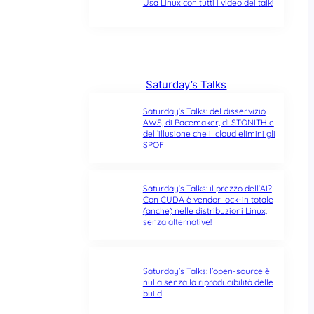
Usa Linux con tutti i video dei talk!
Saturday’s Talks
Saturday’s Talks: del disservizio
AWS, di Pacemaker, di STONITH e
dell’illusione che il cloud elimini gli
SPOF
Saturday’s Talks: il prezzo dell’AI?
Con CUDA è vendor lock-in totale
(anche) nelle distribuzioni Linux,
senza alternative!
Saturday’s Talks: l’open-source è
nulla senza la riproducibilità delle
build