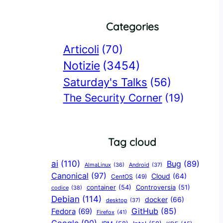
Categories
Articoli
(70)
Notizie
(3454)
Saturday's Talks
(56)
The Security Corner
(19)
Tag cloud
ai
(110)
Bug
(89)
AlmaLinux
(36)
Android
(37)
Canonical
(97)
Cloud
(64)
CentOS
(49)
container
(54)
Controversia
(51)
codice
(38)
Debian
(114)
docker
(66)
desktop
(37)
GitHub
(85)
Fedora
(69)
Firefox
(41)
Google
(90)