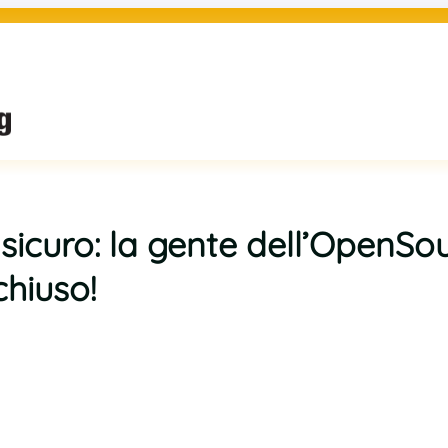
icuro: la gente dell’OpenSou
hiuso!