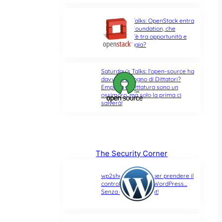
Saturday’s Talks: OpenStack entra
nella Linux Foundation, che
differenza c’è tra opportunità e
ultima spiaggia?
Saturday’s Talks: l’open-source ha
davvero bisogno di Dittatori?
Empatia e Dittatura sono un
ossimoro, ma solo la prima ci
salverà!
The Security Corner
wp2shell: due CVE per prendere il
controllo di un sito WordPress…
Senza alcun account!