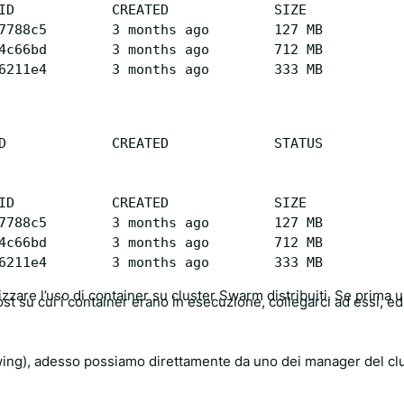
ID            CREATED             SIZE

7788c5        3 months ago        127 MB

4c66bd        3 months ago        712 MB

D             CREATED             STATUS          
ID            CREATED             SIZE

7788c5        3 months ago        127 MB

4c66bd        3 months ago        712 MB

cizzare l’uso di container su cluster Swarm distribuiti. Se prima 
st su cui i container erano in esecuzione, collegarci ad essi, ed
llowing), adesso possiamo direttamente da uno dei manager del cl