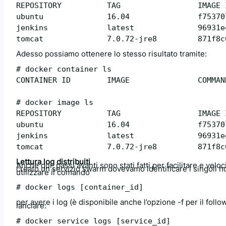
REPOSITORY          TAG                 IMAGE 
ubuntu              16.04               f75370
jenkins             latest              96931e
Adesso possiamo ottenere lo stesso risultato tramite:
# docker container ls

CONTAINER ID        IMAGE               COMMAN
# docker image ls

REPOSITORY          TAG                 IMAGE 
ubuntu              16.04               f75370
jenkins             latest              96931e
Lettura log distribuiti
Anche qui, passi avanti sono stati fatti per facilitare e velo
creato un servizio swarm dovevamo identificare i singoli ho
utilizzare il comando
# docker logs [container_id]
per avere i log (è disponibile anche l’opzione -f per il fo
lanciare:
# docker service logs [service_id]