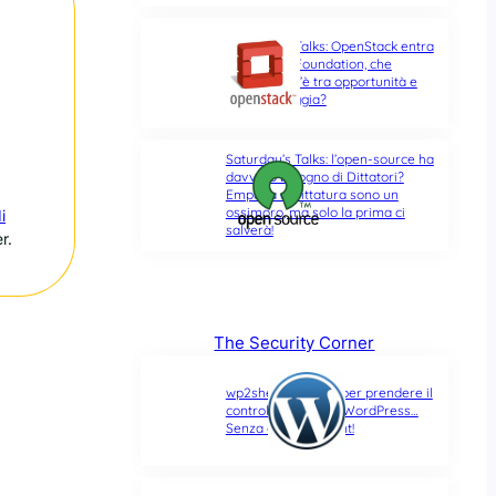
Saturday’s Talks: OpenStack entra
nella Linux Foundation, che
differenza c’è tra opportunità e
ultima spiaggia?
Saturday’s Talks: l’open-source ha
davvero bisogno di Dittatori?
Empatia e Dittatura sono un
ossimoro, ma solo la prima ci
i
salverà!
r.
The Security Corner
wp2shell: due CVE per prendere il
controllo di un sito WordPress…
Senza alcun account!