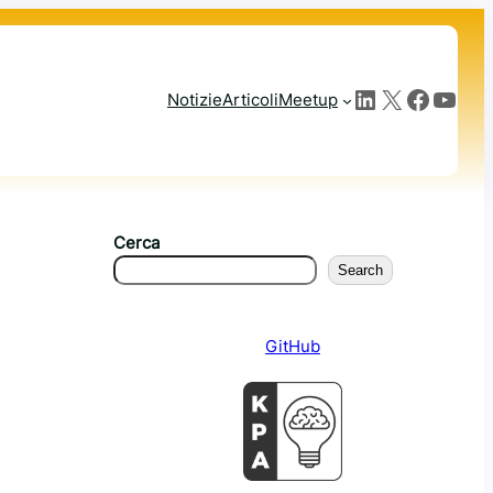
LinkedIn
X
Facebook
YouTube
Notizie
Articoli
Meetup
Cerca
Search
GitHub