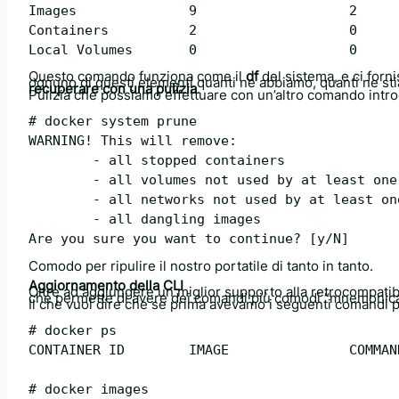
Images              9                   2     
Containers          2                   0     
Questo comando funziona come il
df
del sistema, e ci forni
ognuno di questi elementi quanti ne abbiamo, quanti ne st
recuperare con una pulizia
.
Pulizia che possiamo effettuare con un’altro comando intr
# docker system prune

WARNING! This will remove:

	- all stopped containers

	- all volumes not used by at least one container

	- all networks not used by at least one container

	- all dangling images

Comodo per ripulire il nostro portatile di tanto in tanto.
Aggiornamento della CLI
Oltre ad aggiungere un miglior supporto alla retrocompatibil
che permette di avere dei comandi più comodi “mnemonic
Il che vuol dire che se prima avevamo i seguenti comandi per
# docker ps

CONTAINER ID        IMAGE               COMMAN
# docker images
