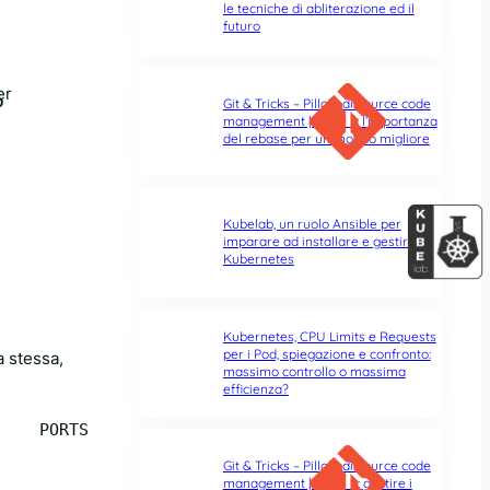
le tecniche di abliterazione ed il
futuro
er
o
Git & Tricks – Pillole di source code
management | Parte 3: l’importanza
del rebase per un mondo migliore
Kubelab, un ruolo Ansible per
imparare ad installare e gestire
Kubernetes
Kubernetes, CPU Limits e Requests
per i Pod, spiegazione e confronto:
a stessa,
massimo controllo o massima
efficienza?
    PORTS               NAMES

Git & Tricks – Pillole di source code
management | Parte 2: gestire i