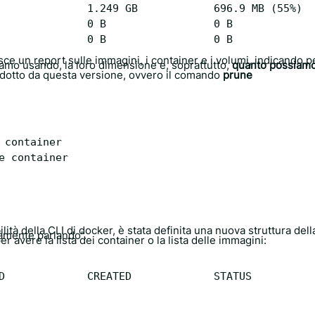
              1.249 GB            696.9 MB (55%)

              0 B                 0 B

sce un report sulle immagini, i container e i volumi, indicando p
iamo usando, la loro dimensione e, soprattutto,
quanto possiam
odotto da questa versione, ovvero il comando
prune
ità della CLI di docker, è stata definita una nuova struttura dell
amente parlando”.
 avere la lista dei container o la lista delle immagini:
D             CREATED             STATUS          