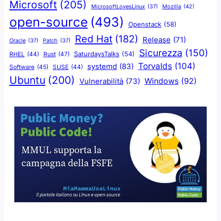
Microsoft
(205)
Mozilla
(42)
MicrosoftLovesLinux
(37)
open-source
(493)
Openstack
(58)
Red Hat
(182)
Release
(71)
Oracle
(37)
Patch
(37)
Sicurezza
(150)
SaturdaysTalks
(54)
Rust
(47)
RHEL
(44)
Torvalds
(104)
systemd
(83)
Software
(45)
SUSE
(44)
Ubuntu
(200)
Windows
(92)
Vulnerabilità
(73)