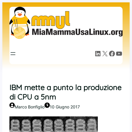
Vai
al
contenuto
LinkedIn
X
Facebook
YouTube
IBM mette a punto la produzione
di CPU a 5nm
Marco Bonfiglio
10 Giugno 2017