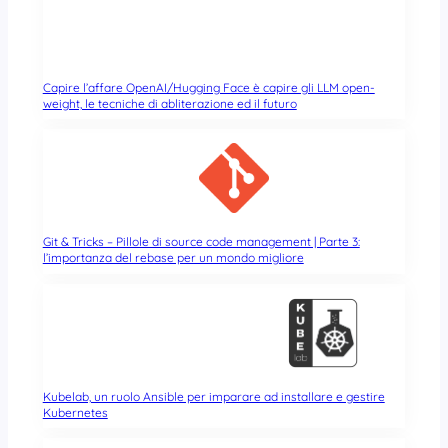
Capire l’affare OpenAI/Hugging Face è capire gli LLM open-
weight, le tecniche di abliterazione ed il futuro
Git & Tricks – Pillole di source code management | Parte 3:
l’importanza del rebase per un mondo migliore
Kubelab, un ruolo Ansible per imparare ad installare e gestire
Kubernetes