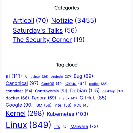
Categories
Notizie
(3455)
Articoli
(70)
Saturday's Talks
(56)
The Security Corner
(19)
Tag cloud
ai
(111)
Bug
(89)
AlmaLinux
(36)
Android
(37)
Canonical
(97)
Cloud
(64)
CentOS
(49)
codice
(38)
Debian
(115)
container
(54)
Controversia
(51)
desktop
(37)
GitHub
(85)
docker
(66)
Fedora
(69)
Firefox
(41)
Google
(90)
IBM
(58)
Intel
(58)
KDE
(45)
Kernel
(298)
Kubernetes
(103)
Linux
(849)
Malware
(72)
LTS
(37)