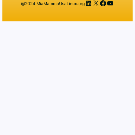
LinkedIn
X
Facebook
YouTub
@2024 MiaMammaUsaLinux.org