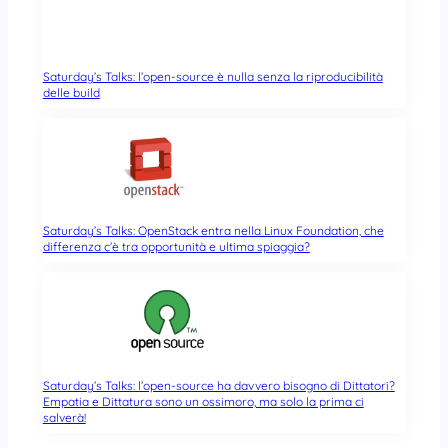
Saturday’s Talks: l’open-source è nulla senza la riproducibilità
delle build
Saturday’s Talks: OpenStack entra nella Linux Foundation, che
differenza c’è tra opportunità e ultima spiaggia?
Saturday’s Talks: l’open-source ha davvero bisogno di Dittatori?
Empatia e Dittatura sono un ossimoro, ma solo la prima ci
salverà!