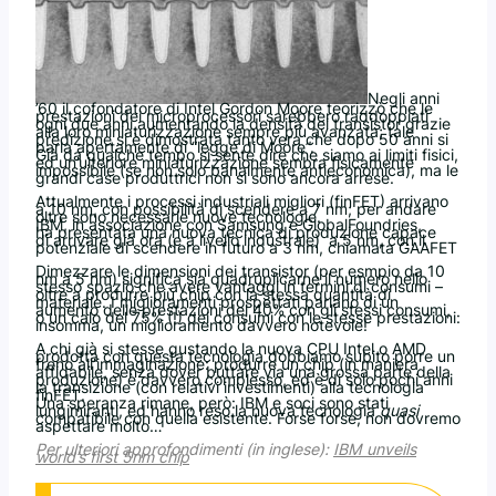
Negli anni
’60 il cofondatore di Intel Gordon Moore teorizzò che le
prestazioni dei microprocessori sarebbero raddoppiati
ogni due anni aumentando la densità dei transistor grazie
alla loro miniaturizzazione sempre più avanzata; tale
predizione si è dimostrata tanto vera che dopo 50 anni si
parla apertamente di “legge di Moore”.
Già da qualche tempo si sente dire che siamo ai limiti fisici,
ed un’ulteriore miniaturizzazione sembra fisicamente
impossibile (se non solo banalmente antieconomica), ma le
grandi case produttrici non si sono ancora arrese.
Attualmente i processi industriali migliori (finFET) arrivano
a 10 nm, con possibilità di scendere a 7 nm; per andare
oltre sono necessarie nuove tecnologie.
IBM, in associazione con Samsung e GlobalFoundries,
ha presentata una nuova tecnica di produzione capace
di arrivare già ora (e a livello industrale) a 5 nm, con il
potenziale di scendere in futuro a 3 nm, chiamata GAAFET
Dimezzare le dimensioni dei transistor (per esmpio da 10
nm a 5 nm) significa sia quadruplicarne il numero nello
stesso spazio che avere vantaggi in termini di consumi –
oltre a produrre più chip con la stessa quantità di
materiale. I miglioramenti prospettati parlano di un
aumento delle prestazioni del 40% con gli stessi consumi,
o un calo del 75% (!) dei consumi con le stesse prestazioni:
insomma, un miglioramento davvero notevole!
A chi già si stesse gustando la nuova CPU Intel o AMD
prodotta con questa tecnologia dobbiamo subito porre un
freno all’immaginazione: produrre un chip (in maniera
affidabile, senza dover buttare via una grossa parte della
produzione) è davvero complesso, ed è di solo pochi anni
la transizione (con relativi investimenti) alla tecnologia
finFET.
Una speranza rimane, però: IBM e soci sono stati
lungimiranti, ed hanno reso la nuova tecnologia
quasi
compatibile con quella esistente. Forse forse, non dovremo
aspettare molto…
Per ulteriori approfondimenti (in inglese):
IBM unveils
world’s first 5nm chip