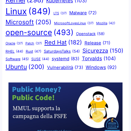
Kernel
(298)
Kubernetes
(103)
Linux
(849)
Malware
(72)
LTS
(37)
Microsoft
(205)
Mozilla
(42)
MicrosoftLovesLinux
(37)
open-source
(493)
Openstack
(58)
Red Hat
(182)
Release
(71)
Oracle
(37)
Patch
(37)
Sicurezza
(150)
SaturdaysTalks
(54)
Rust
(47)
RHEL
(44)
Torvalds
(104)
systemd
(83)
Software
(45)
SUSE
(44)
Ubuntu
(200)
Windows
(92)
Vulnerabilità
(73)