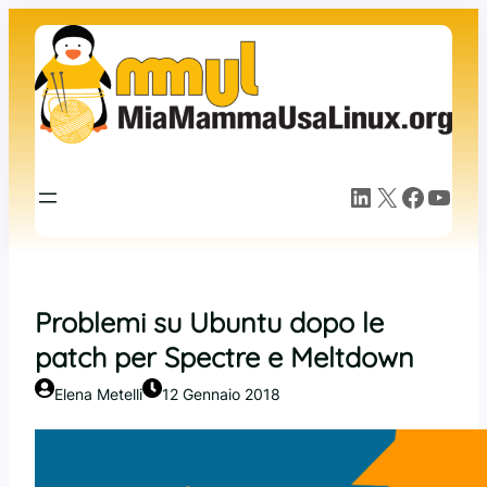
Vai
al
contenuto
LinkedIn
X
Facebook
YouTube
Problemi su Ubuntu dopo le
patch per Spectre e Meltdown
Elena Metelli
12 Gennaio 2018