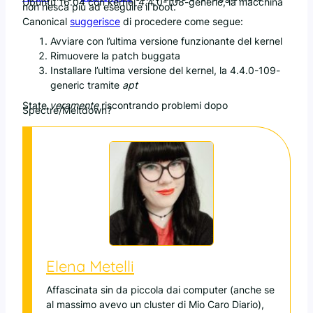
Ubuntu 16.04 con kernel 4.4.0-108-generic, la macchina
non riesca più ad eseguire il boot.
Canonical
suggerisce
di procedere come segue:
Avviare con l’ultima versione funzionante del kernel
Rimuovere la patch buggata
Installare l’ultima versione del kernel, la 4.4.0-109-
generic tramite
apt
State
veramente
riscontrando problemi dopo
Spectre/Meltdown?
Elena Metelli
Affascinata sin da piccola dai computer (anche se
al massimo avevo un cluster di Mio Caro Diario),