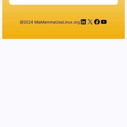
LinkedIn
X
Facebook
YouTub
@2024 MiaMammaUsaLinux.org