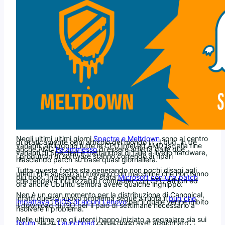
Negli ultimi ultimi giorni
Spectre e Meltdown
sono al centro
di praticamente ogni articolo del mondo IT. I bug, in tre
varianti, affliggono tutte le CPU Intel ed AMD (sì, alla fine
anche AMD
ha ammesso
di essere affetta dalle due
varianti di Spectre) e trattandosi di falle a livello hardware,
i produttori di software stanno correndo ai ripari
rilasciando patch su base quasi giornaliera.
Tutta questa fretta sta generando non pochi disagi agli
utenti che spesso si ritrovano con macchine che non fanno
più boot. Inizialmente c’è stata
Microsoft con una patch
che rendeva inutilizzabili i computer con CPU Athlon ed
ora anche Ubuntu sembra avere qualche inghippo.
Non è un gran momento per la distribuzione di Canonical,
infatti questo nuovo problema segue a ruota il
bug che
impattava i BIOS di alcuni Lenovo
per il quale venne inibito
il download di ISO per il paio di settimane necessario a
risolvere il problema.
Nelle ultime ore gli utenti hanno iniziato a segnalare sia sui
forum
sia su
Launchpad
come dopo aver aggiornato