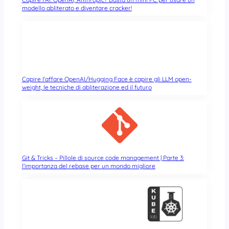
modello abliterato e diventare cracker!
Capire l’affare OpenAI/Hugging Face è capire gli LLM open-
weight, le tecniche di abliterazione ed il futuro
Git & Tricks – Pillole di source code management | Parte 3:
l’importanza del rebase per un mondo migliore