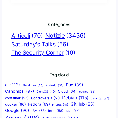
Categories
Notizie
(3456)
Articoli
(70)
Saturday's Talks
(56)
The Security Corner
(19)
Tag cloud
ai
(112)
Bug
(89)
AlmaLinux
(36)
Android
(37)
Canonical
(97)
Cloud
(64)
CentOS
(49)
codice
(38)
Debian
(115)
container
(54)
Controversia
(51)
desktop
(37)
GitHub
(85)
docker
(66)
Fedora
(69)
Firefox
(41)
Google
(90)
IBM
(58)
Intel
(58)
KDE
(45)