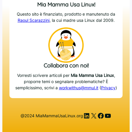
Mia Mamma Usa Linux!
Questo sito è finanziato, prodotto e manutenuto da
Raoul Scarazzini
, la cui madre usa Linux dal 2009.
Collabora con noi!
Vorresti scrivere articoli per
Mia Mamma Usa Linux
,
proporre temi o segnalare problematiche? È
semplicissimo, scrivi a
workwithus@mmul.it
(
Privacy
)
LinkedIn
X
Facebook
YouTub
@2024 MiaMammaUsaLinux.org