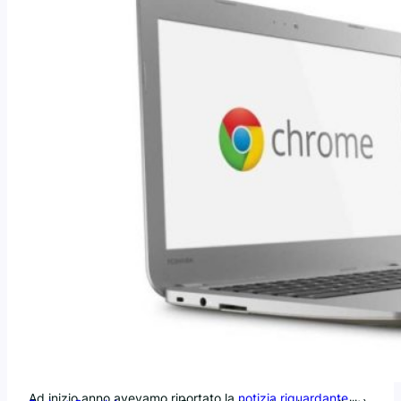
Ad inizio anno avevamo riportato la
notizia riguardante