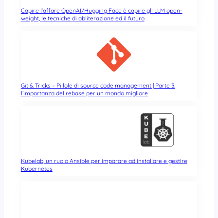
Capire l’affare OpenAI/Hugging Face è capire gli LLM open-
weight, le tecniche di abliterazione ed il futuro
Git & Tricks – Pillole di source code management | Parte 3:
l’importanza del rebase per un mondo migliore
Kubelab, un ruolo Ansible per imparare ad installare e gestire
Kubernetes