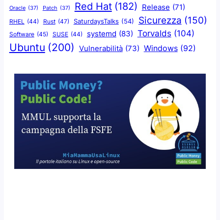
Red Hat
(182)
Release
(71)
Oracle
(37)
Patch
(37)
Sicurezza
(150)
SaturdaysTalks
(54)
Rust
(47)
RHEL
(44)
Torvalds
(104)
systemd
(83)
Software
(45)
SUSE
(44)
Ubuntu
(200)
Windows
(92)
Vulnerabilità
(73)