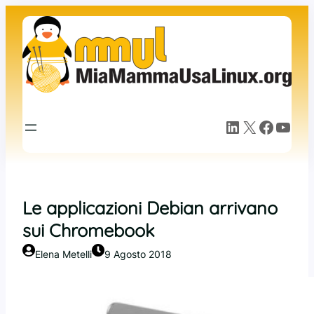
Vai
al
contenuto
LinkedIn
X
Facebook
YouTube
Le applicazioni Debian arrivano
sui Chromebook
Elena Metelli
9 Agosto 2018