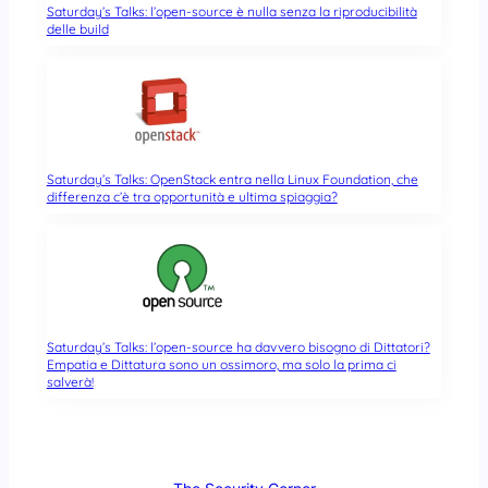
Saturday’s Talks: l’open-source è nulla senza la riproducibilità
delle build
Saturday’s Talks: OpenStack entra nella Linux Foundation, che
differenza c’è tra opportunità e ultima spiaggia?
Saturday’s Talks: l’open-source ha davvero bisogno di Dittatori?
Empatia e Dittatura sono un ossimoro, ma solo la prima ci
salverà!