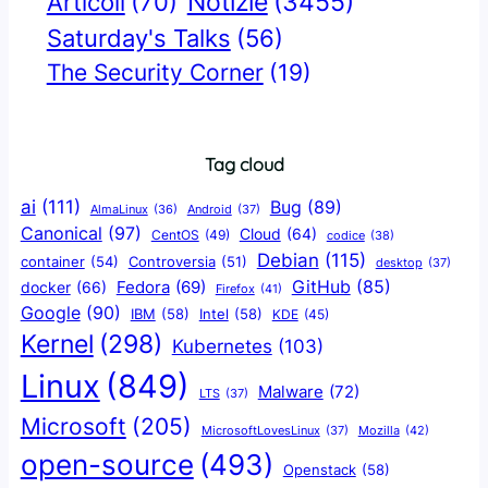
Notizie
(3455)
Articoli
(70)
Saturday's Talks
(56)
The Security Corner
(19)
Tag cloud
ai
(111)
Bug
(89)
AlmaLinux
(36)
Android
(37)
Canonical
(97)
Cloud
(64)
CentOS
(49)
codice
(38)
Debian
(115)
container
(54)
Controversia
(51)
desktop
(37)
GitHub
(85)
docker
(66)
Fedora
(69)
Firefox
(41)
Google
(90)
IBM
(58)
Intel
(58)
KDE
(45)
Kernel
(298)
Kubernetes
(103)
Linux
(849)
Malware
(72)
LTS
(37)
Microsoft
(205)
Mozilla
(42)
MicrosoftLovesLinux
(37)
open-source
(493)
Openstack
(58)