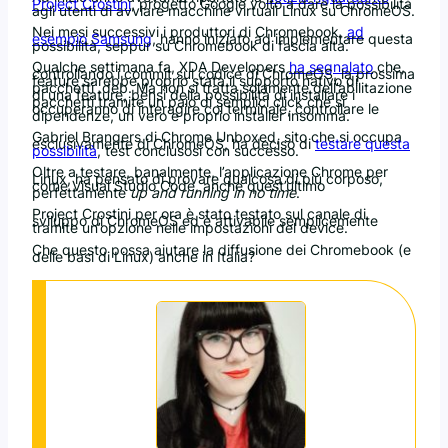
Project Crostini
, progetto Google volto a dare la possibilità
agli utenti di avviare macchine virtuali Linux su ChromeOS.
Nei mesi successivi i produttori di Chromebook,
ad
esempio Samsung
, hanno iniziato ad implementare questa
possibilità, seppur su Chromebook di fascia alta.
Qualche settimana fa, XDA Developers
ha segnalato
che,
controllando i commit sul codice di ChromeOS, la prossima
feature sarebbe proprio stata il supporto nativo di
pacchetti .deb. Ma non si tratta solamente dell’abilitazione
di una feature, bensì della possibilità di installare i
pacchetti tramite un paio di semplici click che si
occuperanno di interagire col terminale, controllare le
dipendenze, un vero e proprio installer insomma.
Gabriel Brangers di Chrome Unboxed, sito che si occupa
esclusivamente di ChromeOS, ha deciso di
testare questa
possibilità
, test conclusosi con successo.
Oltre a testare, banalmente, l’applicazione Chrome per
Linux, ha pensato di provare qualcosa di più corposo,
come Visual Studio Code, anche quest’ultimo
perfettamente
up and running in no time
.
Project Crostini per ora è stato testato sul canale di
sviluppo di ChromeOS ed è attivabile semplicemente
tramite un’opzione nelle impostazioni del device.
Che questo possa aiutare la diffusione dei Chromebook (e
delle basi di Linux) anche in Italia?