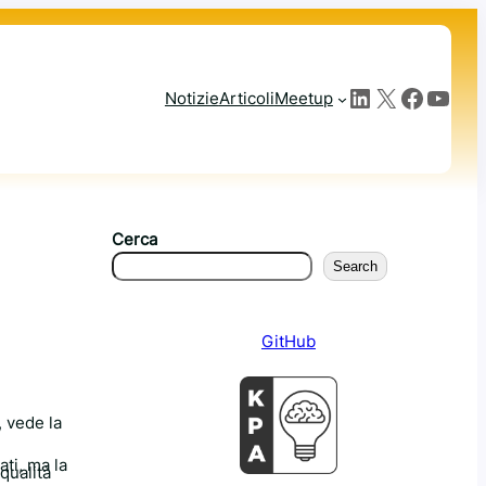
LinkedIn
X
Facebook
YouTube
Notizie
Articoli
Meetup
Cerca
Search
GitHub
vede la
ati, ma la
qualità