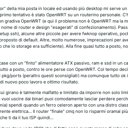
or” della mia posta in locale ed usando più desktop mi serve un
il primo tentativo è stato OpenWRT su un routerino personale. C
 non gradiva OpenWRT (e qui il problema non è OpenWRT ma la 
 nome di router e design “esagerati” di confezionamento). Pas
tup ssh), alcune altre piccole per avere fwknop operativo, poc
 proposto di default. Altre, molto numerose, imprecazioni per a
he lo storage era sufficiente). Alla fine quasi tutto a posto, n
case con un “finto” alimentatore ATX passivo, ram e ssd in un c
tutto a posto, contro le ore perse con OpenWRT. Col tempo deci
 pkg/ports (peraltro questi sconsigliati) ma comunque tutto ok 
di nuovo poco lavoro e ottimo risultato.
i girano è talmente malfatto e limitato da imporre non solo limit
ena vuoi uscire dai binari puoi comodamente lasciar perdere perch
mnia) spendi quando un ferro celeron aperto con una distro class
ente elettrica… Il router “finale” cmq non lo risparmi oramai pi
he ti da il tuo ISP quindi…