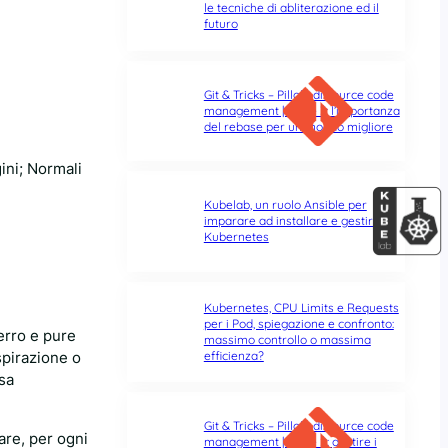
le tecniche di abliterazione ed il
futuro
Git & Tricks – Pillole di source code
management | Parte 3: l’importanza
del rebase per un mondo migliore
ini; Normali
Kubelab, un ruolo Ansible per
imparare ad installare e gestire
Kubernetes
Kubernetes, CPU Limits e Requests
per i Pod, spiegazione e confronto:
erro e pure
massimo controllo o massima
efficienza?
spirazione o
sa
Git & Tricks – Pillole di source code
are, per ogni
management | Parte 2: gestire i