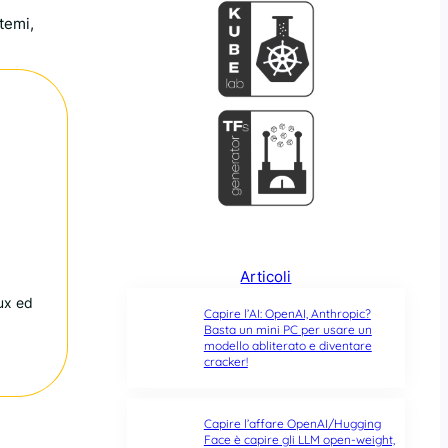
temi,
Articoli
nux ed
Capire l’AI: OpenAI, Anthropic?
Basta un mini PC per usare un
modello abliterato e diventare
cracker!
Capire l’affare OpenAI/Hugging
Face è capire gli LLM open-weight,