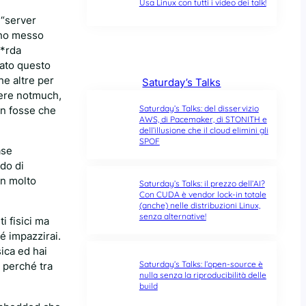
Usa Linux con tutti i video dei talk!
 “server
’ho messo
m*rda
sato questo
he altre per
Saturday’s Talks
vere notmuch,
Saturday’s Talks: del disservizio
on fosse che
AWS, di Pacemaker, di STONITH e
dell’illusione che il cloud elimini gli
SPOF
ase
do di
in molto
Saturday’s Talks: il prezzo dell’AI?
Con CUDA è vendor lock-in totale
(anche) nelle distribuzioni Linux,
senza alternative!
i fisici ma
é impazzirai.
ica ed hai
Saturday’s Talks: l’open-source è
ù perché tra
nulla senza la riproducibilità delle
build