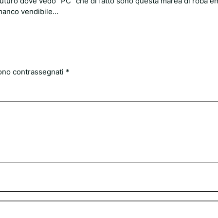
turo dove vedo “PC” che di fatto sono questa marea di roba 
manco vendibile…
sono contrassegnati
*