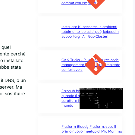
commit con empatia
Installare Kubernetes in ambienti
totalmente isolati si può, kubeadm
supporta gli Air Gap Cluster!
i quel
mente perché
Git & Tricks – Pillole di source code
o installato
management | Parte 1: un ambiente
rebbe stata
confortevole
 il DNS, o un
iserver. Ma
Errori di battitura nel terminale:
, sostituire
quando il typo di un singolo
carattere fa tutta la differenza del
mondo
Platform Bloody Platform: ecco il
primo nuovo meetup di Mia Mamma