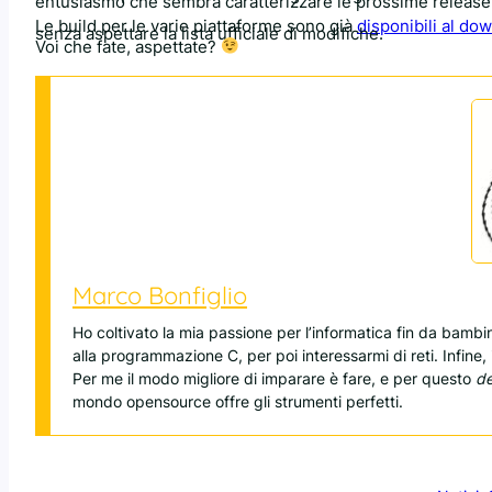
entusiasmo che sembra caratterizzare le prossime release
Le build per le varie piattaforme sono già
disponibili al do
senza aspettare la lista ufficiale di modifiche.
Voi che fate, aspettate?
Marco Bonfiglio
Ho coltivato la mia passione per l’informatica fin da bamb
alla programmazione C, per poi interessarmi di reti. Infine,
Per me il modo migliore di imparare è fare, e per questo
d
mondo opensource offre gli strumenti perfetti.