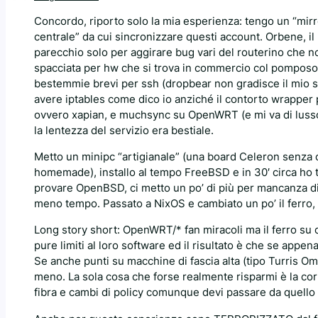
Concordo, riporto solo la mia esperienza: tengo un “mirr
centrale” da cui sincronizzare questi account. Orbene, 
parecchio solo per aggirare bug vari del routerino che
spacciata per hw che si trova in commercio col pomposo
bestemmie brevi per ssh (dropbear non gradisce il mio se
avere iptables come dico io anziché il contorto wrapper
ovvero xapian, e muchsync su OpenWRT (e mi va di lusso c
la lentezza del servizio era bestiale.
Metto un minipc “artigianale” (una board Celeron senza 
homemade), installo al tempo FreeBSD e in 30′ circa ho 
provare OpenBSD, ci metto un po’ di più per mancanza di
meno tempo. Passato a NixOS e cambiato un po’ il ferro, 
Long story short: OpenWRT/* fan miracoli ma il ferro su cu
pure limiti al loro software ed il risultato è che se app
Se anche punti su macchine di fascia alta (tipo Turris O
meno. La sola cosa che forse realmente risparmi è la corr
fibra e cambi di policy comunque devi passare da quello c