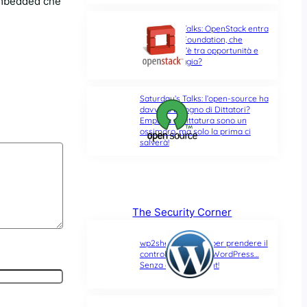
embedded che
Saturday’s Talks: OpenStack entra
nella Linux Foundation, che
differenza c’è tra opportunità e
ultima spiaggia?
Saturday’s Talks: l’open-source ha
davvero bisogno di Dittatori?
Empatia e Dittatura sono un
ossimoro, ma solo la prima ci
salverà!
The Security Corner
wp2shell: due CVE per prendere il
controllo di un sito WordPress…
Senza alcun account!