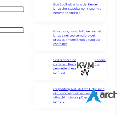
Bad Epoll, altra falla del Kernel
Linux che, stavolta, non risparmia
nemmeno Android
GhostLock, nuova falla nel Kernel
Linux e nel suo semaforo dei
processi (mutex): root e fuga dai
container
Sedici anni e non sentirli: Januscape
colpisce il Kernel Linux e KVM, e
permette di eseguire codice
sull’host
I repository AUR di Arch Linux sono
di nuovo nei guai per uno degli
attacchi malware più estesi di
sempre