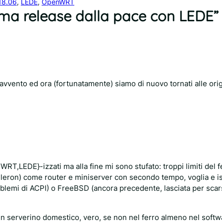
18.06
, 
LEDE
, 
OpenWRT
ima release dalla pace con LEDE”
avvento ed ora (fortunatamente) siamo di nuovo tornati alle orig
,LEDE}-izzati ma alla fine mi sono stufato: troppi limiti del f
celeron) come router e miniserver con secondo tempo, voglia e i
blemi di ACPI) o FreeBSD (ancora precedente, lasciata per scar
 serverino domestico, vero, se non nel ferro almeno nel softw