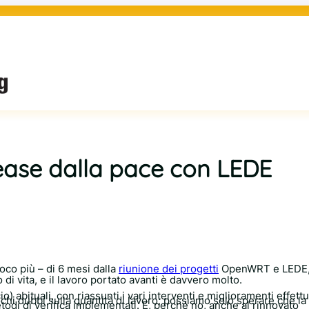
ease dalla pace con LEDE
poco più – di 6 mesi dalla
riunione dei progetti
OpenWRT e LEDE, 
i vita, e il lavoro portato avanti è davvero molto.
io) abituali, con riassunti i vari interventi e miglioramenti effettu
chi dubbi sulla quantità di lavoro; possiamo solo sperare che la 
metodi di verifica implementati. E, perché no, anche al rinnovato