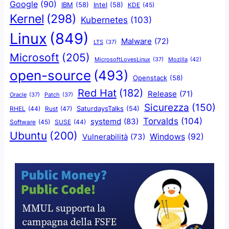
Google
(90)
IBM
(58)
Intel
(58)
KDE
(45)
Kernel
(298)
Kubernetes
(103)
Linux
(849)
Malware
(72)
LTS
(37)
Microsoft
(205)
Mozilla
(42)
MicrosoftLovesLinux
(37)
open-source
(493)
Openstack
(58)
Red Hat
(182)
Release
(71)
Oracle
(37)
Patch
(37)
Sicurezza
(150)
SaturdaysTalks
(54)
Rust
(47)
RHEL
(44)
Torvalds
(104)
systemd
(83)
Software
(45)
SUSE
(44)
Ubuntu
(200)
Windows
(92)
Vulnerabilità
(73)