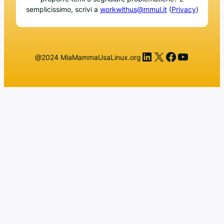
semplicissimo, scrivi a
workwithus@mmul.it
(
Privacy
)
LinkedIn
X
Facebook
YouTub
@2024 MiaMammaUsaLinux.org