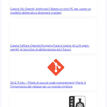
Capire l’AI: OpenAI, Anthropic? Basta un mini PC per usare un
modello abliterato e diventare cracker!
Capire l’affare OpenAI/Hugging Face è capire gli LLM open-
weight, le tecniche di abliterazione ed il futuro
Git & Tricks – Pillole di source code management | Parte 3:
l’importanza del rebase per un mondo migliore