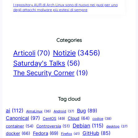
I repository AUR di Arch Linux sono di nuovo nei guai per uno
degli attacchi malware più estesi di sempre
Categories
Notizie
(3456)
Articoli
(70)
Saturday's Talks
(56)
The Security Corner
(19)
Tag cloud
ai
(112)
Bug
(89)
AlmaLinux
(36)
Android
(37)
Canonical
(97)
Cloud
(64)
CentOS
(49)
codice
(38)
Debian
(115)
container
(54)
Controversia
(51)
desktop
(37)
GitHub
(85)
docker
(66)
Fedora
(69)
Firefox
(41)