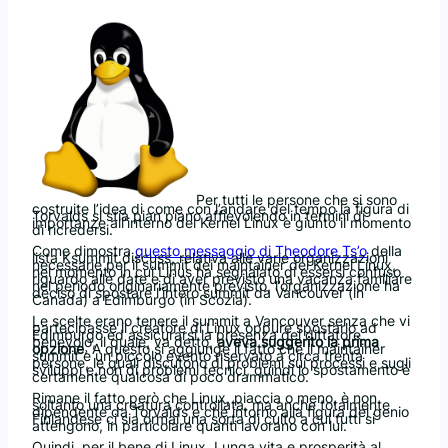
Per tutti le persone che si sono
costruite l’idea di come con l’andare del tempo la figura di
Torvalds si stia pian piano affievolendo in termini di
importanze all’interno del Kernel Linux è giunto il momento
di ricredersi.
Come dimostra
questo messaggio di Theodore Ts’o
della
lista Ksummit.discuss, relativa alle varie organizzazioni
necessarie per il summit dei maintainer del Kernel Linux,
nel momento in cui Linus ha segnalato di essersi confuso
riguardo alle date e di aver previsto una vacanza familiare
nel periodo originariamente previsto, l’organizzazione ha
deciso di spostare l’intero summit da Vancouver (in
Canada) a Edimburgo (in Scozia).
Le scelte erano tenere il summit a Vancouver senza che vi
partecipasse il creatore di Linux oppure spostarlo ad
Edimburgo ed assicurarsi la presenza del dittatore
benevolo, il quale, va detto,
aveva suggerito la prima
opzione
. A questo si aggiunge il fatto che il maintainer
summit è un piccolo evento riservato a circa trenta
persone, le quali discutono di problemi sui processi e sugli
sviluppi e non di problemi tecnici, quindi lo spostamento è
certamente qualcosa di poco drammatico.
Rimane il fatto però che Linux, piaccia o meno, è non
soltanto una creatura controllata, ma anche totalmente
dipendente da Torvalds e che intorno alla figura del genio
Finlandese ci sia ormai una sorta di culto a cui tutti si
attengono, in particolare quanti lavorano con lui.
Quindi, per il bene di Linux, Lunga vita e prosperità al