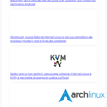
Bad Epoll, altra falla del Kernel Linux che, stavolta, non risparmia
nemmeno Android
GhostLock, nuova falla nel Kernel Linux e nel suo semaforo dei
processi (mutex): root e fuga dai container
Sedici anni e non sentirli: Januscape colpisce il Kernel Linux e
KVM, e permette di eseguire codice sull’host