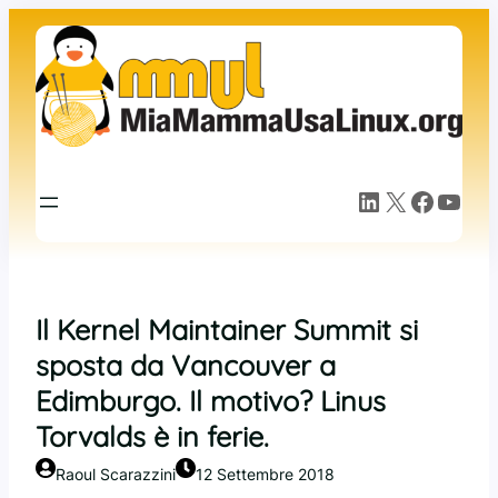
Vai
al
contenuto
LinkedIn
X
Facebook
YouTube
Il Kernel Maintainer Summit si
sposta da Vancouver a
Edimburgo. Il motivo? Linus
Torvalds è in ferie.
Raoul Scarazzini
12 Settembre 2018