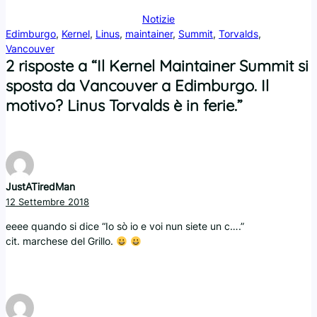
Notizie
Edimburgo
, 
Kernel
, 
Linus
, 
maintainer
, 
Summit
, 
Torvalds
, 
Vancouver
2 risposte a “Il Kernel Maintainer Summit si
sposta da Vancouver a Edimburgo. Il
motivo? Linus Torvalds è in ferie.”
JustATiredMan
12 Settembre 2018
eeee quando si dice “Io sò io e voi nun siete un c….”
cit. marchese del Grillo.