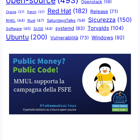
open-source
(493)
Openstack
(58)
Red Hat
(182)
Release
(71)
Oracle
(37)
Patch
(37)
Sicurezza
(150)
SaturdaysTalks
(54)
Rust
(47)
RHEL
(44)
Torvalds
(104)
systemd
(83)
Software
(45)
SUSE
(44)
Ubuntu
(200)
Windows
(92)
Vulnerabilità
(73)