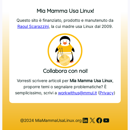
Mia Mamma Usa Linux!
Questo sito è finanziato, prodotto e manutenuto da
Raoul Scarazzini
, la cui madre usa Linux dal 2009.
Collabora con noi!
Vorresti scrivere articoli per
Mia Mamma Usa Linux
,
proporre temi o segnalare problematiche? È
semplicissimo, scrivi a
workwithus@mmul.it
(
Privacy
)
LinkedIn
X
Facebook
YouTub
@2024 MiaMammaUsaLinux.org