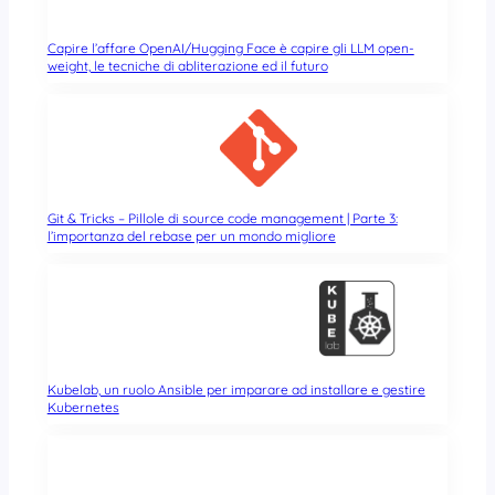
Capire l’affare OpenAI/Hugging Face è capire gli LLM open-
weight, le tecniche di abliterazione ed il futuro
Git & Tricks – Pillole di source code management | Parte 3:
l’importanza del rebase per un mondo migliore
Kubelab, un ruolo Ansible per imparare ad installare e gestire
Kubernetes