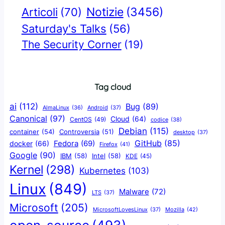
Notizie
(3456)
Articoli
(70)
Saturday's Talks
(56)
The Security Corner
(19)
Tag cloud
ai
(112)
Bug
(89)
AlmaLinux
(36)
Android
(37)
Canonical
(97)
Cloud
(64)
CentOS
(49)
codice
(38)
Debian
(115)
container
(54)
Controversia
(51)
desktop
(37)
GitHub
(85)
docker
(66)
Fedora
(69)
Firefox
(41)
Google
(90)
IBM
(58)
Intel
(58)
KDE
(45)
Kernel
(298)
Kubernetes
(103)
Linux
(849)
Malware
(72)
LTS
(37)
Microsoft
(205)
Mozilla
(42)
MicrosoftLovesLinux
(37)