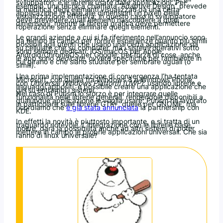
sviluppatori, e le librerie usate dalle applicazioni. Per
esempio, una tecnica chiamata “Adaptive Design” prevede
la modifica degli elementi visualizzati da una certa
applicazione in base alle dimensioni (in pixel) della
visualizzazione effettiva; in questo caso lo sviluppatore
deve prevedere quali elementi nascondere a quali
dimensioni, mentre la libreria grafica deve permettere
l’operazione senza eliminare quegli elementi.
Le grandi aziende a cui si fa riferimento nell’annuncio sono
da tempo in campo per fornire esperienze quanto più simili
possibili agli utenti che usano una certa applicazione sia
su cellulare che su computer, ma i sistemi operativi sotto
sono sempre dedicati: iOS/macOS per Apple,
Android/ChromeOS per Google; per forza di cose, anche
le app sono
dedicate
, ovvero specifiche per l’ambiente in
cui girano e che siano studiate per sembrare uguali (o
simili).
Una prima implementazione di convergenza l’ha tentata
Microsoft, con quella tra Windows 8 e Windows Phone,
con
Universal Windows Platform (UWP)
: usando librerie e
linguaggi appositi, è possibile creare una applicazione che
giri su entrambi i sistemi.
Nel caso di Purism lo sforzo è per integrare quelle
funzionalità nelle librerie generali, rendendole disponibili a
qualunque applicazione le voglia usare; Purism ha lavorato
in particolare sulle librerie GTK+, quelle per GNOME, ma
ricordiamo che
è già stata annunciata
la partnership con
KDE.
In effetti la novità è piuttosto importante, e si tratta di un
traguardo notevole. L’integrazione con le librerie base,
inoltre, darà la possibilità anche ad altri sistemi di poter
mettere in campo le proprie applicazioni universali. Che sia
l’anno di linux universale?