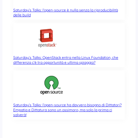
Saturday’s Talks: l’open-source è nulla senza la riproducibilità
delle build
Saturday’s Talks: OpenStack entra nella Linux Foundation, che
differenza c’è tra opportunità e ultima spiaggia?
Saturday’s Talks: l’open-source ha davvero bisogno di Dittatori?
Empatia e Dittatura sono un ossimoro, ma solo la prima ci
salverà!