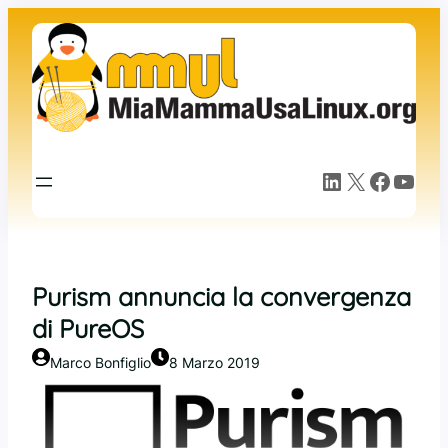
Vai
al
contenuto
LinkedIn
X
Facebook
YouTube
Purism annuncia la convergenza
di PureOS
Marco Bonfiglio
8 Marzo 2019