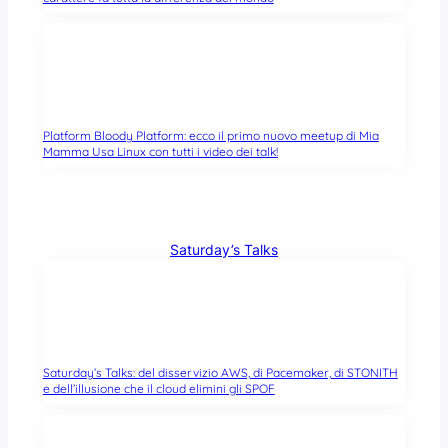
Platform Bloody Platform: ecco il primo nuovo meetup di Mia
Mamma Usa Linux con tutti i video dei talk!
Saturday’s Talks
Saturday’s Talks: del disservizio AWS, di Pacemaker, di STONITH
e dell’illusione che il cloud elimini gli SPOF