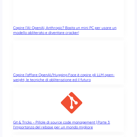
Capire l’AI: OpenAI, Anthropic? Basta un mini PC per usare un
modello abliterato e diventare cracker!
Capire l’affare OpenAI/Hugging Face è capire gli LLM open-
weight, le tecniche di abliterazione ed il futuro
Git & Tricks – Pillole di source code management | Parte 3:
l’importanza del rebase per un mondo migliore