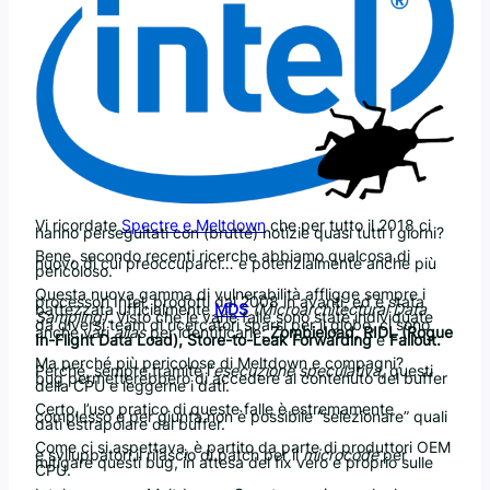
Vi ricordate
Spectre e Meltdown
che per tutto il 2018 ci
hanno perseguitati con (brutte) notizie quasi tutti i giorni?
Bene, secondo recenti ricerche abbiamo qualcosa di
nuovo di cui preoccuparci… e potenzialmente anche più
pericoloso.
Questa nuova gamma di vulnerabilità affligge sempre i
processori Intel, prodotti dal 2008 in avanti, ed è stata
battezzata ufficialmente
MDS
(Microarchitectural Data
Sampling)
. Visto che le varie falle sono state individuate
da diversi team di ricercatori sparsi per il globo, ci sono
anche vari
alias
per identificarle:
Zombieload, RIDL (Rogue
In-Flight Data Load), Store-to-Leak Forwarding
e
Fallout.
Ma perché più pericolose di Meltdown e compagni?
Perché, sempre tramite l’
esecuzione speculativa
, questi
bug permetterebbero di accedere al contenuto del buffer
della CPU e leggerne i dati.
Certo, l’uso pratico di queste falle è estremamente
complesso e per giunta non è possibile “selezionare” quali
dati estrapolare dal buffer.
Come ci si aspettava, è partito da parte di produttori OEM
e sviluppatori il rilascio di patch per il
microcode
per
mitigare questi bug, in attesa del fix vero e proprio sulle
CPU.