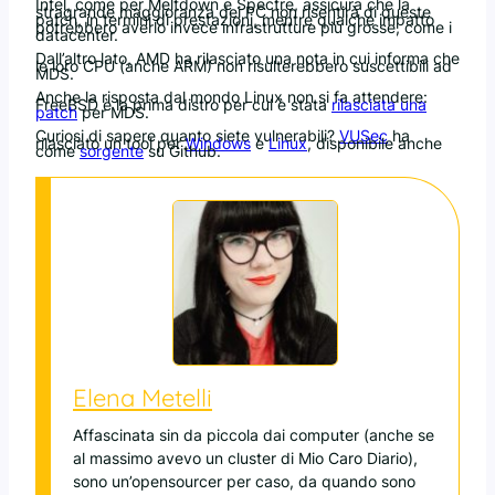
Intel, come per Meltdown e Spectre, assicura che la
stragrande maggioranza dei PC non risentirà di queste
patch, in termini di prestazioni, mentre qualche impatto
potrebbero averlo invece infrastrutture più grosse, come i
datacenter.
Dall’altro lato, AMD ha rilasciato una nota in cui informa che
le loro CPU (anche ARM) non risulterebbero suscettibili ad
MDS.
Anche la risposta dal mondo Linux non si fa attendere:
FreeBSD è la prima distro per cui è stata
rilasciata una
patch
per MDS.
Curiosi di sapere quanto siete vulnerabili?
VUSec
ha
rilasciato un tool per
Windows
e
Linux
, disponibile anche
come
sorgente
su Github.
Elena Metelli
Affascinata sin da piccola dai computer (anche se
al massimo avevo un cluster di Mio Caro Diario),
sono un’opensourcer per caso, da quando sono