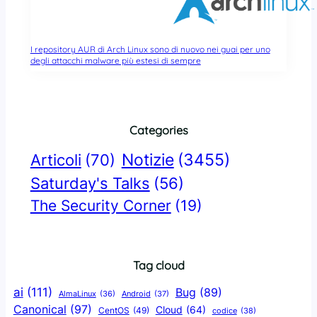
I repository AUR di Arch Linux sono di nuovo nei guai per uno
degli attacchi malware più estesi di sempre
Categories
Notizie
(3455)
Articoli
(70)
Saturday's Talks
(56)
The Security Corner
(19)
Tag cloud
ai
(111)
Bug
(89)
AlmaLinux
(36)
Android
(37)
Canonical
(97)
Cloud
(64)
CentOS
(49)
codice
(38)