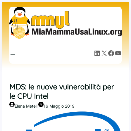
Vai
al
contenuto
LinkedIn
X
Facebook
YouTube
MDS: le nuove vulnerabilità per
le CPU Intel
Elena Metelli
16 Maggio 2019