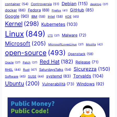
Debian
(115)
container
(54)
Controversia
(51)
desktop
(37)
GitHub
(85)
docker
(66)
Fedora
(69)
Firefox
(41)
Google
(90)
IBM
(58)
Intel
(58)
KDE
(45)
Kernel
(298)
Kubernetes
(103)
Linux
(849)
Malware
(72)
LTS
(37)
Microsoft
(205)
Mozilla
(42)
MicrosoftLovesLinux
(37)
open-source
(493)
Openstack
(58)
Red Hat
(182)
Release
(71)
Oracle
(37)
Patch
(37)
Sicurezza
(150)
SaturdaysTalks
(54)
Rust
(47)
RHEL
(44)
Torvalds
(104)
systemd
(83)
Software
(45)
SUSE
(44)
Ubuntu
(200)
Windows
(92)
Vulnerabilità
(73)