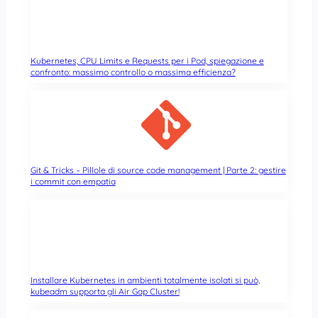
Kubernetes, CPU Limits e Requests per i Pod, spiegazione e
confronto: massimo controllo o massima efficienza?
Git & Tricks – Pillole di source code management | Parte 2: gestire
i commit con empatia
Installare Kubernetes in ambienti totalmente isolati si può,
kubeadm supporta gli Air Gap Cluster!