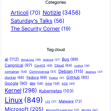
Categories
Notizie
(3456)
Articoli
(70)
Saturday's Talks
(56)
The Security Corner
(19)
Tag cloud
ai
(112)
Bug
(89)
AlmaLinux
(36)
Android
(37)
Canonical
(97)
Cloud
(64)
CentOS
(49)
codice
(38)
Debian
(115)
container
(54)
Controversia
(51)
desktop
(37)
GitHub
(85)
docker
(66)
Fedora
(69)
Firefox
(41)
Google
(90)
IBM
(58)
Intel
(58)
KDE
(45)
Kernel
(298)
Kubernetes
(103)
Linux
(849)
Malware
(72)
LTS
(37)
Microsoft
(205)
Mozilla
(42)
MicrosoftLovesLinux
(37)