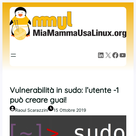
Vai
al
contenuto
LinkedIn
X
Facebook
YouTube
Vulnerabilità in sudo: l’utente -1
può creare guai!
Raoul Scarazzini
15 Ottobre 2019