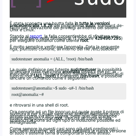
È stata scoperta una brutta falla
in tutte le versioni
precedenti alla 1.8.28
del programma
sudo
, standard de-
facto per l’elevazione dei privilegi all’interno dei sistemi
Unix e Linux.
Stando al
report
, la falla consentirebbe di sfruttare uno
user id
atipico, nella fattispecie
-1
(oppure
4294967295
)
per eseguire comandi come utente
root
.
È molto semplice verificare l’anomalia. Data la seguente
riga, piuttosto comune, all’interno del file
/etc/sudoers
:
sudotestuser anomalia = (ALL, !root) /bin/bash
La quale definisce per l’utente
sudotestuser
la possibilità
di lanciare dalla macchina
anomalia
(ossia il mio pc, la
macchina su cui sto lavorando) tramite tutti gli utenti al di
fuori di root
(ALL, !root)
il comando
/bin/bash
, è possibile
lanciare un comando come il seguente:
sudotestuser@anomalia:~$ sudo -u#-1 /bin/bash

root@anomalia:~#
e ritrovarsi in una shell di root.
Ora pensate ad un file innocuo sul quale avete il potere di
scrittura e per il quale siete stati abilitati mediante
sudo
all’esecuzione via altro utente, bene quel file potrebbe
essere eseguito come
root
. Vien da sé come la falla
spalanchi le porte ad ogni tipo di violazione possibile ed
immaginabile.
Come sempre in questi casi sono già stati predisposti i
pacchetti correttivi, ed appena installata la nuova versione
di sudo il sistema torna a comportarsi come atteso: