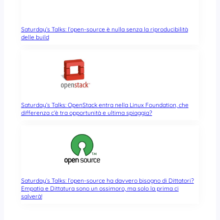
Saturday’s Talks: l’open-source è nulla senza la riproducibilità
delle build
Saturday’s Talks: OpenStack entra nella Linux Foundation, che
differenza c’è tra opportunità e ultima spiaggia?
Saturday’s Talks: l’open-source ha davvero bisogno di Dittatori?
Empatia e Dittatura sono un ossimoro, ma solo la prima ci
salverà!