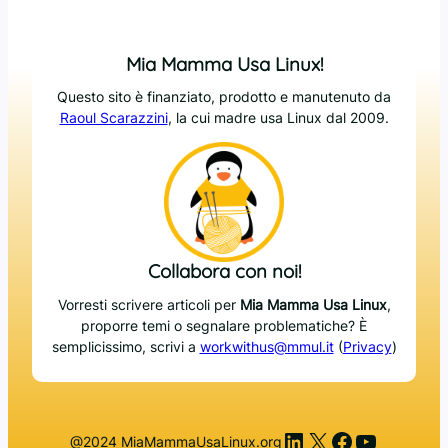
Mia Mamma Usa Linux!
Questo sito è finanziato, prodotto e manutenuto da
Raoul Scarazzini
, la cui madre usa Linux dal 2009.
Collabora con noi!
Vorresti scrivere articoli per
Mia Mamma Usa Linux
,
proporre temi o segnalare problematiche? È
semplicissimo, scrivi a
workwithus@mmul.it
(
Privacy
)
LinkedIn
X
Facebook
YouTub
@2024 MiaMammaUsaLinux.org