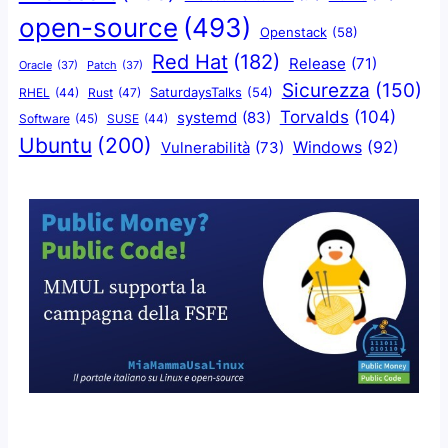
open-source
(493)
Openstack
(58)
Red Hat
(182)
Release
(71)
Oracle
(37)
Patch
(37)
Sicurezza
(150)
SaturdaysTalks
(54)
Rust
(47)
RHEL
(44)
Torvalds
(104)
systemd
(83)
Software
(45)
SUSE
(44)
Ubuntu
(200)
Windows
(92)
Vulnerabilità
(73)