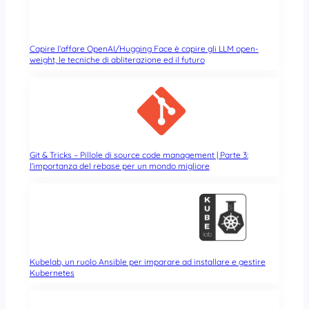
Capire l’affare OpenAI/Hugging Face è capire gli LLM open-
weight, le tecniche di abliterazione ed il futuro
Git & Tricks – Pillole di source code management | Parte 3:
l’importanza del rebase per un mondo migliore
Kubelab, un ruolo Ansible per imparare ad installare e gestire
Kubernetes