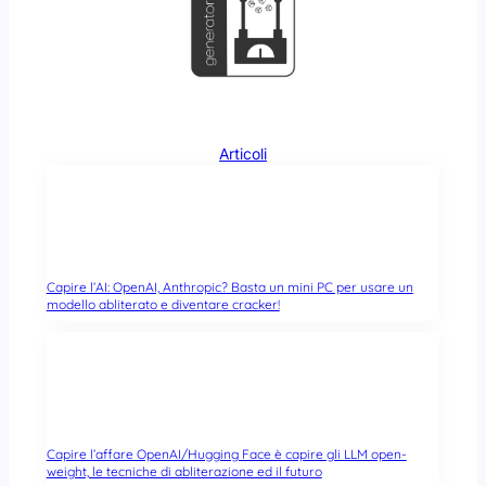
Articoli
Capire l’AI: OpenAI, Anthropic? Basta un mini PC per usare un
modello abliterato e diventare cracker!
Capire l’affare OpenAI/Hugging Face è capire gli LLM open-
weight, le tecniche di abliterazione ed il futuro