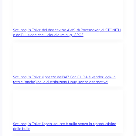
Saturday’s Talks: del disservizio AWS, di Pacemaker, di STONITH
e dell’illusione che il cloud elimini gli SPOF
Saturday’s Talks: il prezzo dell’AI? Con CUDA è vendor lock-in
totale (anche) nelle distribuzioni Linux, senza alternative!
Saturday’s Talks: l’open-source è nulla senza la riproducibilità
delle build