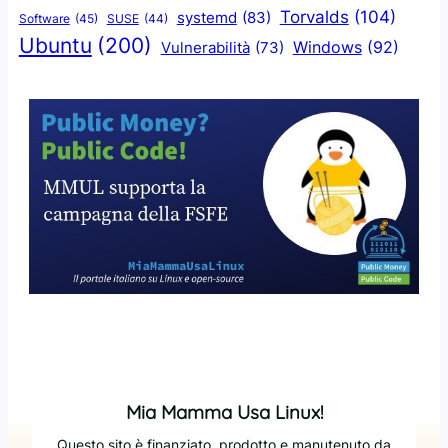
Torvalds
(104)
systemd
(83)
Software
(45)
SUSE
(44)
Ubuntu
(200)
Windows
(92)
Vulnerabilità
(73)
Mia Mamma Usa Linux!
Questo sito è finanziato, prodotto e manutenuto da