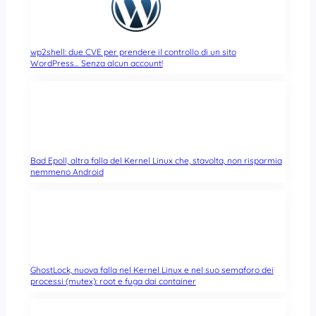
wp2shell: due CVE per prendere il controllo di un sito
WordPress… Senza alcun account!
Bad Epoll, altra falla del Kernel Linux che, stavolta, non risparmia
nemmeno Android
GhostLock, nuova falla nel Kernel Linux e nel suo semaforo dei
processi (mutex): root e fuga dai container