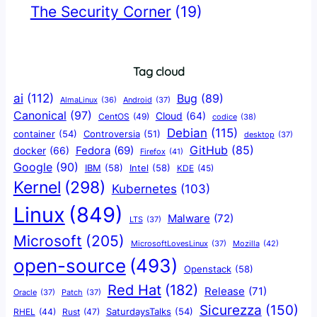
The Security Corner
(19)
Tag cloud
ai
(112)
Bug
(89)
AlmaLinux
(36)
Android
(37)
Canonical
(97)
Cloud
(64)
CentOS
(49)
codice
(38)
Debian
(115)
container
(54)
Controversia
(51)
desktop
(37)
GitHub
(85)
docker
(66)
Fedora
(69)
Firefox
(41)
Google
(90)
IBM
(58)
Intel
(58)
KDE
(45)
Kernel
(298)
Kubernetes
(103)
Linux
(849)
Malware
(72)
LTS
(37)
Microsoft
(205)
Mozilla
(42)
MicrosoftLovesLinux
(37)
open-source
(493)
Openstack
(58)
Red Hat
(182)
Release
(71)
Oracle
(37)
Patch
(37)
Sicurezza
(150)
SaturdaysTalks
(54)
Rust
(47)
RHEL
(44)