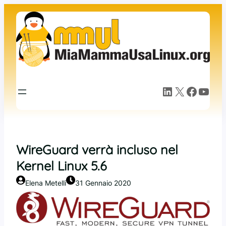
Vai
al
contenuto
LinkedIn
X
Facebook
YouTube
WireGuard verrà incluso nel
Kernel Linux 5.6
Elena Metelli
31 Gennaio 2020