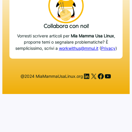
Collabora con noi!
Vorresti scrivere articoli per
Mia Mamma Usa Linux
,
proporre temi o segnalare problematiche? È
semplicissimo, scrivi a
workwithus@mmul.it
(
Privacy
)
LinkedIn
X
Facebook
YouTub
@2024 MiaMammaUsaLinux.org