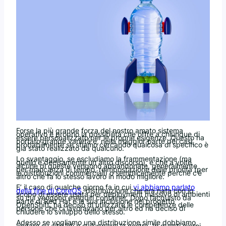
Forse la più grande forza del nostro amato sistema
operativo è proprio la possibilità che offre a chiunque di
essere personalizzato per le proprie esigenze. Questo ha
portato grande varietà e, nella maggior parte dei casi,
probabilmente se stiamo cercando qualcosa di specifico è
già stato realizzato da qualcuno.
Lo svantaggio, se escludiamo la frammentazione (ma
quello è decisamente un altro discorso), è che a volte
alcune di queste vengono abbandonate, generalmente
per mancanza di tempo, reimpostazione delle priorità (per
le distribuzioni commerciali) o semplicemente perchè c’è
altro che fa lo stesso lavoro in modo migliore.
E’ il caso di qualche giorno fa in cui
vi abbiamo parlato
della fine di CoreOS
, distribuzione che era nata con lo
scopo di essere usata per deployment massivo di ambienti
su cui vengono eseguiti container. Dopo l’acquisto da
parte di Red Hat e la sua inclusione nel progetto
OpenShift, ha deciso di utilizzare le competenze delle
persone che ci lavoravano per altro ed ha deciso di
chiudere lo sviluppo dello stesso.
Adesso se vogliamo una distribuzione simile dobbiamo
andare su altri lidi o svilupparci la nostra. In questi giorni