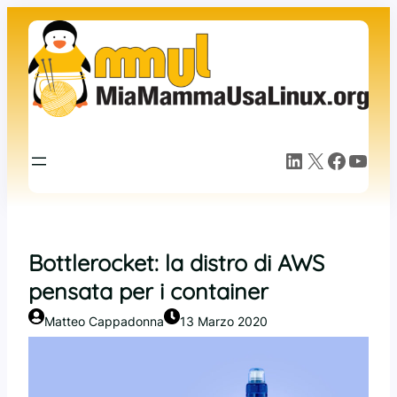
Vai
al
contenuto
LinkedIn
X
Facebook
YouTube
Bottlerocket: la distro di AWS
pensata per i container
Matteo Cappadonna
13 Marzo 2020