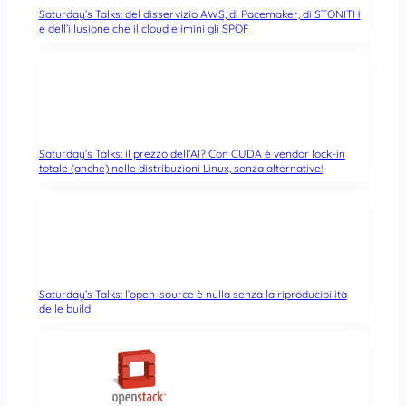
Saturday’s Talks: del disservizio AWS, di Pacemaker, di STONITH
e dell’illusione che il cloud elimini gli SPOF
Saturday’s Talks: il prezzo dell’AI? Con CUDA è vendor lock-in
totale (anche) nelle distribuzioni Linux, senza alternative!
Saturday’s Talks: l’open-source è nulla senza la riproducibilità
delle build