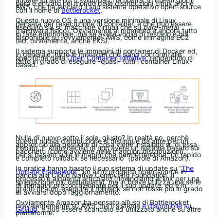
però è entrato nel mondo delle distribuzioni Linux anche
AWS, che ha lanciato il suo sistema operativo open-source
con il nome di
Bottlerocket
.
Questo nuovo OS è una versione minimale di Linux
pensata per l’esecuzione di container, e che può essere
eseguito sia su macchine virtuali che su
bare-metal
(hardware fisico). Ovviamente al momento è ancora tutto
in fase embrionale, ma se avete voglia di testarlo è già
disponibile su -ovviamente- AWS, come immagine EC2
(ed, ovviamente, anche EKS).
Il sistema supporta le immagini di container di Docker ed,
in generale, tutte le immagini che siano conformi alle
specifiche della
Open Container Initiative
, rendendolo di
fatto in grado di eseguire -quasi- tutti i container Linux-
based.
Nulla di nuovo sotto il sole, giusto? In realtà no, perchè
questa nuova distribuzione si distingue da altre per un
approccio alla gestione di cosa viene installato su di essa
insolito. E’ stato deciso di non avere un sistema basato sui
pacchetti (come avviene nelle maggiori distribuzioni),
bensì basato sulle immagini che permetterebbe “un rapido
e completo rollback se necessario” (parole di Amazon).
In pratica hanno basato il suo sistema di update su “
The
Update Framework
“, un altro progetto open-source in
pancia alla Cloud Native Computing Foundation. Il
processo è alquanto articolato (rimandiamo al link per una
spiegazione più dettagliata), ma in breve utilizza una serie
di immagini preconfezionate per il suo update, ed è in
grado di auto-eseguire il rollback se non fosse più in grado
di avviarsi dopo l’aggiornamento.
Ovviamente Amazon ha pensato all’uso di Bottlerocket
prevalentemente su AWS, ma il sistema
è disponibile su
GitHub
, e può essere scaricato ed utilizzato anche su altre
piattaforme.