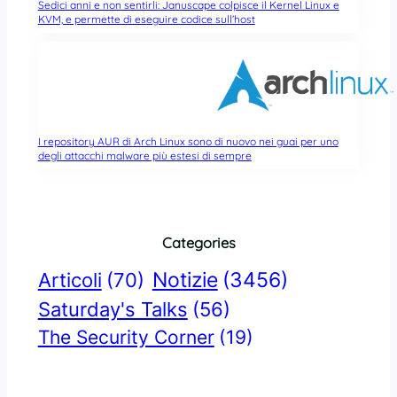
Sedici anni e non sentirli: Januscape colpisce il Kernel Linux e
KVM, e permette di eseguire codice sull’host
I repository AUR di Arch Linux sono di nuovo nei guai per uno
degli attacchi malware più estesi di sempre
Categories
Notizie
(3456)
Articoli
(70)
Saturday's Talks
(56)
The Security Corner
(19)