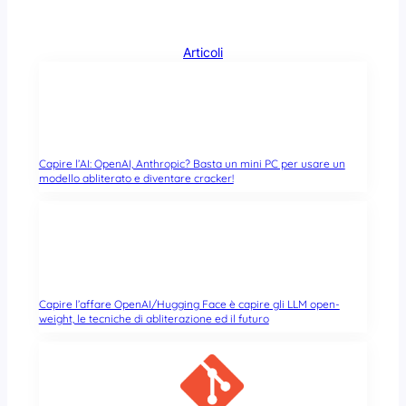
Articoli
Capire l’AI: OpenAI, Anthropic? Basta un mini PC per usare un
modello abliterato e diventare cracker!
Capire l’affare OpenAI/Hugging Face è capire gli LLM open-
weight, le tecniche di abliterazione ed il futuro