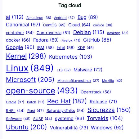
Tag cloud
ai
(112)
Bug
(89)
AlmaLinux
(36)
Android
(37)
Canonical
(97)
Cloud
(64)
CentOS
(49)
codice
(38)
Debian
(115)
container
(54)
Controversia
(51)
desktop
(37)
GitHub
(85)
docker
(66)
Fedora
(69)
Firefox
(41)
Google
(90)
IBM
(58)
Intel
(58)
KDE
(45)
Kernel
(298)
Kubernetes
(103)
Linux
(849)
Malware
(72)
LTS
(37)
Microsoft
(205)
Mozilla
(42)
MicrosoftLovesLinux
(37)
open-source
(493)
Openstack
(58)
Red Hat
(182)
Release
(71)
Oracle
(37)
Patch
(37)
Sicurezza
(150)
SaturdaysTalks
(54)
Rust
(47)
RHEL
(44)
Torvalds
(104)
systemd
(83)
Software
(45)
SUSE
(44)
Ubuntu
(200)
Windows
(92)
Vulnerabilità
(73)