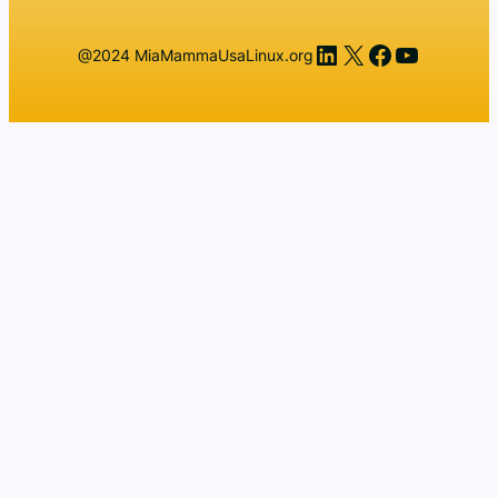
LinkedIn
X
Facebook
YouTub
@2024 MiaMammaUsaLinux.org