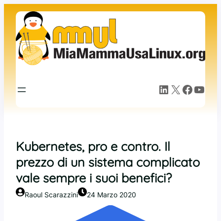
Vai
al
contenuto
LinkedIn
X
Facebook
YouTube
Kubernetes, pro e contro. Il
prezzo di un sistema complicato
vale sempre i suoi benefici?
Raoul Scarazzini
24 Marzo 2020