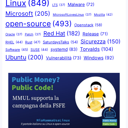
Linux
(849)
Malware
(72)
LTS
(37)
Microsoft
(205)
Mozilla
(42)
MicrosoftLovesLinux
(37)
open-source
(493)
Openstack
(58)
Red Hat
(182)
Release
(71)
Oracle
(37)
Patch
(37)
Sicurezza
(150)
SaturdaysTalks
(54)
Rust
(47)
RHEL
(44)
Torvalds
(104)
systemd
(83)
Software
(45)
SUSE
(44)
Ubuntu
(200)
Windows
(92)
Vulnerabilità
(73)