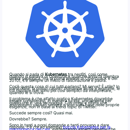
Quando si parla di
Kubernetes
tra neofiti, così come
quando si parlava di OpenStack qualche anno fa (sembra
un’era geologica, ma la prima release di OpenStack è del
2010), c’è sempre un misto di fascinazione e paura.
Cos’è questa cosa di cui tutti parlano? Mi serve? È utile? In
particolare: la posso capire? Domande lecite e legittime, le
cui risposte non sono poi così semplici da interpretare,
quando le si trova.
Il problema è che all’atto pratico Kubernetes dovrebbe
essere considerato, in maniera lucida, unicamente per
quello che è: una tecnologia. Con pregi e difetti che
andrebbero valutati sempre e solo sulla base delle proprie
esigenze, non in base ai trend topic di Twitter.
Succede sempre così? Quasi mai.
Dovrebbe? Sempre.
Sono in tanti a porsi domande e tanti provano a dare
risposte, c’è chi ad esempio
boccia Kubernetes per la
maggioranza dei casi
, evidenzando aspetti negativi che