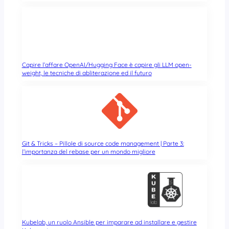
Capire l’affare OpenAI/Hugging Face è capire gli LLM open-
weight, le tecniche di abliterazione ed il futuro
Git & Tricks – Pillole di source code management | Parte 3:
l’importanza del rebase per un mondo migliore
Kubelab, un ruolo Ansible per imparare ad installare e gestire