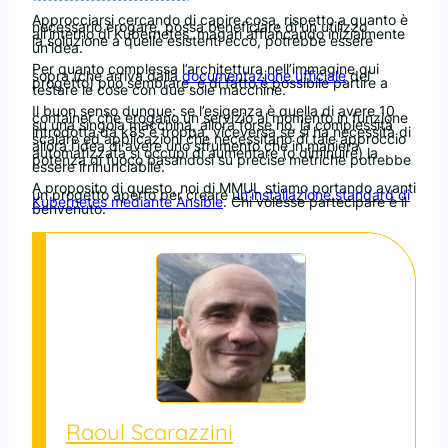
Approcciarsi cercando di capire cosa, rispetto a quanto è
necessario erogare, possa beneficiare di un utilizzo
all’interno di Kubernetes, magari affiancando inizialmente
la soluzione a quelle esistenti ecco, potrebbe essere
un’idea.
Per quanto complessa l’architettura nell’immagine qui
sopra (che arriva dalla
documentazione ufficiale
del
progetto) può sembrare, è di fatto è possibile partire a
testare le cose con due sole macchine.
Il buon senso dunque: se l’esigenza è quella di avere 10
container che erogano un servizio al momento in funzione
su una singola macchina, allora forse no, la complessità
introdotta da k8s è troppa, viceversa se si ha necessità di
scalare ed applicazioni che necessitano di tale approccio
allora l’idea di avere uno strumento che in maniera
automatizzata si occupi di aumentare (o diminuire) la
potenza di fuoco basandosi su precise metriche potrebbe
essere irrinunciabile.
A proposito di questo, noi di MMUL stiamo portando avanti
un progetto aperto per creare
un’installazione standard di
Kubernetes mediante Ansible
. Chi volesse partecipare è il
benvenuto.
Raoul Scarazzini