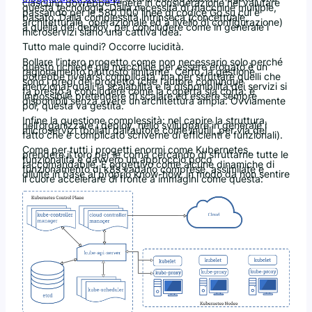
ciascuno dovrebbe tenere in considerazione nel valutare
questa tecnologia. Dalla necessità di macchine multiple,
passando per le 580.000 linee di codice Go su cui è
basato. Dalla complessità intrinseca (concettuale,
architetturale, operazionale ed a livello di configurazione)
a quella dei deploy, per concludere come in generale i
microservizi siano una cattiva idea.
Tutto male quindi? Occorre lucidità.
Bollare l’intero progetto come non necessario solo perché
questo richiede più macchine per essere erogato è un
ragionamento piuttosto limitante. Certo, la gestione
potrebbe rivelarsi complicata, ma per sfruttare quelli che
sono i pregi del progetto (che l’autore comunque
menziona) quali la scalabilità e la disponibilità dei servizi si
fa presto a concludere come la coperta sia corta: è
impossibile pretendere di scalare ed essere sempre
disponibili senza avere un’architettura ampia. Ovviamente
poi, questa va gestita.
Infine la questione complessità: nel capire la struttura,
nell’organizzare i deploy, nello sviluppare in generale i
microservizi (bollati dall’autore come inutili, per via del
fatto che è complicato scriverne di efficienti e funzionali).
Come per tutti i progetti enormi come Kubernetes,
prendere il toro per le corna cercando di sfruttarne tutte le
funzionalità è davvero un approccio poco
raccomandabile. È oggettivo come alcune dinamiche di
funzionamento di k8s vadano comprese, assimilate e
diluite in base al proprio know-how, in modo da non sentire
il cuore accelerare di fronte a immagini come questa: