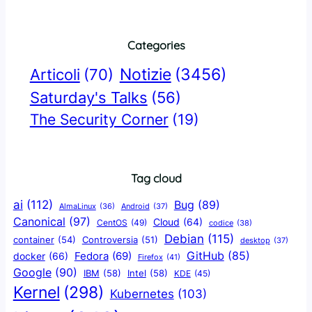
Categories
Notizie
(3456)
Articoli
(70)
Saturday's Talks
(56)
The Security Corner
(19)
Tag cloud
ai
(112)
Bug
(89)
AlmaLinux
(36)
Android
(37)
Canonical
(97)
Cloud
(64)
CentOS
(49)
codice
(38)
Debian
(115)
container
(54)
Controversia
(51)
desktop
(37)
GitHub
(85)
docker
(66)
Fedora
(69)
Firefox
(41)
Google
(90)
IBM
(58)
Intel
(58)
KDE
(45)
Kernel
(298)
Kubernetes
(103)