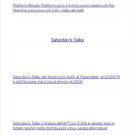
Platform Bloody Platform: ecco il primo nuovo meetup di Mia
Mamma Usa Linux con tutti i video dei talk!
Saturday’s Talks
Saturday’s Talks: del disservizio AWS, di Pacemaker, di STONITH
e dell’illusione che il cloud elimini gli SPOF
Saturday’s Talks: il prezzo dell’AI? Con CUDA è vendor lock-in
totale (anche) nelle distribuzioni Linux, senza alternative!