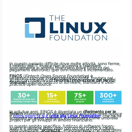
In questo periodo difficile dove molte attività, sono ferme,
il mondo dell’IT invece non accenna a rallentare,
specialmente in ambito finanziario dove l’utilizzo dei
pagamenti elettronici (per ovvi motivi) è incrementato.
FINOS
(
Fintech Open Source Foundation
) è
un’organizzazione indipendente no-profit, fondata nel
2018, con l’obiettivo di
favorire l’innovazione dei servizi
finanziari
tramite l’utilizzo di software, standard e
best-
practice
open-source.
In soli due anni, FINOS è diventata un
riferimento per le
fintech
interessate ad implementare soluzioni open-source
e
pochi giorni fa si è
unita alla Linux Foundation
, che ne ha
acquisito gli
asset
operativi, e continuerà come
umbrella
project
per gli sviluppi in ambito finanziario.
In questo ambito specifico, l’utilizzo di software l’open-
source è sempre stato visto con occhio critico a causa
della questione “
sicurezza
“, atteggiamento che negli ultimi