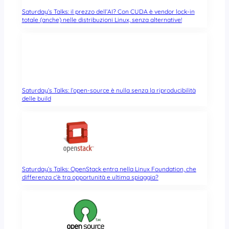
Saturday’s Talks: il prezzo dell’AI? Con CUDA è vendor lock-in
totale (anche) nelle distribuzioni Linux, senza alternative!
Saturday’s Talks: l’open-source è nulla senza la riproducibilità
delle build
Saturday’s Talks: OpenStack entra nella Linux Foundation, che
differenza c’è tra opportunità e ultima spiaggia?