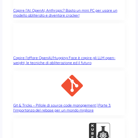
Capire l’AI: OpenAI, Anthropic? Basta un mini PC per usare un
modello abliterato e diventare cracker!
Capire l’affare OpenAI/Hugging Face è capire gli LLM open-
weight, le tecniche di abliterazione ed il futuro
Git & Tricks – Pillole di source code management | Parte 3:
l’importanza del rebase per un mondo migliore