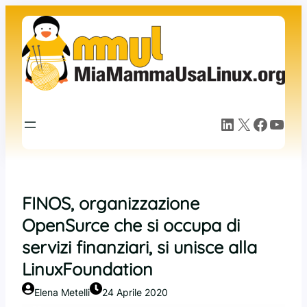
Vai
al
contenuto
LinkedIn
X
Facebook
YouTube
FINOS, organizzazione
OpenSurce che si occupa di
servizi finanziari, si unisce alla
LinuxFoundation
Elena Metelli
24 Aprile 2020