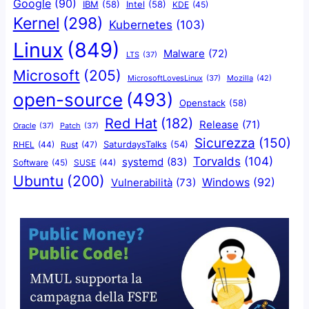
Google
(90)
IBM
(58)
Intel
(58)
KDE
(45)
Kernel
(298)
Kubernetes
(103)
Linux
(849)
Malware
(72)
LTS
(37)
Microsoft
(205)
Mozilla
(42)
MicrosoftLovesLinux
(37)
open-source
(493)
Openstack
(58)
Red Hat
(182)
Release
(71)
Oracle
(37)
Patch
(37)
Sicurezza
(150)
SaturdaysTalks
(54)
Rust
(47)
RHEL
(44)
Torvalds
(104)
systemd
(83)
Software
(45)
SUSE
(44)
Ubuntu
(200)
Windows
(92)
Vulnerabilità
(73)