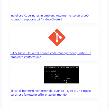
Installare Kubernetes in ambienti totalmente isolati si può,
kubeadm supporta gli Air Gap Cluster!
Git & Tricks – Pillole di source code management | Parte 1: un
ambiente confortevole
Errori di battitura nel terminale: quando il typo di un singolo
carattere fa tutta la differenza del mondo