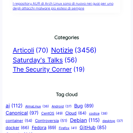
I repository AUR di Arch Linux sono di nuovo nei guai per uno
degli attacchi malware più estesi di sempre
Categories
Notizie
(3456)
Articoli
(70)
Saturday's Talks
(56)
The Security Corner
(19)
Tag cloud
ai
(112)
Bug
(89)
AlmaLinux
(36)
Android
(37)
Canonical
(97)
Cloud
(64)
CentOS
(49)
codice
(38)
Debian
(115)
container
(54)
Controversia
(51)
desktop
(37)
GitHub
(85)
docker
(66)
Fedora
(69)
Firefox
(41)