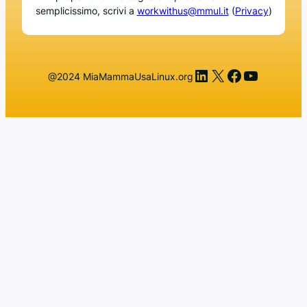
semplicissimo, scrivi a
workwithus@mmul.it
(
Privacy
)
LinkedIn
X
Facebook
YouTub
@2024 MiaMammaUsaLinux.org