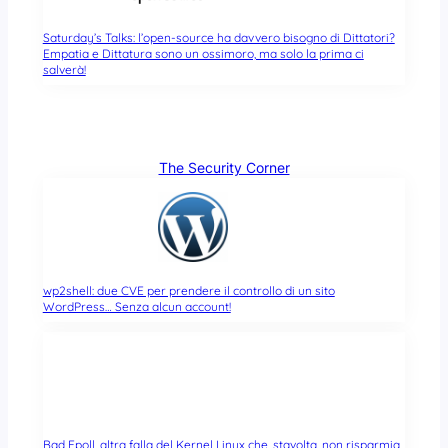
Saturday’s Talks: l’open-source ha davvero bisogno di Dittatori?
Empatia e Dittatura sono un ossimoro, ma solo la prima ci
salverà!
The Security Corner
wp2shell: due CVE per prendere il controllo di un sito
WordPress… Senza alcun account!
Bad Epoll, altra falla del Kernel Linux che, stavolta, non risparmia