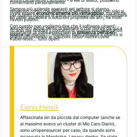
anni è certamente cambiato – e noi di MMUL possiamo
confermarlo personalmente.
Sempre più aziende operanti nel settore si stanno
rendendo conto che l’utilizzo di software
open
non solo si
rivela essere
economicamente più vantaggioso
, ma anche
per quanto riguarda la parte di sviluppo, poter condividere
ed poter accedere a soluzioni proposte da altri, ha molti
risvolti positivi.
Con questo non vogliamo dire che il software
closed-
source
non abbia senso di esistere o che morirà da qui a
10 anni ma ribadire il concetto di quanto stia diventando
importante (a volte essenziale) la
presenza dell’open-
source
nel mondo IT moderno. Basti pensare a quanto si
stiano diffondendo le soluzioni
cloud-native
come
Kubernetes… tutto open!
Elena Metelli
Affascinata sin da piccola dai computer (anche se
al massimo avevo un cluster di Mio Caro Diario),
sono un’opensourcer per caso, da quando sono
incappata in Mandrake. Legacy dentro. Se state