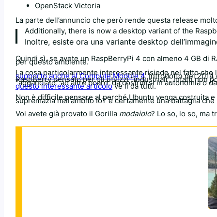
OpenStack Victoria
La parte dell’annuncio che però rende questa release molto
Additionally, there is now a desktop variant of the Ras
Inoltre, esiste ora una variante desktop dell’immag
Quindi sì, se avete un RaspBerryPi 4 con almeno 4 GB di R
per questo ambiente.
La cosa particolarmente interessante risiede nel fatto c
supporto anche al Compute Module 4
. Introdotto nel 2014 
RaspBerry pensato per gli utilizzi “industriali”, infatti non
“agganciato” ad altre board, da costruirsi in autonomia o 
questo interessante articolo
ve li da tutti.
Non è difficile pensare al perché Ubuntu venga costruita 
supremazia nell’ambito IoT è certamente una battaglia che 
Voi avete già provato il Gorilla
modaiolo
? Lo so, lo so, ma 