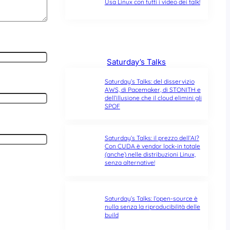
Usa Linux con tutti i video dei talk!
Saturday’s Talks
Saturday’s Talks: del disservizio
AWS, di Pacemaker, di STONITH e
dell’illusione che il cloud elimini gli
SPOF
Saturday’s Talks: il prezzo dell’AI?
Con CUDA è vendor lock-in totale
(anche) nelle distribuzioni Linux,
senza alternative!
Saturday’s Talks: l’open-source è
nulla senza la riproducibilità delle
build