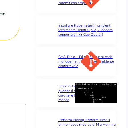
commit con empatia
ere
Installare Kubernetes in ambienti
totalmente isolati si può, kubeadm
supporta gli Air Gap Cluster!
Git & Tricks – Pillole di source code
management | Parte 1: un ambiente
confortevole
Errori di battitura nel terminale:
quando il typo di un singolo
carattere fa tutta la differenza del
mondo
Platform Bloody Platform: ecco il
primo nuovo meetup di Mia Mamma