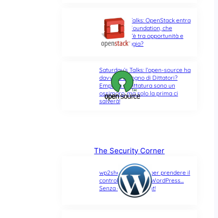
Saturday’s Talks: OpenStack entra
nella Linux Foundation, che
differenza c’è tra opportunità e
ultima spiaggia?
Saturday’s Talks: l’open-source ha
davvero bisogno di Dittatori?
Empatia e Dittatura sono un
ossimoro, ma solo la prima ci
salverà!
The Security Corner
wp2shell: due CVE per prendere il
controllo di un sito WordPress…
Senza alcun account!