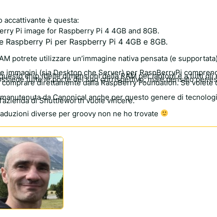
 accattivante è questa:
pberry Pi image for Raspberry Pi 4 4GB and 8GB.
ine Raspberry Pi per Raspberry Pi 4 4GB e 8GB.
AM potrete utilizzare un’immagine nativa pensata (e supportata
he le immagini (sia Desktop che Server) per RaspBerryPi compre
questo chip (delle dimensioni della RAM per laptop) è a tutti gli 
 possiede tutte le porte del suo corrispettivo, ma è pensato per e
da comprare direttamente dalla RaspBerry Foundation. Se volete d
e manutenuta da Canonical anche per questo genere di tecnologi
l’azienda di Shuttleworth vuole vincere.
traduzioni diverse per groovy non ne ho trovate