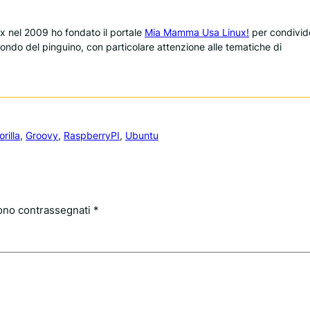
 nel 2009 ho fondato il portale
Mia Mamma Usa Linux!
per condivid
 mondo del pinguino, con particolare attenzione alle tematiche di
orilla
, 
Groovy
, 
RaspberryPI
, 
Ubuntu
sono contrassegnati
*