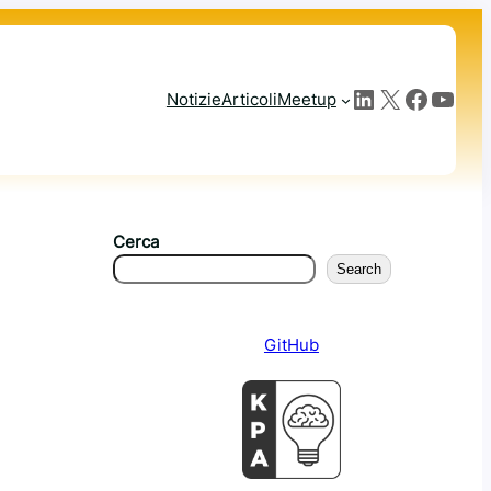
LinkedIn
X
Facebook
YouTube
Notizie
Articoli
Meetup
Cerca
Search
GitHub