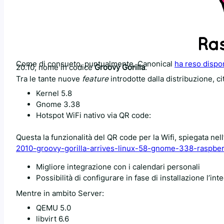
Come di consueto, puntualmente, Canonical
ha reso dispo
20.10, nome in codice
Groovy Gorilla
.
Tra le tante nuove
feature
introdotte dalla distribuzione, ci
Kernel 5.8
Gnome 3.38
Hotspot WiFi nativo via QR code:
Questa la funzionalità del QR code per la Wifi, spiegata nell
2010-groovy-gorilla-arrives-linux-58-gnome-338-raspber
Migliore integrazione con i calendari personali
Possibilità di configurare in fase di installazione l’i
Mentre in ambito Server:
QEMU 5.0
libvirt 6.6