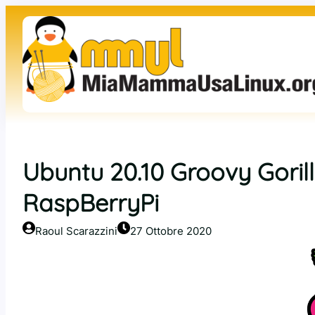
Vai
al
contenuto
Ubuntu 20.10 Groovy Gorill
RaspBerryPi
Raoul Scarazzini
27 Ottobre 2020