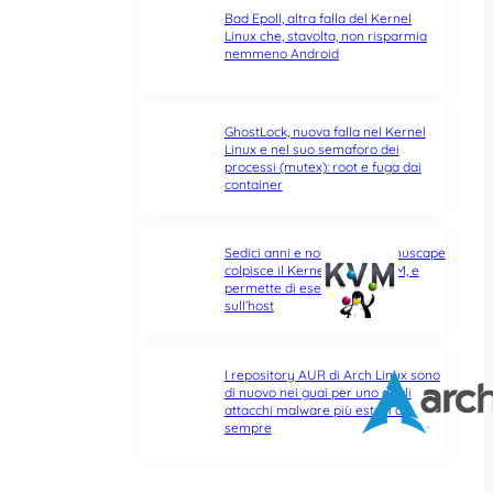
Bad Epoll, altra falla del Kernel
Linux che, stavolta, non risparmia
nemmeno Android
GhostLock, nuova falla nel Kernel
Linux e nel suo semaforo dei
processi (mutex): root e fuga dai
container
Sedici anni e non sentirli: Januscape
colpisce il Kernel Linux e KVM, e
permette di eseguire codice
sull’host
I repository AUR di Arch Linux sono
di nuovo nei guai per uno degli
attacchi malware più estesi di
sempre