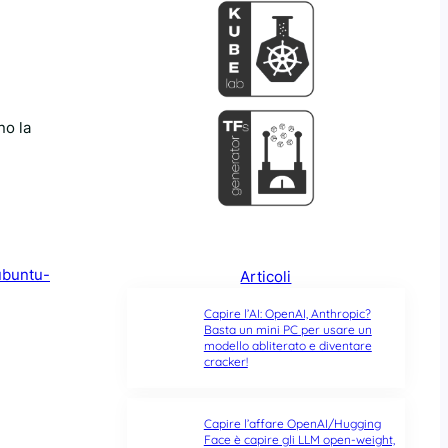
no la
ubuntu-
Articoli
Capire l’AI: OpenAI, Anthropic?
Basta un mini PC per usare un
modello abliterato e diventare
cracker!
Capire l’affare OpenAI/Hugging
Face è capire gli LLM open-weight,